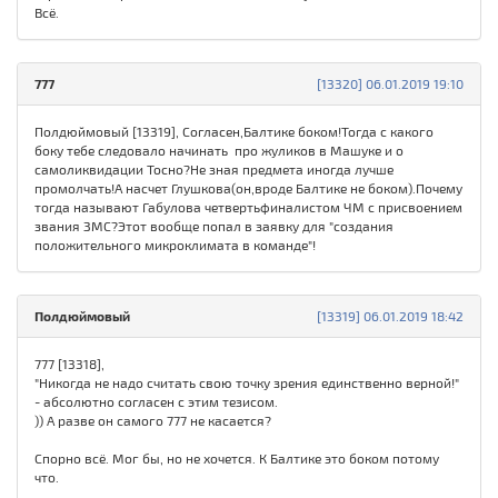
Всё.
777
[13320] 06.01.2019 19:10
Полдюймовый [13319], Согласен,Балтике боком!Тогда с какого
боку тебе следовало начинать про жуликов в Машуке и о
самоликвидации Тосно?Не зная предмета иногда лучше
промолчать!А насчет Глушкова(он,вроде Балтике не боком).Почему
тогда называют Габулова четвертьфиналистом ЧМ с присвоением
звания ЗМС?Этот вообще попал в заявку для "создания
положительного микроклимата в команде"!
Полдюймовый
[13319] 06.01.2019 18:42
777 [13318],
"Никогда не надо считать свою точку зрения единственно верной!"
- абсолютно согласен с этим тезисом.
)) А разве он самого 777 не касается?
Спорно всё. Мог бы, но не хочется. К Балтике это боком потому
что.