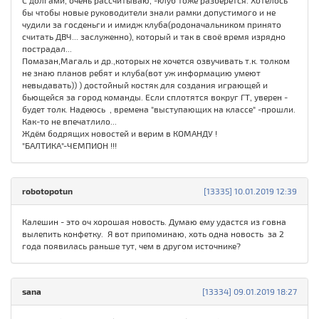
С долгами, очень рассчитываю, -клуб тоже разберётся. Хотелось
бы чтобы новые руководители знали рамки допустимого и не
чудили за госденьги и имидж клуба(родоначальником принято
считать ДВЧ... заслуженно), который и так в своё время изрядно
пострадал...
Помазан,Магаль и др.,которых не хочется озвучивать т.к. толком
не знаю планов ребят и клуба(вот уж информацию умеют
невыдавать)) ) достойный костяк для создания играющей и
бьющейся за город команды. Если сплотятся вокруг ГТ, уверен -
будет толк. Надеюсь , времена "выступающих на классе" -прошли.
Как-то не впечатлило...
Ждём бодрящих новостей и верим в КОМАНДУ !
"БАЛТИКА"-ЧЕМПИОН !!!
robotopotun
[13335] 10.01.2019 12:39
Калешин - это оч хорошая новость. Думаю ему удастся из говна
вылепить конфетку. Я вот припоминаю, хоть одна новость за 2
года появилась раньше тут, чем в другом источнике?
sana
[13334] 09.01.2019 18:27