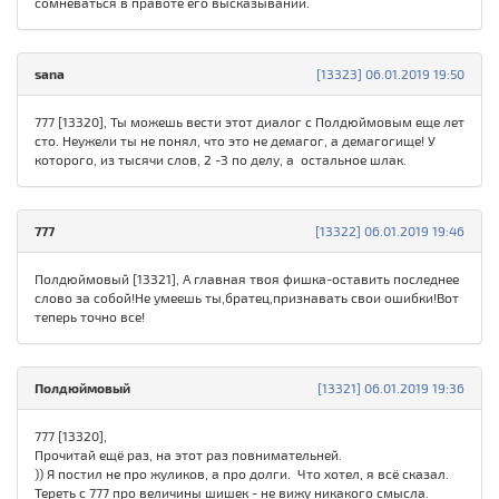
сомневаться в правоте его высказываний.
sana
[13323] 06.01.2019 19:50
777 [13320], Ты можешь вести этот диалог с Полдюймовым еще лет
сто. Неужели ты не понял, что это не демагог, а демагогище! У
которого, из тысячи слов, 2 -3 по делу, а остальное шлак.
777
[13322] 06.01.2019 19:46
Полдюймовый [13321], А главная твоя фишка-оставить последнее
слово за собой!Не умеешь ты,братец,признавать свои ошибки!Вот
теперь точно все!
Полдюймовый
[13321] 06.01.2019 19:36
777 [13320],
Прочитай ещё раз, на этот раз повнимательней.
)) Я постил не про жуликов, а про долги. Что хотел, я всё сказал.
Тереть с 777 про величины шишек - не вижу никакого смысла.