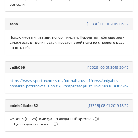
без соли.
sаna
[13330] 09.01.2019 06:52
Полдюймовый, извини, погорячился я. Перечитал тебя ещё раз -
смысл есть в твоих постах, просто порой нелегко с первого раза
понять тебя.
valik069
[13329] 08.01.2019 20:45
https://www.sport-express.ru/football/rus_d1/news/ledyahov-
nameren-potrebovat-u-baltiki-kompensaciyu-za-uvolnenie-1498226/
bolels4ikalex82
[13328] 08.01.2019 18:27
walerun [13326], амплуа - "нежданный критик" ? )))
.... Ценно для гостевой.....)))