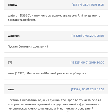
Yellow
[13327] 08.01.2019 15:21
walerun [13326], наполните смыслом, уважаемый. И тогда никто
доставать не будет.
walerun
[13326] 07.01.2019 21:05
Пустая болтовня , достали !!!
777
[13325] 06.01.2019 20:00
sana [13323], Да,согласен!Лишний раз в этом убедился!
sana
[13324] 06.01.2019 19:59
Евгений Николаевич один из лучших тренеров Балтики за всю ее
историю и очень порядочный и эрудированный в футбольном и
человеческом смысле, человеком. И нет никаких оснований