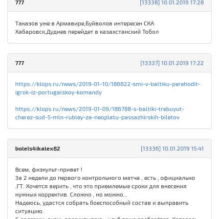
777
[13338] 10.01.2019 17:28
Таказов уже в Армавире,Буйволов интересен СКА
Хабаровск,Дудиев перейдет в казахстанский Тобол
777
[13337] 10.01.2019 17:22
https://klops.ru/news/2019-01-10/186822-smi-v-baltiku-perehodit-
igrok-iz-portugalskoy-komandy
https://klops.ru/news/2019-01-09/186788-s-baltiki-trebuyut-
cherez-sud-5-mln-rubley-za-neoplatu-passazhirskih-biletov
bolels4ikalex82
[13336] 10.01.2019 15:41
Всем, физкульт-привет !
За 2 недели до первого контрольного матча , есть , официально
,ГТ. Хочется верить , что это приемлемые сроки для внесения
нужных корректив. Сложно , но можно...
Надеюсь, удастся собрать боеспособный состав и выправить
ситуацию.