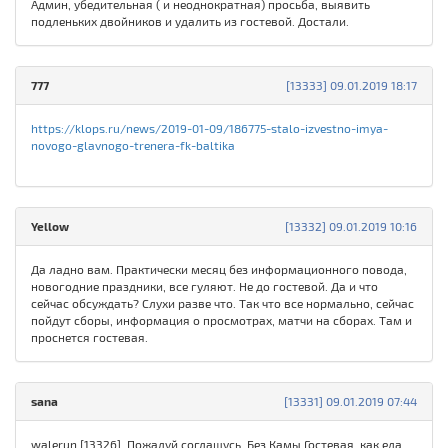
Админ, убедительная ( и неоднократная) просьба, выявить
подленьких двойников и удалить из гостевой. Достали.
777
[13333] 09.01.2019 18:17
https://klops.ru/news/2019-01-09/186775-stalo-izvestno-imya-
novogo-glavnogo-trenera-fk-baltika
Yellow
[13332] 09.01.2019 10:16
Да ладно вам. Практически месяц без информационного повода,
новогодние праздники, все гуляют. Не до гостевой. Да и что
сейчас обсуждать? Слухи разве что. Так что все нормально, сейчас
пойдут сборы, информация о просмотрах, матчи на сборах. Там и
проснется гостевая.
sаna
[13331] 09.01.2019 07:44
walerun [13326], Пожалуй соглашусь. Без Камы Гостевая, как еда