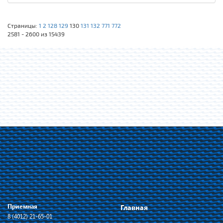
Страницы:
1
2
128
129
130
131
132
771
772
2581 - 2600 из 15439
Приемная
Главная
8 (4012) 21-65-01