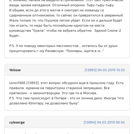
везде, кроме нападения. Отличный опорник. Тьфу-тьфу-тьфу.
В общем, если до этого матча я смотрел на команду со
сдержанным оптимизмом, то сейчас он превратился в уверенный.
Жаль только то, что Глушков летом уйдет. Если он и дальше будет
так играть, то надо быть полнейшим идиотом на месте
руководства "Урала", чтобы не забрать обратно. Эдакий Скопа-2
будет...
P.S. А по поводу некоторых пессимистов... хотелось бы от души
процитировать г-жу Раневскую: "Пионеры, идите в ж..."
Yellow
[13895] 04.03.2019 10:53
lonin1966 [13893], этот вопрос обсудили еще в прошлом году. Есть
правила: курение на территории стадиона запрещено. Все
претензии - к законотворцам. Это где-то в Москве...
P.S. Что там происходит в Питере - это их личное дело. Иногда "что
дозволено Юпитеру, не дозволено быку".
cybserge
[13894] 04.03.2019 00:54