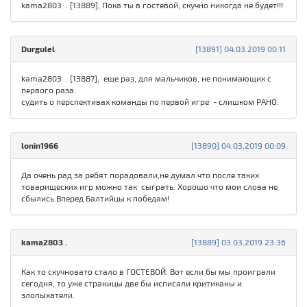
kamа280З . [13889], Пока ты в гостевой, скучно никогда не будет!!!
Durgulel
[13891] 04.03.2019 00:11
kamа280З . [13887], еще раз, для мальчиков, не понимающих с
первого раза:
судить о перспективах команды по первой игре - слишком РАНО.
lonin1966
[13890] 04.03.2019 00:09
Да очень рад за ребят порадовали,не думал что после таких
товарищеских игр можно так сыграть. Хорошо что мои слова не
сбылись.Вперед Балтийцы к победам!
kamа280З .
[13889] 03.03.2019 23:36
Как то скучновато стало в ГОСТЕВОЙ. Вот если бы мы проиграли
сегодня, то уже страницы две бы исписали критиканы и
злопыхатели.