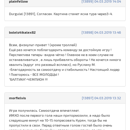
plainfellow
[13899] 04.03.2019 14:04
Durgulel [13891], Согласен. Картина станет ясна тура через3-4.
bolels4ikalex82
[13898] 04.03.2019 13:46
Всем, физкульт-привет ! (кроме троллей)
Ещё раз хочется поблагодарить команду за достойную игру !
Перспектива теперь- видна чётко ! Главное не в коем случае не
останавливаться , а лишь прибавлять обороты ! Не хочется никого
хвалить (вдруг это разовый всплеск), но Руслану М.
-благодарность за самоотдачу и стабильность ! Настоящий лидер
! Повторюсь - ВСЕ МОЛОДЦЫ !
"БАЛТИКА"-ЧЕМПИОН !!!
morfielvis
[13897] 04.03.2019 13:32
Игра получилась. Самоотдача впечатляет.
ИМХО после первого гола наши притормозили, а надо было
следующие минут на 10-15 попресовать Курян, тогда бы не
пропустили в свои. Перед ответным голом гостей было очень