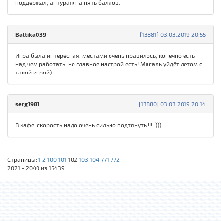
поддержал, антураж на пять баллов.
Baltika039
[13881] 03.03.2019 20:55
Игра была интересная, местами очень нравилось, конечно есть
над чем работать, но главное настрой есть! Магаль уйдёт летом с
такой игрой)
serg1981
[13880] 03.03.2019 20:14
В кафе скорость надо очень сильно подтянуть !!! :)))
Страницы:
1
2
100
101
102
103
104
771
772
2021 - 2040 из 15439