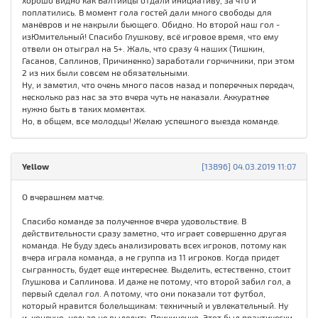
хорошо видно как Балтийцы отдали инициативу, за что и
поплатились. В момент гола гостей дали много свободы для
манёвров и не накрыли бьющего. Обидно. Но второй наш гол -
изЮмительный! Спасибо Глушкову, всё игровое время, что ему
отвели он отыграл на 5+. Жаль, что сразу 4 наших (Тишкин,
Гасанов, Саплинов, Причиненко) заработали горчичники, при этом
2 из них были совсем не обязательными.
Ну, и заметил, что очень много пасов назад и поперечных передач,
несколько раз нас за это вчера чуть не наказали. Аккуратнее
нужно быть в таких моментах.
Но, в общем, все молодцы! Желаю успешного выезда команде.
Yellow
[13896] 04.03.2019 11:07
О вчерашнем матче.
Спасибо команде за полученное вчера удовольствие. В
действительности сразу заметно, что играет совершенно другая
команда. Не буду здесь анализировать всех игроков, потому как
вчера играла команда, а не группа из 11 игроков. Когда придет
сыгранность, будет еще интереснее. Выделить, естественно, стоит
Глушкова и Саплинова. И даже не потому, что второй забил гол, а
первый сделал гол. А потому, что они показали тот футбол,
который нравится болельщикам: техничный и увлекательный. Ну
и, конечно, нельзя не выделить Причиненко. Этот был практически