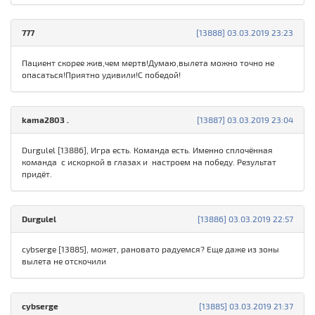
777
[13888] 03.03.2019 23:23
Пациент скорее жив,чем мертв!Думаю,вылета можно точно не
опасаться!Приятно удивили!С победой!
kamа280З .
[13887] 03.03.2019 23:04
Durgulel [13886], Игра есть. Команда есть. Именно сплочённая
команда с искоркой в глазах и настроем на победу. Результат
придёт.
Durgulel
[13886] 03.03.2019 22:57
cybserge [13885], может, рановато радуемся? Еще даже из зоны
вылета не отскочили
cybserge
[13885] 03.03.2019 21:37