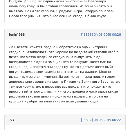
Durgulel [13886], во первых если бы отскочили благодаря
шальному голу, я бы с тобой согласился. Из зоны вылета мы
вылезем, но не это главное. Я радуюсь игре, которую показали.
После того уныния, что было осенью сегодня было круто.
lonin1966
[13893] 04.03.2019 00:26
Да и кстати хочется заодно и обратиться к администрации
стадиона.Безопасность это хорошо но не до такой степени чтоб в
перерыве матча людей со стадиона не выпускать, люди
возмущаются,люди на эмоциях,кто то покурить хочет или на
стадион одни спортсмены ходят,ну кто то с детьми хочет выйти
погулять,ведь везде камеры стоят все как на ладони. Можно
выделить место для курения. Да вот кстати перед новым годом
довелось мне с ходить на матч в Питере на Зенит лигу Европы,так
там все нормально в перерыве все выходят кто покурить кто
просто выйти прогуляться и ничего страшного нет,а здесь как за
решеткой закрыли двери и сидите не выходите, я то сам не
курящий ну обратил внимание на возмущение людей.
777
[13892] 04.03.2019 00:22