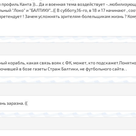
 профиль Канта ))... Да и военная тема воздействует -..мобилизующе.
ый "Локо" и "БАЛТИКУ"...(( В субботу,16-го, в 18 и 17 начинают , с
 претендует ! Зачем усложнять зрителям-болельщикам жизнь ? Ком
нный корабль, какая связь вояк с ФК, может, кто подскажет.Понят
очившей в бозе газеты Страж Балтики, не футбольного сайта. .
нь заразна. ((