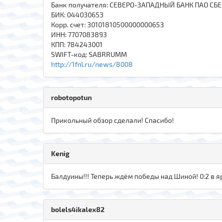
Банк получателя: СЕВЕРО-ЗАПАДНЫЙ БАНК ПАО СБ
БИК: 044030653
Корр. счет: 30101810500000000653
ИНН: 7707083893
КПП: 784243001
SWIFT-код: SABRRUMM
http://1fnl.ru/news/8008
robotopotun
Прикольный обзор сделали! Спасибо!
Kenig
Балдуины!!! Теперь ждём победы над Шиной! 0:2 в яр
bolels4ikalex82