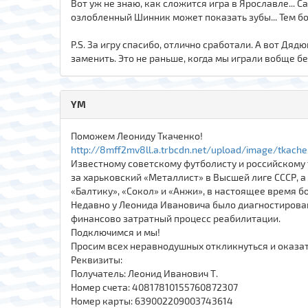
Вот уж не знаю, как сложится игра в Ярославле... 
озлобленный Шинник может показать зубы... Тем бо
P.S. За игру спасибо, отлично сработали. А вот Дяд
заменить. Это не раньше, когда мы играли вобще б
YM
Поможем Леониду Ткаченко!
http://8mff2mv8ll.a.trbcdn.net/upload/image/tkache
Известному советскому футболисту и российскому 
за харьковский «Металлист» в Высшей лиге СССР, 
«Балтику», «Сокол» и «Анжи», в настоящее время б
Недавно у Леонида Ивановича было диагностирован
финансово затратный процесс реабилитации.
Подключимся и мы!
Просим всех неравнодушных откликнуться и оказа
Реквизиты:
Получатель: Леонид Иванович Т.
Номер счета: 40817810155760872307
Номер карты: 639002209003743614