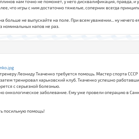
Саплинов нам точно не поможет, у него дисквалификация, правда, и
лее, что игры с ним достаточно тяжелые, соперник всегда принцип
юна больше не выпускайте на поле. При всем уважении... ну нечего ем
ез номинальных напов не раз.
nko.jpg
тренеру Леониду Ткаченко требуется помощь. Мастер спорта СССР
а затем тренировал харьковский клуб. Ткаченко успешно работавш
орется с серьезной болезнью.
о онкологическое заболевание. Ему уже провели операцию в Санкт
ть посильную помощь!