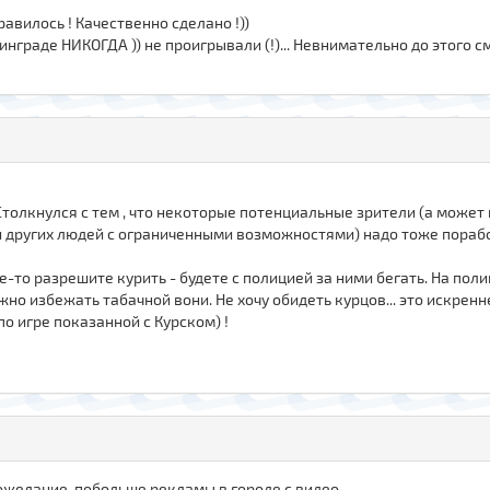
авилось ! Качественно сделано !))
инграде НИКОГДА )) не проигрывали (!)... Невнимательно до этого с
толкнулся с тем , что некоторые потенциальные зрители (а может 
и других людей с ограниченными возможностями) надо тоже порабо
е-то разрешите курить - будете с полицией за ними бегать. На поли
но избежать табачной вони. Не хочу обидеть курцов... это искренне
 игре показанной с Курском) !
Пожелание-побольше рекламы в городе с видео.