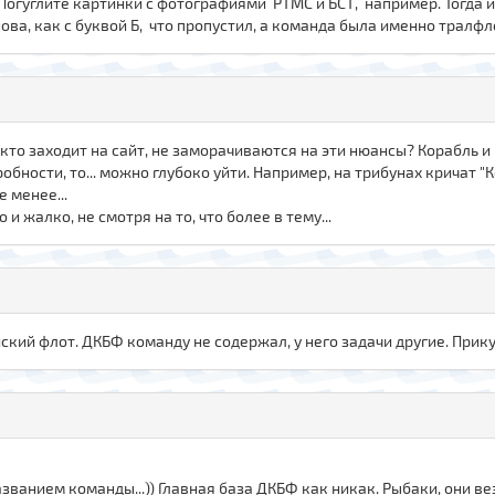
? Погуглите картинки с фотографиями РТМС и БСТ, например. Тогда 
ова, как с буквой Б, что пропустил, а команда была именно тралфл
, кто заходит на сайт, не заморачиваются на эти нюансы? Корабль и
бности, то... можно глубоко уйти. Например, на трибунах кричат "
е менее...
и жалко, не смотря на то, что более в тему...
йский флот. ДКБФ команду не содержал, у него задачи другие. При
азванием команды...)) Главная база ДКБФ как никак. Рыбаки, они вез