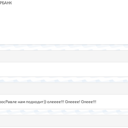
ЕРБАНК
осРавле нам подходит)) олееее!!! Олееее! Олеее!!!