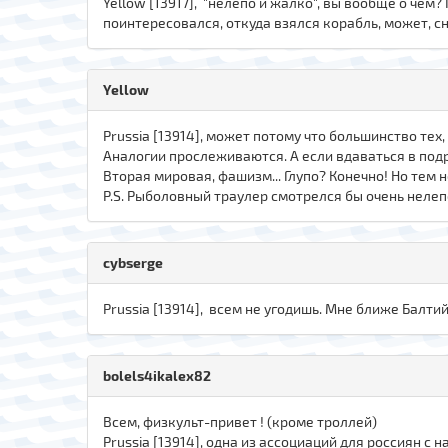
Yellow [13917], "нелепо и жалко", вы вообще о чём
поинтересовался, откуда взялся корабль, может, сн
Yellow
Prussia [13914], может потому что большинство тех
Аналогии прослеживаются. А если вдаваться в подро
Вторая мировая, фашизм... Глупо? Конечно! Но тем н
P.S. Рыболовный траулер смотрелся бы очень нелепо 
cybserge
Prussia [13914], всем не угодишь. Мне ближе Балти
bolels4ikalex82
Всем, физкульт-привет ! (кроме троллей)
Prussia [13914], одна из ассоциаций для россиян с н