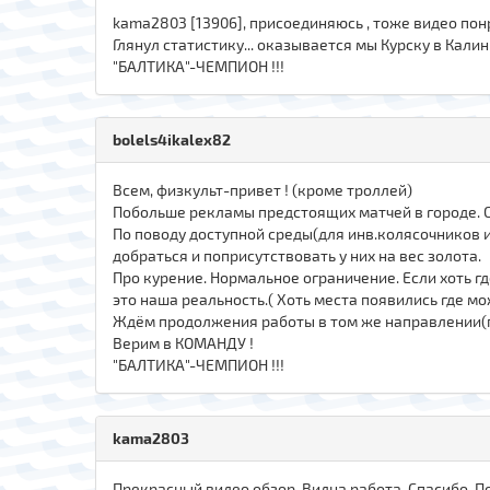
kama2803 [13906], присоединяюсь , тоже видео понр
Глянул статистику... оказывается мы Курску в Калин
"БАЛТИКА"-ЧЕМПИОН !!!
bolels4ikalex82
Всем, физкульт-привет ! (кроме троллей)
Побольше рекламы предстоящих матчей в городе. С
По поводу доступной среды(для инв.колясочников 
добраться и поприсутствовать у них на вес золота.
Про курение. Нормальное ограничение. Если хоть гд
это наша реальность.( Хоть места появились где мож
Ждём продолжения работы в том же направлении(по
Верим в КОМАНДУ !
"БАЛТИКА"-ЧЕМПИОН !!!
kama2803
Прекрасный видео обзор. Видна работа. Спасибо. 