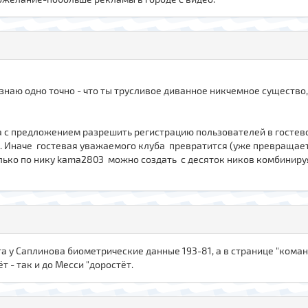
 знаю одно точно - что ты трусливое диванное никчемное существо
ika с предложением разрешить регистрацию пользователей в госте
фр. Иначе гостевая уважаемого клуба превратится (уже превращае
лько по нику kama2803 можно создать с десяток ников комбинируя
а у Саплинова биометрические данные 193-81, а в странице "коман
т - так и до Месси "доростёт.