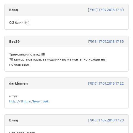
Влад
[7919] 17.07.2018 17:49
0:2 блин :(((
Bes39
[7918] 17.07.2018 17:39
Трансляция отпад!!!!!
70 камер, повторы, замедлинные маменты но нехера не
показывает.
darklumen
[7917] 17.07.2018 17:22
и тут:
http://1fnl.ru/live/live4
Влад
[7916] 17.07.2018 17:20
Вот, здесь идёт: