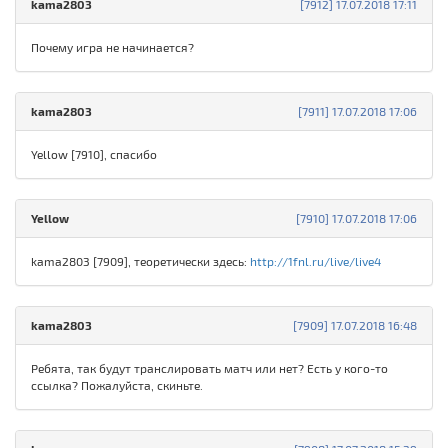
kama2803
[7912] 17.07.2018 17:11
Почему игра не начинается?
kama2803
[7911] 17.07.2018 17:06
Yellow [7910], спасибо
Yellow
[7910] 17.07.2018 17:06
kama2803 [7909], теоретически здесь:
http://1fnl.ru/live/live4
kama2803
[7909] 17.07.2018 16:48
Ребята, так будут транслировать матч или нет? Есть у кого-то
ссылка? Пожалуйста, скиньте.