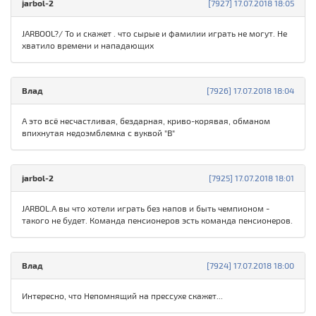
jarbol-2
[7927] 17.07.2018 18:05
JARBOOL?/ То и скажет . что сырые и фамилии играть не могут. Не
хватило времени и нападающих
Влад
[7926] 17.07.2018 18:04
А это всё несчастливая, бездарная, криво-корявая, обманом
впихнутая недоэмблемка с вуквой "В"
jarbol-2
[7925] 17.07.2018 18:01
JARBOL.А вы что хотели играть без напов и быть чемпионом -
такого не будет. Команда пенсионеров эсть команда пенсионеров.
Влад
[7924] 17.07.2018 18:00
Интересно, что Непомнящий на прессухе скажет...