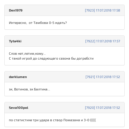
Den1979
[7923] 17.07.2018 17:58
Интересно, от Тамбова 0-5 ждать?
Tyta4ki
[7922] 17.07.2018 17:57
Слов нет,летим,кому...
С такой игрой до следующего сезона бы догребсти
darklumen
[7921] 17.07.2018 17:52
эх, Вотинов, эх Балтика...
Seva100pol
[7920] 17.07.2018 17:52
по статистике три удара в створ Помазана и 3-0 (((((