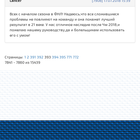
Lancer
[7908] 17.07.2018 15:39
Всех с началом сезона в ФНЛ! Надеюсь,что все сложившиеся
проблемы не повлияют на команду и она покажет лучший
результат в 21 веке. У нас отличное наследие после Чм 2018,и
пожелаю нашему руководству,да и болельщикам использовать
его с умом!
Страницы:
1
2
391
392
393
394
395
771
772
7841 - 7860 из 15439