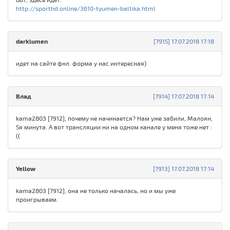
http://sporthd.online/3610-tyumen-baltika.html
darklumen
[7915] 17.07.2018 17:18
идет на сайте фнл. форма у нас интересная)
Влад
[7914] 17.07.2018 17:14
kama2803 [7912], почему не начинается? Нам уже забили, Малоян,
5я минута. А вот трансляции ни на одном канале у меня тоже нет :
((
Yellow
[7913] 17.07.2018 17:14
kama2803 [7912], она не только началась, но и мы уже
проигрываем.