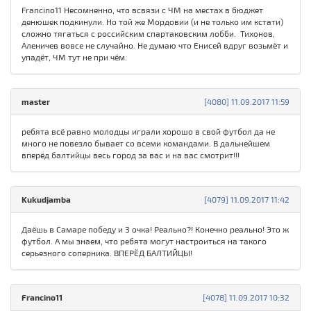
Francino11 Несомненно, что всвязи с ЧМ на местах в бюджет
денюшек подкинули. Но той же Мордовии (и не только им кстати)
сложно тягаться с российским спартаковским лобби. Тихонов,
Аленичев вовсе не случайно. Не думаю что Енисей вдруг возьмёт и
упадёт, ЧМ тут не при чём.
master
[4080] 11.09.2017 11:59
ребята всё равно молодцы играли хорошо в свой футбол да не
много не повезло бывает со всеми командами. В дальнейшем
вперёд балтийцы весь город за вас и на вас смотрит!!!
Kukudjamba
[4079] 11.09.2017 11:42
Даёшь в Самаре победу и 3 очка! Реально?! Конечно реально! Это ж
футбол. А мы знаем, что ребята могут настроиться на такого
серьезного соперника. ВПЕРЁД БАЛТИЙЦЫ!
Francino11
[4078] 11.09.2017 10:32