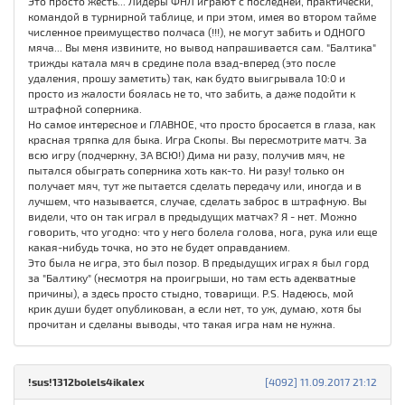
Это просто жесть... Лидеры ФНЛ играют с последней, практически,
командой в турнирной таблице, и при этом, имея во втором тайме
численное преимущество полчаса (!!!), не могут забить и ОДНОГО
мяча... Вы меня извините, но вывод напрашивается сам. "Балтика"
трижды катала мяч в средине пола взад-вперед (это после
удаления, прошу заметить) так, как будто выигрывала 10:0 и
просто из жалости боялась не то, что забить, а даже подойти к
штрафной соперника.
Но самое интересное и ГЛАВНОЕ, что просто бросается в глаза, как
красная тряпка для быка. Игра Скопы. Вы пересмотрите матч. За
всю игру (подчеркну, ЗА ВСЮ!) Дима ни разу, получив мяч, не
пытался обыграть соперника хоть как-то. Ни разу! только он
получает мяч, тут же пытается сделать передачу или, иногда и в
лучшем, что называется, случае, сделать заброс в штрафную. Вы
видели, что он так играл в предыдущих матчах? Я - нет. Можно
говорить, что угодно: что у него болела голова, нога, рука или еще
какая-нибудь точка, но это не будет оправданием.
Это была не игра, это был позор. В предыдущих играх я был горд
за "Балтику" (несмотря на проигрыши, но там есть адекватные
причины), а здесь просто стыдно, товарищи. P.S. Надеюсь, мой
крик души будет опубликован, а если нет, то уж, думаю, хотя бы
прочитан и сделаны выводы, что такая игра нам не нужна.
!sus!1312bolels4ikalex
[4092] 11.09.2017 21:12