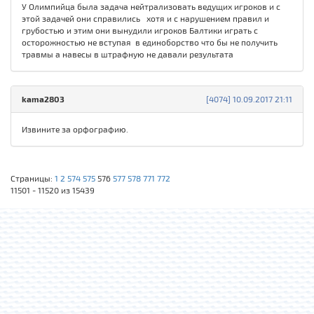
У Олимпийца была задача нейтрализовать ведущих игроков и с
этой задачей они справились хотя и с нарушением правил и
грубостью и этим они вынудили игроков Балтики играть с
осторожностью не вступая в единоборство что бы не получить
травмы а навесы в штрафную не давали результата
kama2803
[4074] 10.09.2017 21:11
Извините за орфографию.
Страницы:
1
2
574
575
576
577
578
771
772
11501 - 11520 из 15439