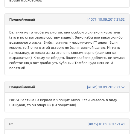
время московское)
Полдюймовый
[4077] 10.09.2017 21:52
Балтика не то чтобы не смогла, она особо-то сильно и не хотела
(это и по стартовому составу видно) . Явно избегала какого-либо
возможного риска. В чём причины - несомненно ГТ знает. Если
короче, то 3 очка в этой встрече не были главной целью. И гнать
на команду, игроков из-за этого не совсем верно (если мягко
выражаться). К тому же обидеть более слабого доблесть не велика
собственно,а вот долбануть Кубань и Тамбов куда ценнее. И
полезней.
Полдюймовый
[4076] 10.09.2017 21:52
FaHAT Балтика не играла в 5 защитников. Если имелось в виду
Шешуков, то он опорник (не защитник).
lit
[4075] 10.09.2017 21:41