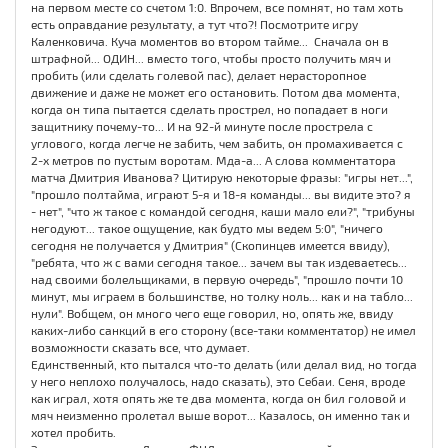
на первом месте со счетом 1:0. Впрочем, все помнят, но там хоть
есть оправдание результату, а тут что?! Посмотрите игру
Каленковича. Куча моментов во втором тайме... Сначала он в
штрафной... ОДИН... вместо того, чтобы просто получить мяч и
пробить (или сделать голевой пас), делает нерасторопное
движение и даже не может его остановить. Потом два момента,
когда он типа пытается сделать прострел, но попадает в ноги
защитнику почему-то... И на 92-й минуте после прострела с
углового, когда легче не забить, чем забить, он промахивается с
2-х метров по пустым воротам. Мда-а... А слова комментатора
матча Дмитрия Иванова? Цитирую некоторые фразы: "игры нет...",
"прошло полтайма, играют 5-я и 18-я команды... вы видите это? я
- нет", "что ж такое с командой сегодня, каши мало ели?", "трибуны
негодуют... такое ощущение, как будто мы ведем 5:0", "ничего
сегодня не получается у Дмитрия" (Скопинцев имеется ввиду),
"ребята, что ж с вами сегодня такое... зачем вы так издеваетесь...
над своими болельщиками, в первую очередь", "прошло почти 10
минут, мы играем в большинстве, но толку ноль... как и на табло...
нули". Вобщем, он много чего еще говорил, но, опять же, ввиду
каких-либо санкций в его сторону (все-таки комментатор) не имел
возможности сказать все, что думает.
Единственный, кто пытался что-то делать (или делал вид, но тогда
у него неплохо получалось, надо сказать), это Себаи. Сеня, вроде
как играл, хотя опять же те два момента, когда он бил головой и
мяч неизменно пролетал выше ворот... Казалось, он именно так и
хотел пробить.