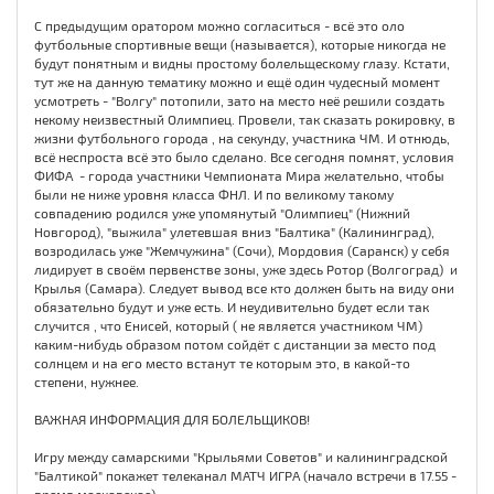
С предыдущим оратором можно согласиться - всё это оло
футбольные спортивные вещи (называется), которые никогда не
будут понятным и видны простому болельщескому глазу. Кстати,
тут же на данную тематику можно и ещё один чудесный момент
усмотреть - "Волгу" потопили, зато на место неё решили создать
некому неизвестный Олимпиец. Провели, так сказать рокировку, в
жизни футбольного города , на секунду, участника ЧМ. И отнюдь,
всё неспроста всё это было сделано. Все сегодня помнят, условия
ФИФА - города участники Чемпионата Мира желательно, чтобы
были не ниже уровня класса ФНЛ. И по великому такому
совпадению родился уже упомянутый "Олимпиец" (Нижний
Новгород), "выжила" улетевшая вниз "Балтика" (Калининград),
возродилась уже "Жемчужина" (Сочи), Мордовия (Саранск) у себя
лидирует в своём первенстве зоны, уже здесь Ротор (Волгоград) и
Крылья (Самара). Следует вывод все кто должен быть на виду они
обязательно будут и уже есть. И неудивительно будет если так
случится , что Енисей, который ( не является участником ЧМ)
каким-нибудь образом потом сойдёт с дистанции за место под
солнцем и на его место встанут те которым это, в какой-то
степени, нужнее.
ВАЖНАЯ ИНФОРМАЦИЯ ДЛЯ БОЛЕЛЬЩИКОВ!
Игру между самарскими "Крыльями Советов" и калининградской
"Балтикой" покажет телеканал МАТЧ ИГРА (начало встречи в 17.55 -