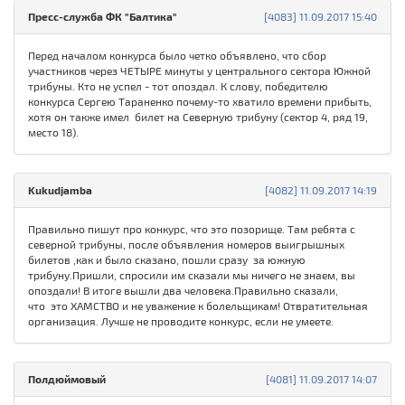
Пресс-служба ФК "Балтика"
[4083] 11.09.2017 15:40
Перед началом конкурса было четко объявлено, что сбор
участников через ЧЕТЫРЕ минуты у центрального сектора Южной
трибуны. Кто не успел - тот опоздал. К слову, победителю
конкурса Сергею Тараненко почему-то хватило времени прибыть,
хотя он также имел билет на Северную трибуну (сектор 4, ряд 19,
место 18).
Kukudjamba
[4082] 11.09.2017 14:19
Правильно пишут про конкурс, что это позорище. Там ребята с
северной трибуны, после объявления номеров выигрышных
билетов ,как и было сказано, пошли сразу за южную
трибуну.Пришли, спросили им сказали мы ничего не знаем, вы
опоздали! В итоге вышли два человека.Правильно сказали,
что это ХАМСТВО и не уважение к болельщикам! Отвратительная
организация. Лучше не проводите конкурс, если не умеете.
Полдюймовый
[4081] 11.09.2017 14:07