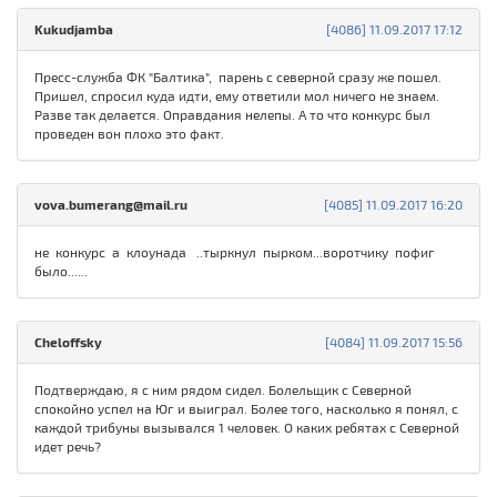
Kukudjamba
[4086] 11.09.2017 17:12
Пресс-служба ФК "Балтика", парень с северной сразу же пошел.
Пришел, спросил куда идти, ему ответили мол ничего не знаем.
Разве так делается. Оправдания нелепы. А то что конкурс был
проведен вон плохо это факт.
vova.bumerang@mail.ru
[4085] 11.09.2017 16:20
не конкурс а клоунада ..тыркнул пырком...воротчику пофиг
было......
Cheloffsky
[4084] 11.09.2017 15:56
Подтверждаю, я с ним рядом сидел. Болельщик с Северной
спокойно успел на Юг и выиграл. Более того, насколько я понял, с
каждой трибуны вызывался 1 человек. О каких ребятах с Северной
идет речь?