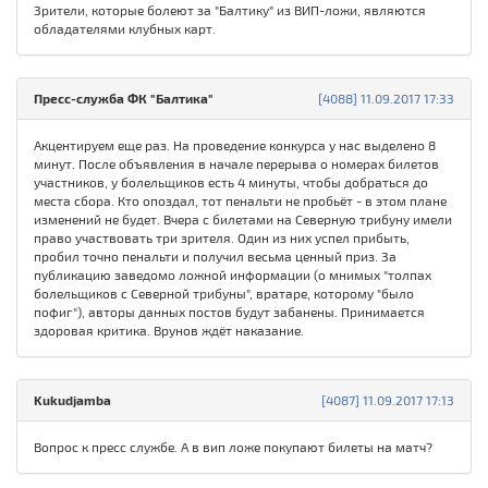
Зрители, которые болеют за "Балтику" из ВИП-ложи, являются
обладателями клубных карт.
Пресс-служба ФК "Балтика"
[4088] 11.09.2017 17:33
Акцентируем еще раз. На проведение конкурса у нас выделено 8
минут. После объявления в начале перерыва о номерах билетов
участников, у болельщиков есть 4 минуты, чтобы добраться до
места сбора. Кто опоздал, тот пенальти не пробьёт - в этом плане
изменений не будет. Вчера с билетами на Северную трибуну имели
право участвовать три зрителя. Один из них успел прибыть,
пробил точно пенальти и получил весьма ценный приз. За
публикацию заведомо ложной информации (о мнимых "толпах
болельщиков с Северной трибуны", вратаре, которому "было
пофиг"), авторы данных постов будут забанены. Принимается
здоровая критика. Врунов ждёт наказание.
Kukudjamba
[4087] 11.09.2017 17:13
Вопрос к пресс службе. А в вип ложе покупают билеты на матч?