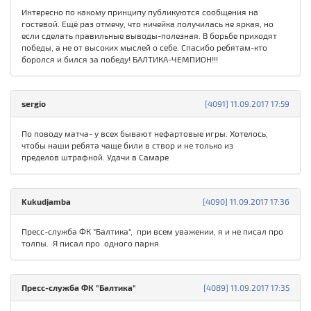
Интересно по какому принципу публикуются сообщения на
гостевой. Ещё раз отмечу, что ничейка получилась не яркая, но
если сделать правильные выводы-полезная. В борьбе приходят
победы, а не от высоких мыслей о себе. Спасибо ребятам-кто
боролся и бился за победу! БАЛТИКА-ЧЕМПИОН!!!
sergio
[4091] 11.09.2017 17:59
По поводу матча- у всех бывают нефартовые игры. Хотелось,
чтобы наши ребята чаще били в створ и не только из
пределов штрафной. Удачи в Самаре
Kukudjamba
[4090] 11.09.2017 17:36
Пресс-служба ФК "Балтика", при всем уважении, я и не писал про
толпы. Я писал про одного парня
Пресс-служба ФК "Балтика"
[4089] 11.09.2017 17:35