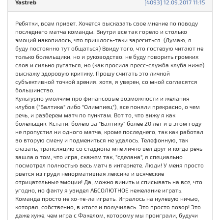
Yastreb
[4093] 12.09.2017 11:15
Ребятки, всем привет. Хочется высказать свое мнение по поводу
последнего матча команды. Внутри все так горело и столько
эмоций накопилось, что пришлось-таки зарегиться. (Думаю, я
буду постоянно тут общаться) Ввиду того, что гостевую читают не
только болельщики, но и руководство, не буду говорить громких
слов и сильно ругаться, но (как просила пресс-служба клуба ниже)
выскажу здоровую критику. Прошу считать это личной
субъективной точкой зрения, хотя, я уверен, со мной согласятся
большинство.
Культурно умолчим про финансовые возможности и желания
клубов ("Балтика" либо "Олимпиец"), все поняли прекрасно, о чем
речь, и разберем матч по пунктам. Вот то, что вижу я как
болельщик. Кстати, болею за "Балтику" более 20 лет и в этом году
не пропустил ни одного матча, кроме последнего, так как работал
во вторую смену и подмениться не удалось. Телефонную, так
сказать, трансляцию со стадиона мне лично вел друг и когда речь
зашла о том, что игра, скажем так, "сделана", я специально
посмотрел полностью весь матч в интернете. Люди! У меня просто
рвется из груди ненормативная лексика и всяческие
отрицательные эмоции! Да, можно винить и списывать на все, что
угодно, но факту я увидел АБСОЛЮТНОЕ нежелание играть.
Команда просто не хо-те-ла играть. Игралось на нулевую ничью,
которая, собственно, в итоге и получилась. Это просто позор! Это
даже хуже, чем игра с Факелом, которому мы проиграли, будучи