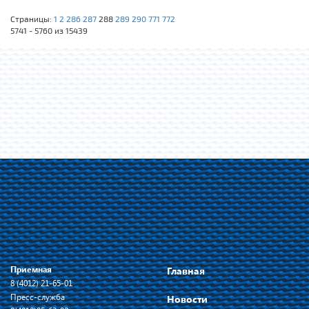
Страницы:
1
2
286
287
288
289
290
771
772
5741 - 5760 из 15439
Приемная
Главная
8 (4012) 21-65-01
Пресс-служба
Новости