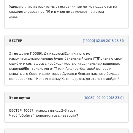
Удивляет, что авторитетные гостевики так легко поддаются на
сладкие словеса про ПЛ и в упор не замечают при этом
дела.
ВЕСТЕР
[10090] 02.09.2018 23:36
Эт не шутки [10089], Да,надеюсь!Если ничего не
изменится,думаю,налицо будет банальный слив ГТ!Признаю свои
ошибки и соглашусь с необходимостью кардинальных кадровых
решений!Вот только кого-ГТ или Гендира-большой вопрос и
решать его Совету директоров!Думаю,к Лепсая намного больше
вопросов,чем к Непомнящему!Хотя,надеюсь,до этого не дойдет!
Эт не шутки
[10089] 02.09.2018 23:01
ВЕСТЕР [10087], имеешь ввиду,2-3 тура
Чтоб "обойма" пополнилась с лазарета?