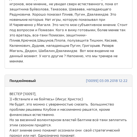
игроков, мое мнение,, не увидел сверх естественного, пока от
защитника Буйволова, Таказова, Шаваева, нападающего
Радуновича. Хорошо показал Плиев, Пугин, Дзаламидзе. Это
новенькие которые. Нет игры, которую показывал при
И.Черевченко у Магаля. Это чисто мое субъективное мнение. Стоит
под вопросом и Помазан. Кого я вижу готовыми, более менее так
это вратарь, все-таки Помазан, защитники-
Плиев,Крючков,Шешуков,Плопа, полузащита Тишкин, Касаев,
Каленкович, Дудиев, нападающие Пугин, Григорьев. Резерв
Магаль, Дядюн, Шабалин,Дзаламидзе. Вот мое видение на
данный момент. У кого другие ? Напомню, что мы тренера не
меняем.
Полдюймовый
[10099] 03.09.2018 12:22
ВЕСТЕР [10097],
)) «Встаньте и не бойтесь» (Иисус Христос)
Не будет, это можно с уверенностью сказать. Большинство
проблем решаемы Клубом и несомненно решатся, кроме
финансовых естественно.
Но за весенний волюнтаризм властей Балтике всё-таки заплатить
этим сезоном придётся.
А вот зимнее окно покажет осознали они свой стратегический
прокол или нет. Однозначно покажет.