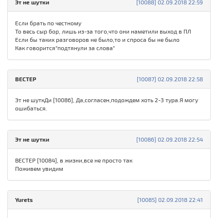
Эт не шутки
[10088] 02.09.2018 22:59
Если брать по честному
То весь сыр бор, лишь из-за того,что они наметили выход в ПЛ
Если бы таких разговоров не было,то и спроса бы не было
Как говорится"подтянули за слова"
ВЕСТЕР
[10087] 02.09.2018 22:58
Эт не шуткДи [10086], Да,согласен,подождем хоть 2-3 тура.Я могу
ошибаться.
Эт не шутки
[10086] 02.09.2018 22:54
ВЕСТЕР [10084], в жизни,все не просто так
Поживем увидим
Yurets
[10085] 02.09.2018 22:41