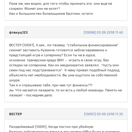
Пока же, как видно, для того чтобы признать это они ещё не
созрели. Может они не хотят?
Как и большинство болельщиков Балтики, кстати.
фтвкуц123
[10098] 03.09.2018 11:45
ВЕСТЕР [10097], А как , по-твоему, "стабильное финансирование"
сможет заставить Кузмича готовится заблаговременно к
предстоящей игре и сопернику? Если ты не в курсе,
основное тренерское кредо ВКН - играть в свою игру, без
оглядки на соперника. Как он неоднократно заявлял, "пусть они
сами под нас подстраиваются". К чему привел подобный подход,
объяснять нет необходимости, Вы уже ощутили на собственной
шкуре.
Так я и спрашиваю тебя, при чем тут финансы??!
зы. Что касается лазарета, то он есть у любой команды. Пенять на
лазарет - последнее дело.
ВЕСТЕР
[10097] 03.09.2018 11:35
Полдюймовый [10091], Когда постил про убойную
Балтику,действительно верил в это,наивный!Все было в розовом