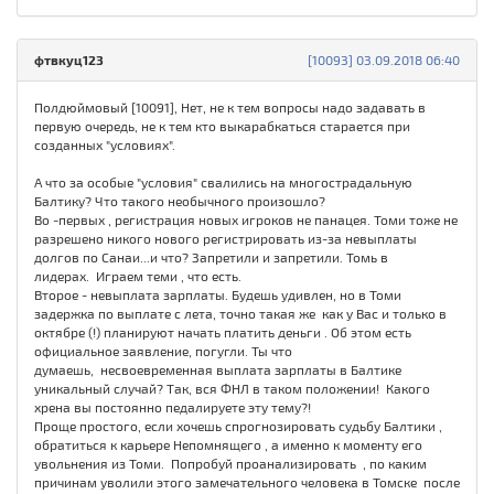
фтвкуц123
[10093] 03.09.2018 06:40
Полдюймовый [10091], Нет, не к тем вопросы надо задавать в
первую очередь, не к тем кто выкарабкаться старается при
созданных "условиях".
А что за особые "условия" свалились на многострадальную
Балтику? Что такого необычного произошло?
Во -первых , регистрация новых игроков не панацея. Томи тоже не
разрешено никого нового регистрировать из-за невыплаты
долгов по Санаи...и что? Запретили и запретили. Томь в
лидерах. Играем теми , что есть.
Второе - невыплата зарплаты. Будешь удивлен, но в Томи
задержка по выплате с лета, точно такая же как у Вас и только в
октябре (!) планируют начать платить деньги . Об этом есть
официальное заявление, погугли. Ты что
думаешь, несвоевременная выплата зарплаты в Балтике
уникальный случай? Так, вся ФНЛ в таком положении! Какого
хрена вы постоянно педалируете эту тему?!
Проще простого, если хочешь спрогнозировать судьбу Балтики ,
обратиться к карьере Непомнящего , а именно к моменту его
увольнения из Томи. Попробуй проанализировать , по каким
причинам уволили этого замечательного человека в Томске после