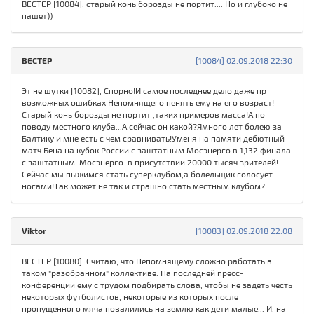
ВЕСТЕР [10084], старый конь борозды не портит.... Но и глубоко не
пашет))
ВЕСТЕР
[10084] 02.09.2018 22:30
Эт не шутки [10082], Спорно!И самое последнее дело даже пр
возможных ошибках Непомнящего пенять ему на его возраст!
Старый конь борозды не портит ,таких примеров масса!А по
поводу местного клуба...А сейчас он какой?Ямного лет болею за
Балтику и мне есть с чем сравнивать!Уменя на памяти дебютный
матч Бена на кубок России с заштатным Мосэнерго в 1,132 финала
с заштатным Мосэнерго в присутствии 20000 тысяч зрителей!
Сейчас мы пыжимся стать суперклубом,а болельщик голосует
ногами!Так может,не так и страшно стать местным клубом?
Viktor
[10083] 02.09.2018 22:08
ВЕСТЕР [10080], Считаю, что Непомнящему сложно работать в
таком "разобранном" коллективе. На последней пресс-
конференции ему с трудом подбирать слова, чтобы не задеть честь
некоторых футболистов, некоторые из которых после
пропущенного мяча повалились на землю как дети малые... И, на