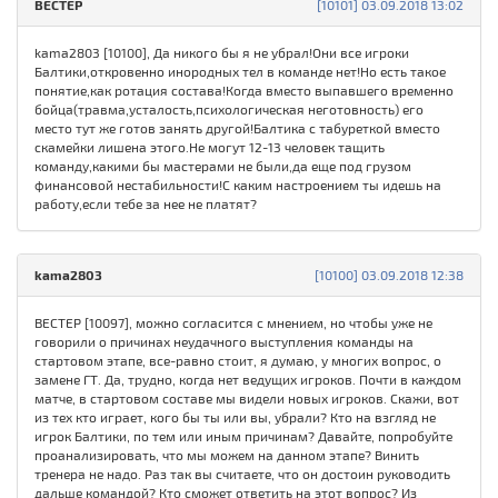
ВЕСТЕР
[10101] 03.09.2018 13:02
kama2803 [10100], Да никого бы я не убрал!Они все игроки
Балтики,откровенно инородных тел в команде нет!Но есть такое
понятие,как ротация состава!Когда вместо выпавшего временно
бойца(травма,усталость,психологическая неготовность) его
место тут же готов занять другой!Балтика с табуреткой вместо
скамейки лишена этого.Не могут 12-13 человек тащить
команду,какими бы мастерами не были,да еще под грузом
финансовой нестабильности!С каким настроением ты идешь на
работу,если тебе за нее не платят?
kama2803
[10100] 03.09.2018 12:38
ВЕСТЕР [10097], можно согласится с мнением, но чтобы уже не
говорили о причинах неудачного выступления команды на
стартовом этапе, все-равно стоит, я думаю, у многих вопрос, о
замене ГТ. Да, трудно, когда нет ведущих игроков. Почти в каждом
матче, в стартовом составе мы видели новых игроков. Скажи, вот
из тех кто играет, кого бы ты или вы, убрали? Кто на взгляд не
игрок Балтики, по тем или иным причинам? Давайте, попробуйте
проанализировать, что мы можем на данном этапе? Винить
тренера не надо. Раз так вы считаете, что он достоин руководить
дальше командой? Кто сможет ответить на этот вопрос? Из