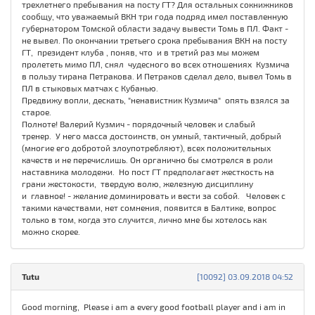
трехлетнего пребывания на посту ГТ? Для остальных сокнижников
сообщу, что уважаемый ВКН три года подряд имел поставленную
губернатором Томской области задачу вывести Томь в ПЛ. Факт -
не вывел. По окончании третьего срока пребывания ВКН на посту
ГТ, президент клуба , поняв, что и в третий раз мы можем
пролететь мимо ПЛ, снял чудесного во всех отношениях Кузмича
в пользу тирана Петракова. И Петраков сделал дело, вывел Томь в
ПЛ в стыковых матчах с Кубанью.
Предвижу вопли, дескать, "ненавистник Кузмича" опять взялся за
старое.
Полноте! Валерий Кузмич - порядочный человек и слабый
тренер. У него масса достоинств, он умный, тактичный, добрый
(многие его добротой злоупотребляют), всех положительных
качеств и не перечислишь. Он органично бы смотрелся в роли
наставника молодежи. Но пост ГТ предполагает жесткость на
грани жестокости, твердую волю, железную дисциплину
и главное! - желание доминировать и вести за собой. Человек с
такими качествами, нет сомнения, появится в Балтике, вопрос
только в том, когда это случится, лично мне бы хотелось как
можно скорее.
Tutu
[10092] 03.09.2018 04:52
Good morning, Please i am a every good football player and i am in