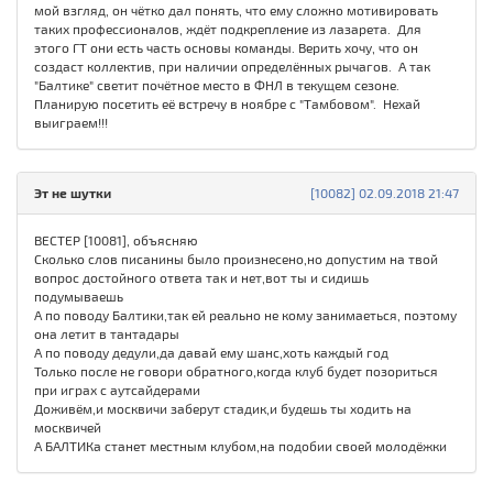
мой взгляд, он чётко дал понять, что ему сложно мотивировать
таких профессионалов, ждёт подкрепление из лазарета. Для
этого ГТ они есть часть основы команды. Верить хочу, что он
создаст коллектив, при наличии определённых рычагов. А так
"Балтике" светит почётное место в ФНЛ в текущем сезоне.
Планирую посетить её встречу в ноябре с "Тамбовом". Нехай
выиграем!!!
Эт не шутки
[10082] 02.09.2018 21:47
ВЕСТЕР [10081], объясняю
Сколько слов писанины было произнесено,но допустим на твой
вопрос достойного ответа так и нет,вот ты и сидишь
подумываешь
А по поводу Балтики,так ей реально не кому занимаеться, поэтому
она летит в тантадары
А по поводу дедули,да давай ему шанс,хоть каждый год
Только после не говори обратного,когда клуб будет позориться
при играх с аутсайдерами
Доживём,и москвичи заберут стадик,и будешь ты ходить на
москвичей
А БАЛТИКа станет местным клубом,на подобии своей молодёжки