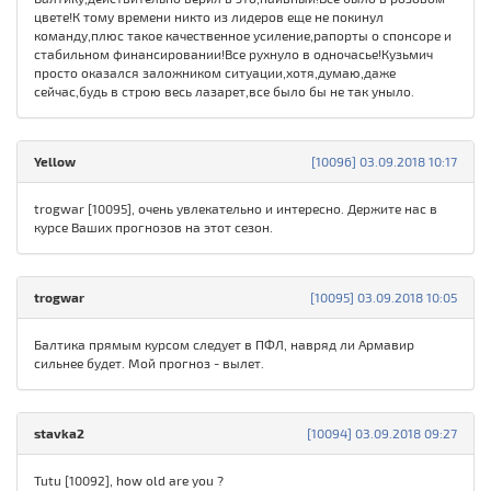
цвете!К тому времени никто из лидеров еще не покинул
команду,плюс такое качественное усиление,рапорты о спонсоре и
стабильном финансировании!Все рухнуло в одночасье!Кузьмич
просто оказался заложником ситуации,хотя,думаю,даже
сейчас,будь в строю весь лазарет,все было бы не так уныло.
Yellow
[10096] 03.09.2018 10:17
trogwar [10095], очень увлекательно и интересно. Держите нас в
курсе Ваших прогнозов на этот сезон.
trogwar
[10095] 03.09.2018 10:05
Балтика прямым курсом следует в ПФЛ, навряд ли Армавир
сильнее будет. Мой прогноз - вылет.
stavka2
[10094] 03.09.2018 09:27
Tutu [10092], how old are you ?