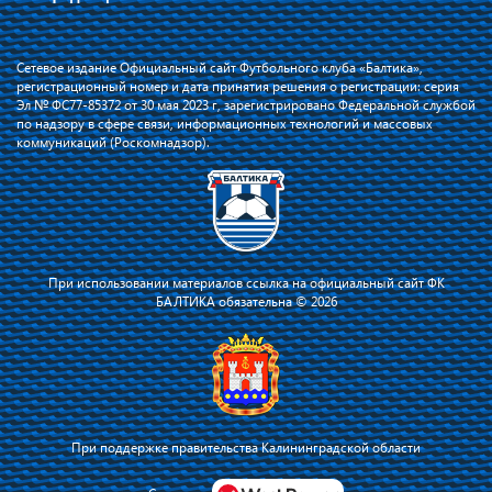
Сетевое издание Официальный сайт Футбольного клуба «Балтика»,
регистрационный номер и дата принятия решения о регистрации: серия
Эл № ФС77-85372 от 30 мая 2023 г, зарегистрировано Федеральной службой
по надзору в сфере связи, информационных технологий и массовых
коммуникаций (Роскомнадзор).
При использовании материалов ссылка на официальный сайт ФК
БАЛТИКА обязательна © 2026
При поддержке правительства Калининградской области
Я соглашаюсь с тем, что владелец сайта использует файлы cookie для
повышения удобства работы на сайте и сервис Яндекс.Метрика. Оставаясь