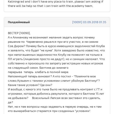
Kaliningrad and i don't have any place to train, please I am asking if
there will be help so that i can train with the academy team,
Полдюймовый
[10091] 03.09.2018 01:35
ВЕСТЕР [10090],
А к Алиханову не возникает желания задать вопрос почему
решение по Черевченко решался при его участии, а не самим
Сов.Диром? Почему быть в курсе имеющихся задолжностей Клуба
и заявлять, что будет "не хуже". Хотя заведомо было известно, что
при непогашенных задолжностях Клубу не позволят не только в
ПЛ играть (лицензию просто не дадут), но и санкции наложат. Что
собственно и произошло по запрету регистрации новых игроков
на следующий сезон. Балтике до зимнего
перерыва теперь хлебать в полной мере.
Непомнящий теперь виноват? А кто постил - "Помяните мое
слово,Кузьмич с такими условиями слепит убойную Балтику!"?
Какие такие условия? Где они?
И вообще, с какого это тыка было не продлевать контракт с ГТ и
игроками, которые добились результата, которого Балтика 15 лет
не добывала? Всесильный Лепсая всех заставил это сделать,
да?
Нет, не к тем вопросы надо задавать в первую очередь, не к тем
кто выкарабкаться старается при созданных "условиях".