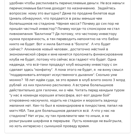
удобнен чтобы распиливать перечисляемые деньги. Не все женьги
перечисляемые Балтике доходят по назначкению. Задайтесь
вопросом. кому это выгодно? Даже по продаже билетов еще
Цикель обнаружил, что продается в разы меньше чем
болельщиков на стадионе. Чёрная касса? Почему до сих пор не
пришёл частный инвестор? Почему когда-то спонсором не стал
пивкомпания "Балитика"? Да потому, что частному инвестору
нужна прозрачность, а так переводить непонятно на что бабки
никто не будет. Вот и жила Балтика в "болоте". А что будет
сейчас? Алиханов новый человек , достаточно жёсткий в
экономической сфере и мне кажется проложать финансирование
клуба не будет, потому что сейчас все гадают что будет. Одна
надежда, что всё-таки продадут клуб мощнову инвестору с он
сделает здесь "конфетку". А пока этого не будет, я не вижу смысл
"поддерживать аппарат искуственного дыхания". Сколько уже
можно? 18 лет ждём суда, за это время в клуб влито около 3 млрд
рублей из них прилично распилено. А встреча болельщиков
действительно для галочки, ни о чём. Читать перед каждым туром
"у нас в команде хорошая атмосфера, вот-вот дадим бой"
откровенно наскучило, ходить на стадион и морозить задницу
желания нет. Как-то был в командировке в пиндостане, папал на
матч НБА. Там для болельщиков делается всё. А что у нас на
стадионе? Нет игры, ну так привлеките чем-то иным, а не
розыгрышем шарфика в перерыве. Пусть команда не выйгрыла,
но хоть интересно с сынишкой проведу время.