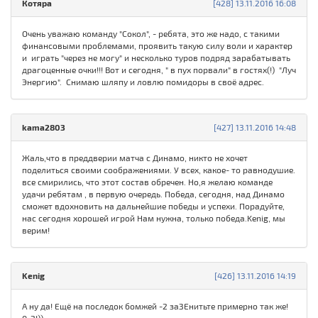
Котяра
[428] 13.11.2016 16:08
Очень уважаю команду "Сокол", - ребята, это же надо, с такими
финансовыми проблемами, проявить такую силу воли и характер
и играть "через не могу" и несколько туров подряд зарабатывать
драгоценные очки!!! Вот и сегодня, " в пух порвали" в гостях(!) "Луч
Энергию". Снимаю шляпу и ловлю помидоры в своё адрес.
kama2803
[427] 13.11.2016 14:48
Жаль,что в преддверии матча с Динамо, никто не хочет
поделиться своими соображениями. У всех, какое- то равнодушие.
все смирились, что этот состав обречен. Но,я желаю команде
удачи ребятам , в первую очередь. Победа, сегодня, над Динамо
сможет вдохновить на дальнейшие победы и успехи. Порадуйте,
нас сегодня хорошей игрой Нам нужна, только победа.Kenig, мы
верим!
Kenig
[426] 13.11.2016 14:19
А ну да! Ещё на последок бомжей -2 заЗЕнитьте примерно так же!