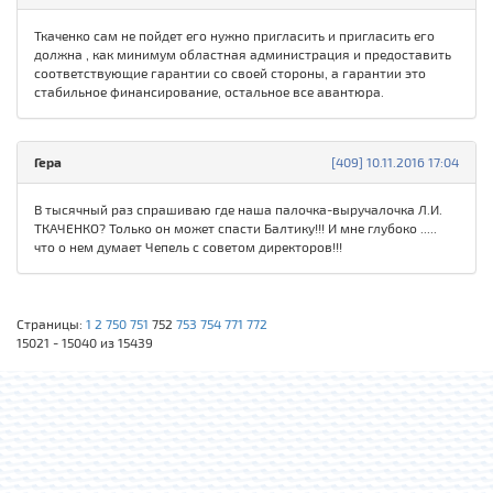
Ткаченко сам не пойдет его нужно пригласить и пригласить его
должна , как минимум областная администрация и предоставить
соответствующие гарантии со своей стороны, а гарантии это
стабильное финансирование, остальное все авантюра.
Гера
[409] 10.11.2016 17:04
В тысячный раз спрашиваю где наша палочка-выручалочка Л.И.
ТКАЧЕНКО? Только он может спасти Балтику!!! И мне глубоко .....
что о нем думает Чепель с советом директоров!!!
Страницы:
1
2
750
751
752
753
754
771
772
15021 - 15040 из 15439