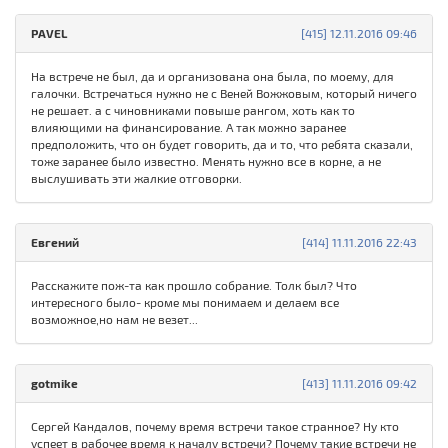
PAVEL
[415] 12.11.2016 09:46
На встрече не был, да и организована она была, по моему, для
галочки. Встречаться нужно не с Веней Вожжовым, который ничего
не решает. а с чиновниками повыше рангом, хоть как то
влияющими на финансирование. А так можно заранее
предположить, что он будет говорить, да и то, что ребята сказали,
тоже заранее было известно. Менять нужно все в корне, а не
выслушивать эти жалкие отговорки.
Евгений
[414] 11.11.2016 22:43
Расскажите пож-та как прошло собрание. Толк был? Что
интересного было- кроме мы понимаем и делаем все
возможное,но нам не везет...
gotmike
[413] 11.11.2016 09:42
Сергей Кандалов, почему время встречи такое странное? Ну кто
успеет в рабочее время к началу встречи? Почему такие встречи не