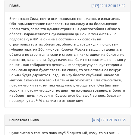
PAVEL
[417] 12.11.2016 13:42
Египетская Сила, почти все правильно понимаешь и излагаешь.
Обл. администрации наплевать на команду и на болельщиков.
Кроме того, сама эта администрация не дееспособная.Сейчас в
область перечисляются сумашедшие деньги, в том числе и на
подготовку к ЧМ, а они не в состоянии их освоить на
строительстве этих объектов, область штрафанули, по словам
губернатора, на 30 лимонов. Короче, Москва выделяет деньги, а
объекты не строятся, а если и строятся, как стадион на болоте, не
известно, какого они будут качества. Сам не строитель, но не могу
понять, как собираются делать инфраструктуру вокруг стадиона.
Если сама арена будет стоять на сваях, то все остальное вокруг
на чем будет держаться, ведь внизу болото глубиной около 50
метров. Скажите все это к Балтике не относится. Нет относиться,
потому что ни там, ни там не думают, что делают. Они Балтику
хоронят, потому что денег не дают на ее существование, в болоте
наоборот деньги хоронят. Существует большой вопрос, будет ли
проведен у нас ЧМ с таким то отношением.
Египетская Сила
[416] 12.11.2016 11:56
Я уже писал о том, что пока клуб бюджетный, кому-то он очень