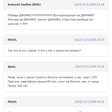
Алексей Злобин (MSK)
[423] 12.11.2016 23:38
Победа ДИНАМО !!!!!!!!!!!!!!!!!!!!!!!!!!! Все корпорации за ДИНАМО!
Москва за ДИНАМО, значит ДИНАМО. У Балтики вообще нет
шансов. 1-4!!!!
PAVEL
[422] 12.11.2016 20:07
Так это если с умом. А что у нас с умом построено?
фриц
[421] 12.11.2016 19:43
Pavel, если с умом строить, болото не помеха, у нас порт, СРЗ
Преголь ,нефтебаза свыше 60 лет стоит на болоте, как и город
Петра 300 лет.
PAVEL
[420] 12.11.2016 19:32