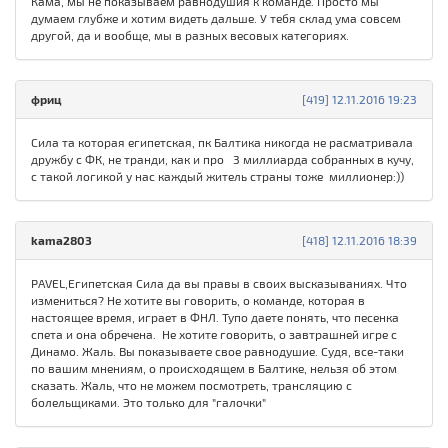
Кама, мы не показываем равнодушия к команде. Просто мы
думаем глубже и хотим видеть дальше. У тебя склад ума совсем
другой, да и вообще, мы в разных весовых категориях.
фриц
[419] 12.11.2016 19:23
Сила та которая египетская, пк Балтика никогда не расматривала
дружбу с ФК, не транди, как и про 3 миллиарда собранных в кучу,
с такой логикой у нас каждый житель страны тоже миллионер:))
kama2803
[418] 12.11.2016 18:39
PAVEL,Египетская Сила да вы правы в своих высказываниях. Что
измениться? Не хотите вы говорить, о команде, которая в
настоящее время, играет в ФНЛ. Тупо даете понять, что песенка
спета и она обречена. Не хотите говорить, о завтрашней игре с
Динамо. Жаль. Вы показываете свое равнодушие. Судя, все-таки
по вашим мнениям, о происходящем в Балтике, нельзя об этом
сказать. Жаль, что не можем посмотреть, трансляцию с
болельщиками. Это только для "галочки"