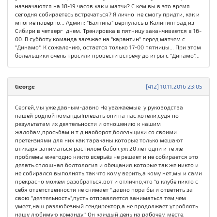
назначаются на 18-19 часов как и матчи? С кем вы в это время
сегодня собираетесь встречаться? Я лично не смогу придти, как и
многие наверно... Админ: "Балтика" вернулась в Калининград из
Сибири в четверг днем. Тренировка в пятницу заканчивается в 16-
00. В субботу команда заезжае на "карантин" перед матчем с
"Динамо". К сожалению, остается только 17-00 пятницы... При этом
болельщики очень просили провести встречу до игры с "Динамо"...
George
[412] 10.11.2016 23:05
Сергей,мы уже давным-давно Не уважаемые у руководства
нашей родной команды!плевать они на нас хотели,судя по
результатам их деятельности и отношению к нашим
жалобам,просьбам и т.д.наоборот,болельщики со своими
претензиями для них как тараканы,которые только мешают
втихаря заниматься распилом бабок.уж 20 лет одни и те же
проблемы ежегодно никто всерьёз не решает и не собирается это
делать.сплошная болтология и обещания,которые так же никто и
не собирался выполнять.так что кому верить,а кому нет,мы и сами
прекрасно можем разобраться.вот и отлично,что "в клубе никто с
себя ответственности не снимает ".давно пора бы и ответить за
свою "деятельность",пусть отправляется заниматься тем,чем
умеет,наш разлюбезный гендиректор,а не продолжает угроблять
нашу любимую команду." Он каждый день на рабочем месте.