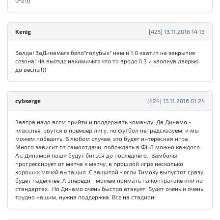
0-2!))
Kenig
[425] 13.11.2016 14:13
Балда! ЗаДинамьте бело"голубых" нам и 1:0 хватит на закрытие
сезона! На выезде нахимичьте что то вроде 0:3 и хлопнув дверью
до весны!))
cybserge
[424] 13.11.2016 01:24
Завтра надо всем прийти и поддержать команду! Да Динамо -
класснее, рвутся в премьер лигу, но футбол непредсказуем, и мы
можем победить. В любом случае, это будет интересная игра.
Много зависит от самоотдачи, побеждать в ФНЛ можно каждого.
А с Динамой наши будут биться до последнего. Вамбольт
прогрессирует от матча к матчу, в прошлой игре несколько
хороших мячей вытащил. С защитой - если Тимоху выпустят сразу,
будет надежнее. А впереди - можем поймать на контратаке или на
стандартах. Но Динамо очень быстро атакует. Будет очень и очень
трудно нашим, нужна поддержка. Все на стадион!