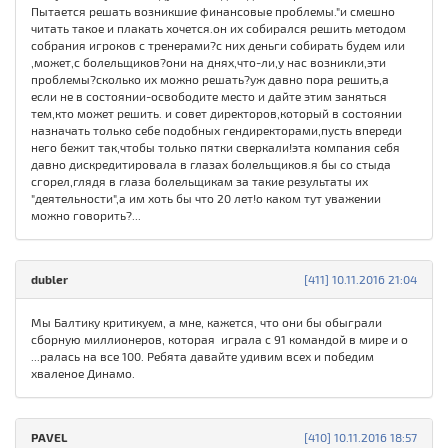
Пытается решать возникшие финансовые проблемы."и смешно
читать такое и плакать хочется.он их собирался решить методом
собрания игроков с тренерами?с них деньги собирать будем или
,может,с болельщиков?они на днях,что-ли,у нас возникли,эти
проблемы?сколько их можно решать?уж давно пора решить,а
если не в состоянии-освободите место и дайте этим заняться
тем,кто может решить. и совет директоров,который в состоянии
назначать только себе подобных гендиректорами,пусть впереди
него бежит так,чтобы только пятки сверкали!эта компания себя
давно дискредитировала в глазах болельщиков.я бы со стыда
сгорел,глядя в глаза болельщикам за такие результаты их
"деятельности",а им хоть бы что 20 лет!о каком тут уважении
можно говорить?...
dubler
[411] 10.11.2016 21:04
Мы Балтику критикуем, а мне, кажется, что они бы обыграли
сборную миллионеров, которая играла с 91 командой в мире и о
...ралась на все 100. Ребята давайте удивим всех и победим
хваленое Динамо.
PAVEL
[410] 10.11.2016 18:57