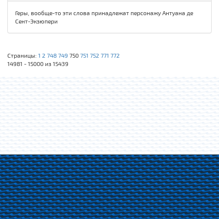
Геры, вообще-то эти слова принадлежат персонажу Антуана де
Сент-Экзюпери
Страницы:
1
2
748
749
750
751
752
771
772
14981 - 15000 из 15439