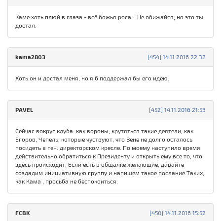
Каме хоть плюй в глаза - всё божья роса... Не обижайся, но это ты
достал.
kama2803
[454] 14.11.2016 22:32
Хоть он и достал меня, но я б поддержал бы его идею.
PAVEL
[452] 14.11.2016 21:53
Сейчас вокруг клуба. как вороны, крутяться такие деятели, как
Егоров, Чепель, которые чуствуют, что Вене не долго осталось
посидеть в ген. директорском кресле. По моему наступило время
действительно обратиться к Президенту и открыть ему все то, что
здесь происходит. Если есть в общалке желающие, давайте
создадим инициативную группу и напишем такое послание.Таких,
как Кама , просьба не беспокоиться.
FCBK
[450] 14.11.2016 15:52