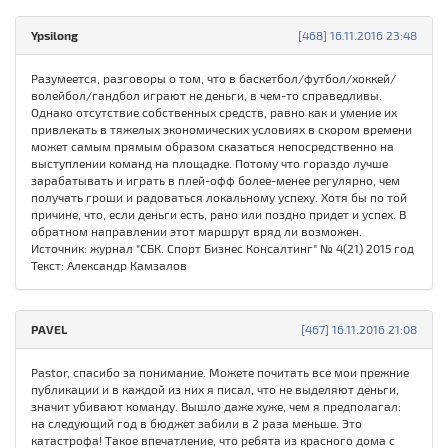
Ypsilong
[468] 16.11.2016 23:48
Разумеется, разговоры о том, что в баскетбол/футбол/хоккей/
волейбол/гандбол играют не деньги, в чем-то справедливы.
Однако отсутствие собственных средств, равно как и умение их
привлекать в тяжелых экономических условиях в скором времени
может самым прямым образом сказаться непосредственно на
выступлении команд на площадке. Потому что гораздо лучше
зарабатывать и играть в плей-офф более-менее регулярно, чем
получать гроши и радоваться локальному успеху. Хотя бы по той
причине, что, если деньги есть, рано или поздно придет и успех. В
обратном направлении этот маршрут вряд ли возможен.
Источник: журнал "СБК. Спорт Бизнес Консалтинг" № 4(21) 2015 год
Текст: Александр Камзалов
PAVEL
[467] 16.11.2016 21:08
Pastor, спасибо за понимание. Можете почитать все мои прежние
публикации и в каждой из них я писал, что не выделяют деньги,
значит убивают команду. Вышло даже хуже, чем я предполагал:
на следующий год в бюджет забили в 2 раза меньше. Это
катастрофа! Такое впечатление, что ребята из красного дома с