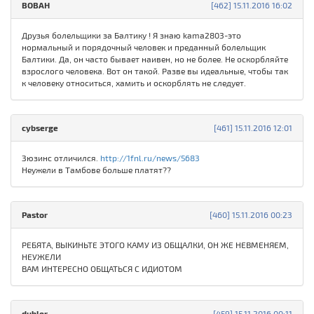
ВОВАН
[462] 15.11.2016 16:02
Друзья болельщики за Балтику ! Я знаю kama2803-это
нормальный и порядочный человек и преданный болельщик
Балтики. Да, он часто бывает наивен, но не более. Не оскорбляйте
взрослого человека. Вот он такой. Разве вы идеальные, чтобы так
к человеку относиться, хамить и оскорблять не следует.
cybserge
[461] 15.11.2016 12:01
Зюзинс отличился.
http://1fnl.ru/news/5683
Неужели в Тамбове больше платят??
Pastor
[460] 15.11.2016 00:23
РЕБЯТА, ВЫКИНЬТЕ ЭТОГО КАМУ ИЗ ОБЩАЛКИ, ОН ЖЕ НЕВМЕНЯЕМ,
НЕУЖЕЛИ
ВАМ ИНТЕРЕСНО ОБЩАТЬСЯ С ИДИОТОМ
dubler
[459] 15.11.2016 00:11