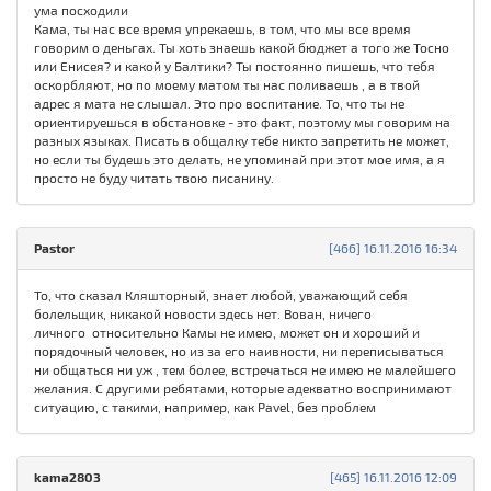
ума посходили
Кама, ты нас все время упрекаешь, в том, что мы все время
говорим о деньгах. Ты хоть знаешь какой бюджет а того же Тосно
или Енисея? и какой у Балтики? Ты постоянно пишешь, что тебя
оскорбляют, но по моему матом ты нас поливаешь , а в твой
адрес я мата не слышал. Это про воспитание. То, что ты не
ориентируешься в обстановке - это факт, поэтому мы говорим на
разных языках. Писать в общалку тебе никто запретить не может,
но если ты будешь это делать, не упоминай при этот мое имя, а я
просто не буду читать твою писанину.
Pastor
[466] 16.11.2016 16:34
То, что сказал Кляшторный, знает любой, уважающий себя
болельщик, никакой новости здесь нет. Вован, ничего
личного относительно Камы не имею, может он и хороший и
порядочный человек, но из за его наивности, ни переписываться
ни общаться ни уж , тем более, встречаться не имею не малейшего
желания. С другими ребятами, которые адекватно воспринимают
ситуацию, с такими, например, как Pavel, без проблем
kama2803
[465] 16.11.2016 12:09