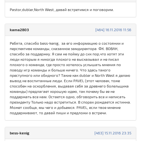
Pastor,dubler,North West, давай встретимся и поговорим.
kama2803
[464] 16.11.2016 11:56
Ребята, спасибо bess-kenig, за его информацию о состоянии и
перспективе команды, сказанное замдиректора ФК. ВОВАН,
спасибо за поддержку. Я сам не пойму до сих пор,что хотят эти
люди которым я никогда плохого не высказывал и не писал
плохого о команде, где просто хотелось услышать мнения по
поводу игр команды и больше ничего. Что здесь такого
преступного или обидного? Такие как dubler и North West я делаю
вывод не воспитанные люди. Если PAVEL (этот человек, тоже
способен на оскорбления, выдавая себя за древнего болельщика
команды) предлагает хорошую идею, так почему бы ее не
поддержать все нам. Остается одно, обговорить все и написать
президенту Только надо встретиться. В спорах рождается истинна.
Может сообща, мы чего и добьемся. PAVEL, если твое мнение
поддерживают, то давай пиши и предложи о встречи.
bess-kenig
[463] 15.11.2016 23:35