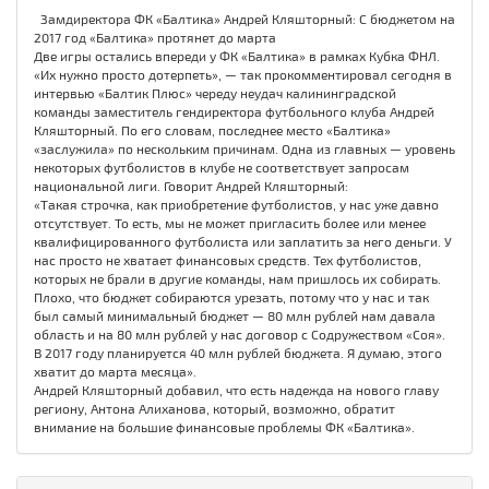
Замдиректора ФК «Балтика» Андрей Кляшторный: С бюджетом на
2017 год «Балтика» протянет до марта
Две игры остались впереди у ФК «Балтика» в рамках Кубка ФНЛ.
«Их нужно просто дотерпеть», — так прокомментировал сегодня в
интервью «Балтик Плюс» череду неудач калининградской
команды заместитель гендиректора футбольного клуба Андрей
Кляшторный. По его словам, последнее место «Балтика»
«заслужила» по нескольким причинам. Одна из главных — уровень
некоторых футболистов в клубе не соответствует запросам
национальной лиги. Говорит Андрей Кляшторный:
«Такая строчка, как приобретение футболистов, у нас уже давно
отсутствует. То есть, мы не может пригласить более или менее
квалифицированного футболиста или заплатить за него деньги. У
нас просто не хватает финансовых средств. Тех футболистов,
которых не брали в другие команды, нам пришлось их собирать.
Плохо, что бюджет собираются урезать, потому что у нас и так
был самый минимальный бюджет — 80 млн рублей нам давала
область и на 80 млн рублей у нас договор с Содружеством «Соя».
В 2017 году планируется 40 млн рублей бюджета. Я думаю, этого
хватит до марта месяца».
Андрей Кляшторный добавил, что есть надежда на нового главу
региону, Антона Алиханова, который, возможно, обратит
внимание на большие финансовые проблемы ФК «Балтика».