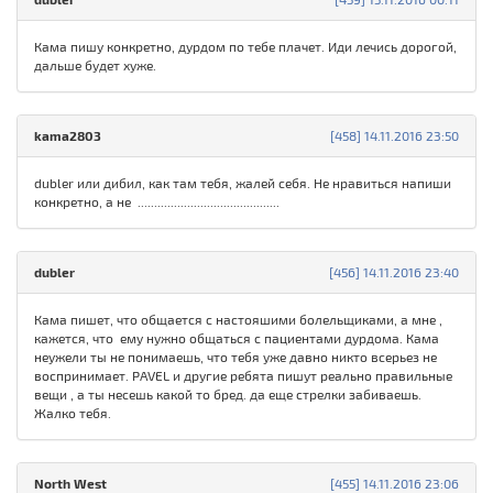
Кама пишу конкретно, дурдом по тебе плачет. Иди лечись дорогой,
дальше будет хуже.
kama2803
[458] 14.11.2016 23:50
dubler или дибил, как там тебя, жалей себя. Не нравиться напиши
конкретно, а не ...........................................
dubler
[456] 14.11.2016 23:40
Кама пишет, что общается с настояшими болельщиками, а мне ,
кажется, что ему нужно общаться с пациентами дурдома. Кама
неужели ты не понимаешь, что тебя уже давно никто всерьез не
воспринимает. PAVEL и другие ребята пишут реально правильные
вещи , а ты несешь какой то бред. да еще стрелки забиваешь.
Жалко тебя.
North West
[455] 14.11.2016 23:06