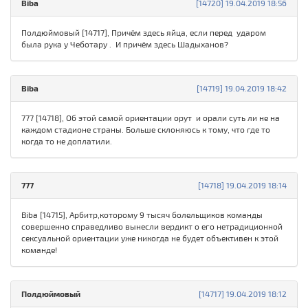
Biba
[14720] 19.04.2019 18:56
Полдюймовый [14717], Причём здесь яйца, если перед ударом
была рука у Чеботару . И причём здесь Шадыханов?
Biba
[14719] 19.04.2019 18:42
777 [14718], Об этой самой ориентации орут и орали суть ли не на
каждом стадионе страны. Больше склоняюсь к тому, что где то
когда то не доплатили.
777
[14718] 19.04.2019 18:14
Biba [14715], Арбитр,которому 9 тысяч болельщиков команды
совершенно справедливо вынесли вердикт о его нетрадиционной
сексуальной ориентации уже никогда не будет объективен к этой
команде!
Полдюймовый
[14717] 19.04.2019 18:12