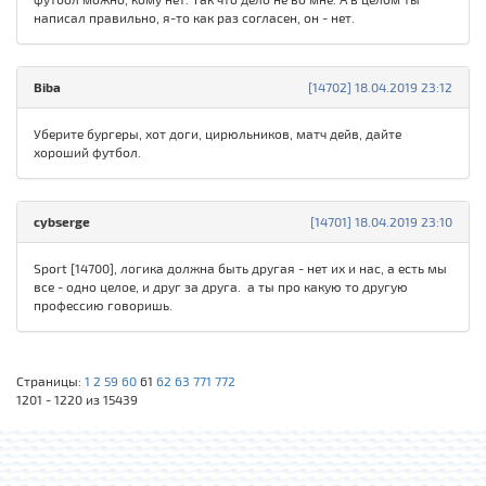
написал правильно, я-то как раз согласен, он - нет.
Biba
[14702] 18.04.2019 23:12
Уберите бургеры, хот доги, цирюльников, матч дейв, дайте
хороший футбол.
cybserge
[14701] 18.04.2019 23:10
Sport [14700], логика должна быть другая - нет их и нас, а есть мы
все - одно целое, и друг за друга. а ты про какую то другую
профессию говоришь.
Страницы:
1
2
59
60
61
62
63
771
772
1201 - 1220 из 15439