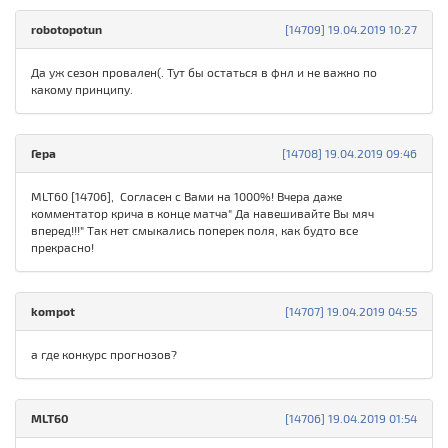
robotopotun
[14709] 19.04.2019 10:27
Да уж сезон провален(. Тут бы остаться в фнл и не важно по
какому принципу.
Гера
[14708] 19.04.2019 09:46
MLT60 [14706], Согласен с Вами на 1000%! Вчера даже
комментатор крича в конце матча" Да навешивайте Вы мяч
вперед!!!" Так нет смыкались поперек поля, как будто все
прекрасно!
kompot
[14707] 19.04.2019 04:55
а где конкурс прогнозов?
MLT60
[14706] 19.04.2019 01:54