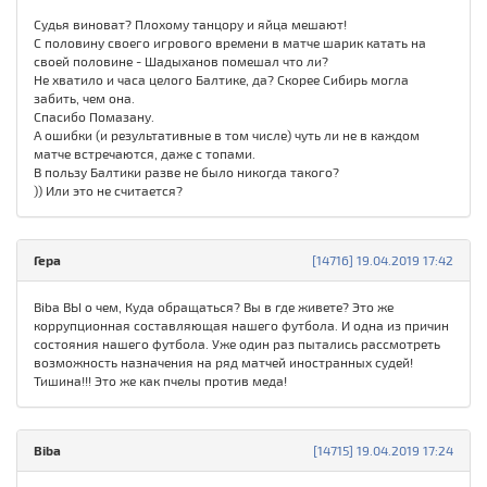
Судья виноват? Плохому танцору и яйца мешают!
С половину своего игрового времени в матче шарик катать на
своей половине - Шадыханов помешал что ли?
Не хватило и часа целого Балтике, да? Скорее Сибирь могла
забить, чем она.
Спасибо Помазану.
А ошибки (и результативные в том числе) чуть ли не в каждом
матче встречаются, даже с топами.
В пользу Балтики разве не было никогда такого?
)) Или это не считается?
Гера
[14716] 19.04.2019 17:42
Biba ВЫ о чем, Куда обращаться? Вы в где живете? Это же
коррупционная составляющая нашего футбола. И одна из причин
состояния нашего футбола. Уже один раз пытались рассмотреть
возможность назначения на ряд матчей иностранных судей!
Тишина!!! Это же как пчелы против меда!
Biba
[14715] 19.04.2019 17:24