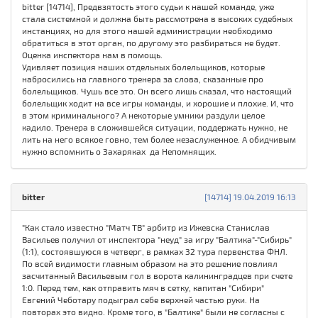
bitter [14714], Предвзятость этого судьи к нашей команде, уже
стала системной и должна быть рассмотрена в высоких судебных
инстанциях, но для этого нашей администрации необходимо
обратиться в этот орган, по другому это разбираться не будет.
Оценка инспектора нам в помощь.
Удивляет позиция наших отдельных болельщиков, которые
набросились на главного тренера за слова, сказанные про
болельщиков. Чушь все это. Он всего лишь сказал, что настоящий
болельщик ходит на все игры команды, и хорошие и плохие. И, что
в этом криминального? А некоторые умники раздули целое
кадило. Тренера в сложившейся ситуации, поддержать нужно, не
лить на него всякое говно, тем более незаслуженное. А обидчивым
нужно вспомнить о Захаряках да Непомнящих.
bitter
[14714] 19.04.2019 16:13
"Как стало известно "Матч ТВ" арбитр из Ижевска Станислав
Васильев получил от инспектора "неуд" за игру "Балтика"-"Сибирь"
(1:1), состоявшуюся в четверг, в рамках 32 тура первенства ФНЛ.
По всей видимости главным образом на это решение повлиял
засчитанный Васильевым гол в ворота калининградцев при счете
1:0. Перед тем, как отправить мяч в сетку, капитан "Сибири"
Евгений Чеботару подыграл себе верхней частью руки. На
повторах это видно. Кроме того, в "Балтике" были не согласны с