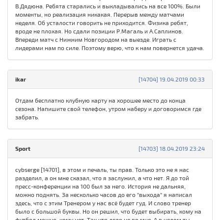
В.Дядюна. Ребята старались и выкладывались на все 100%. Были
моменты, но реализация никакая. Перерыв между матчами
неделя. Об усталости говорить не приходится. Физика ребят,
вроде не плохая. Но сдали позиции Р.Магаль и А.Саплинов.
Впереди матч с Нижним Новгородом на выезде. Играть с
лидерами нам по силе. Поэтому верю, что к нам повернется удача.
ikar
[14704] 19.04.2019 00:33
Отдам бесплатно клубную карту на хорошее место до конца
сезона. Напишите свой телефон, утром наберу и договоримся где
забрать.
Sport
[14703] 18.04.2019 23:24
cybserge [14701], в этом и печаль, ты прав. Только это не я нас
разделил, а он мне сказал, что я заслужил, а что нет. Я до той
пресс-конференции на 100 был за него. История не дальняя,
можно поднять. За несколько часов до его "выхода" я написал
здесь, что с этим Тренером у нас всё будет гуд. И слово тренер
было с большой буквы. Но он решил, что будет выбирать, кому на
футбол можно, кому нет. Так что дело не во мне. А в целом ты