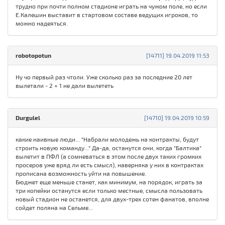
трудно при почти полном стадионе играть на чужом поле, но если
Е.Калешин выставит в стартовом составе ведущих игроков, то
можно надеяться.
robotopotun
[14711] 19.04.2019 11:53
Ну чо первый раз чтоли. Уже сколько раз за последние 20 лет
вылетали - 2 + 1 не дали вылететь
Durgulel
[14710] 19.04.2019 10:59
какие наивные люди... "Набрали молодежь на контракты, будут
строить новую команду..." Да-да, останутся они, когда "Балтика"
вылетит в ПФЛ (а сомневаться в этом после двух таких громких
просеров уже вряд ли есть смысл), наверняка у них в контрактах
прописана возможность уйти на повышение.
Бюджет еще меньше станет, как минимум, на порядок, играть за
три копейки останутся если только местные, смысла пользовать
новый стадион не останется, для двух-трех сотен фанатов, вполне
сойдет поляна на Сельме...