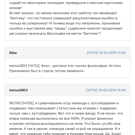
судьей по некоторым эпизодам, приведшим к желтым карточкам
хозяев".
Встает вопрос, по каким причинам этот арбитр так ненавидит
"Балтику", что постоянно совершает результативные ошибки в
пользу ее соперников? И почему видя эту неприязнь, признавая
ошибки и выставляя ему "неуды", судейский комитет продолжает
регулярно назначать Васильева на матчи "Балтики"?
Biba
[14713] 19.04.2019 15:54
kama2803 [14712], блин , достала эта гнилая философия. Кстати
Причиненко был в старте, потом заменили.
kama2803
[14712] 19.04.2019 14:44
MLT60 [14706], я сравниванию игру команды с аутсайдерами и
лидерами. Как показывает статистика мы играем с лидерами
лучше, чем с аутсайдерами. Вот что я имею ввиду. Я не писал, что
вчера команда выложилась на все 100%. Я указал фамилии
игроков, которые выкладывались на поле. Это было сугубо мое
мнение. А так в целом, команда своей игрой не порадовала. И я
верю, что команда себя покажет в Нижнем Новгороде. Да, будет