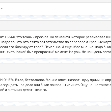
?"
ят. Ничья, это точный прогноз. Но пенальти, которое реализовал Ши
надоело. Это, что взято обязательство по переборам красных карто
 если его блокируют трое? Печально. И еще. Мое мнение, надо был
ять счет. Какой был прекрасный момент. Но увы. Не наш день сего
НИ О ЧЕМ. Вяло, бестолково. Можно опять назвать кучу причин и оп
рассуждать - за дело они были показаны или нет. Ощущение такое, ч
ой и в стыках делать нечего.