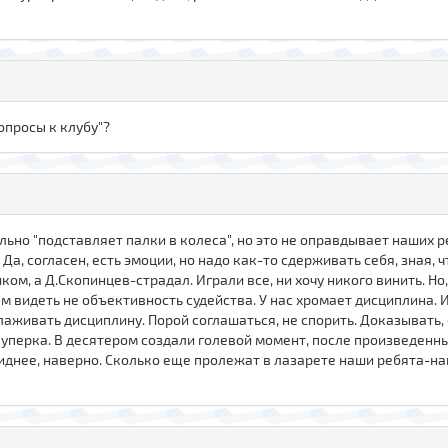
опросы к клубу"?
ьно "подставляет палки в колеса", но это не оправдывает наших р
. Да, согласен, есть эмоции, но надо как-то сдерживать себя, зная
иком, а Д.Скопинцев-страдал. Играли все, ни хочу никого винить. Но
м видеть не объективность судейства. У нас хромает дисциплина. И, 
аживать дисциплину. Порой соглашаться, не спорить. Доказывать, 
Чуперка. В десятером создали голевой момент, после произведенных
и ему виднее, наверно. Сколько еще пролежат в лазарете наши ребята