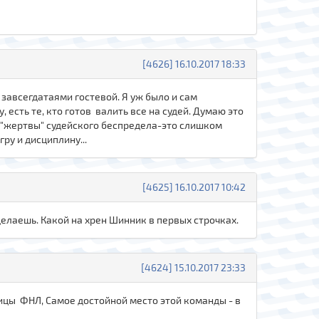
[4626] 16.10.2017 18:33
 завсегдатаями гостевой. Я уж было и сам
 есть те, кто готов валить все на судей. Думаю это
ки "жертвы" судейского беспредела-это слишком
гру и дисциплину...
[4625] 16.10.2017 10:42
делаешь. Какой на хрен Шинник в первых строчках.
[4624] 15.10.2017 23:33
лицы ФНЛ, Самое достойной место этой команды - в