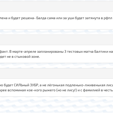
ена и будет решена- Балда сама или за уши будет затянута в рфпл 
факт. В марте-апреле запланированы 3 тестовых матча Балтики на 
дет не в стыковой зоне.
о будет СИЛЬный ЗУБР, а не лёгонькая подленько-лживенькая лиса 
корее вспоминая кое-кого рыжего (но не лису!) и с фамилией в честь зу