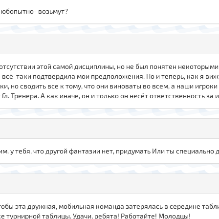
любопытно- возьмут?
 отсутствии этой самой дисциплины, но не был понятен некоторыми
 всё-таки подтвердила мои предположения. Но и теперь, как я вижу,
ки, но сводить все к тому, что они виноваты во всем, а наши игро
Гл. Тренера. А как иначе, он и только он несёт ответственность за и
м. у тебя, что другой фантазии нет, придумать Или ты специально 
чтобы эта дружная, мобильная команда затерялась в середине таб
рке турнирной таблицы. Удачи, ребята! Работайте! Молодцы!