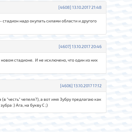
[4608] 13.10.2017 21:48
- стадион надо окупать силами области и другого
[4607] 13.10.2017 20:46
новом стадионе. И не исключено, что один из них
[4606] 13.10.2017 17:12
(в "честь" чепеля?), а вот имя Зубру предлагаю как
бра :) Ага, на букву С ;)