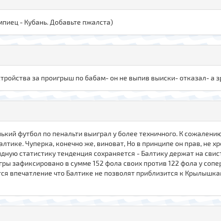
импиец - Кубань. Добавьте пжалста)
стройства за проигрыш по бабам- он не выпив выиски- отказал- а з
ький футбол по пенальти выиграл у более техничного. К сожалению
лтике. Чуперка, конечно же, виноват, Но в принципе он прав, не х
дную статистику тенденция сохраняется - Балтику держат на свист
игры зафиксировано в сумме 152 фола своих против 122 фола у сопе
тся впечатление что Балтике не позволят приблизится к Крылышкам