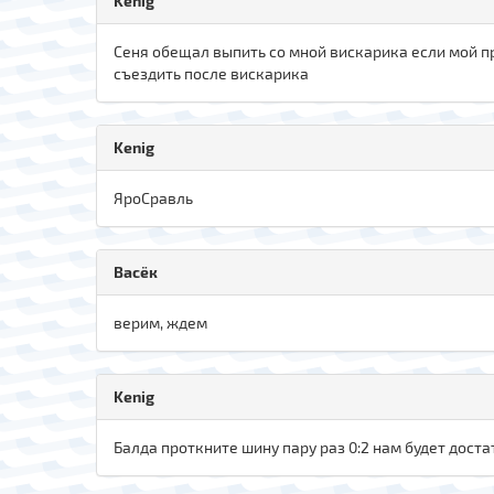
Kenig
Сеня обещал выпить со мной вискарика если мой пр
съездить после вискарика
Kenig
ЯроСравль
Васёк
верим, ждем
Kenig
Балда проткните шину пару раз 0:2 нам будет доста