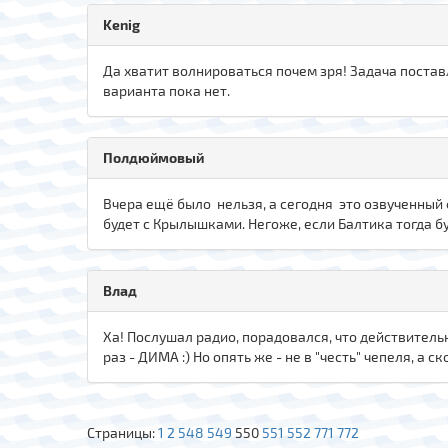
Kenig
Да хватит волнироваться почем зря! Задача поставл
варианта пока нет.
Полдюймовый
Вчера ещё было нельзя, а сегодня это озвученный 
будет с Крылышками. Негоже, если Балтика тогда бу
Влад
Ха! Послушал радио, порадовался, что действительн
раз - ДИМА :) Но опять же - не в "честь" чепеля, а с
Страницы:
1
2
548
549
550
551
552
771
772