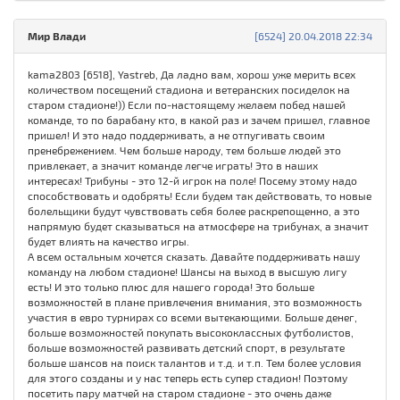
Мир Влади
[6524] 20.04.2018 22:34
kama2803 [6518], Yastreb, Да ладно вам, хорош уже мерить всех
количеством посещений стадиона и ветеранских посиделок на
старом стадионе!)) Если по-настоящему желаем побед нашей
команде, то по барабану кто, в какой раз и зачем пришел, главное
пришел! И это надо поддерживать, а не отпугивать своим
пренебрежением. Чем больше народу, тем больше людей это
привлекает, а значит команде легче играть! Это в наших
интересах! Трибуны - это 12-й игрок на поле! Посему этому надо
способствовать и одобрять! Если будем так действовать, то новые
болельщики будут чувствовать себя более раскрепощенно, а это
напрямую будет сказываться на атмосфере на трибунах, а значит
будет влиять на качество игры.
А всем остальным хочется сказать. Давайте поддерживать нашу
команду на любом стадионе! Шансы на выход в высшую лигу
есть! И это только плюс для нашего города! Это больше
возможностей в плане привлечения внимания, это возможность
участия в евро турнирах со всеми вытекающими. Больше денег,
больше возможностей покупать высококлассных футболистов,
больше возможностей развивать детский спорт, в результате
больше шансов на поиск талантов и т.д. и т.п. Тем более условия
для этого созданы и у нас теперь есть супер стадион! Поэтому
посетить пару матчей на старом стадионе - это очень даже