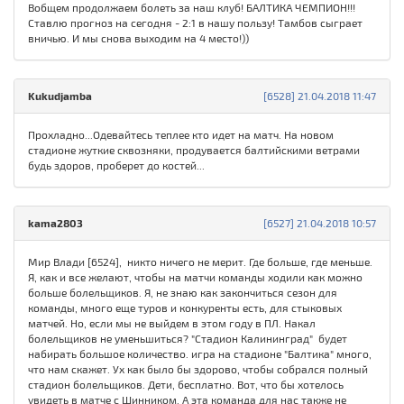
Вобщем продолжаем болеть за наш клуб! БАЛТИКА ЧЕМПИОН!!!
Ставлю прогноз на сегодня - 2:1 в нашу пользу! Тамбов сыграет
вничью. И мы снова выходим на 4 место!))
Kukudjamba
[6528] 21.04.2018 11:47
Прохладно...Одевайтесь теплее кто идет на матч. На новом
стадионе жуткие сквозняки, продувается балтийскими ветрами
будь здоров, проберет до костей...
kama2803
[6527] 21.04.2018 10:57
Мир Влади [6524], никто ничего не мерит. Где больше, где меньше.
Я, как и все желают, чтобы на матчи команды ходили как можно
больше болельщиков. Я, не знаю как закончиться сезон для
команды, много еще туров и конкуренты есть, для стыковых
матчей. Но, если мы не выйдем в этом году в ПЛ. Накал
болельщиков не уменьшиться? "Стадион Калининград" будет
набирать большое количество. игра на стадионе "Балтика" много,
что нам скажет. Ух как было бы здорово, чтобы собрался полный
стадион болельщиков. Дети, бесплатно. Вот, что бы хотелось
увидеть в матче с Шинником. А эта команда для нас также не