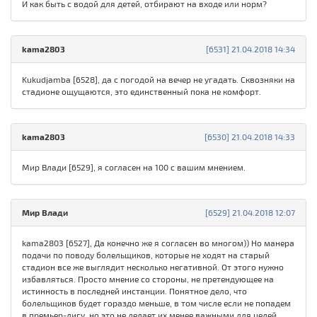
И как быть с водой для детей, отбирают на входе или норм?
kama2803
[6531] 21.04.2018 14:34
Kukudjamba [6528], да с погодой на вечер не угадать. Сквозняки на
стадионе ощущаются, это единственный пока не комфорт.
kama2803
[6530] 21.04.2018 14:33
Мир Влади [6529], я согласен на 100 с вашим мнением.
Мир Влади
[6529] 21.04.2018 12:07
kama2803 [6527], Да конечно же я согласен во многом)) Но манера
подачи по поводу болельщиков, которые не ходят на старый
стадион все же выглядит несколько негативной. От этого нужно
избавляться. Просто мнение со стороны, не претендующее на
истинность в последней инстанции. Понятное дело, что
болельщиков будет гораздо меньше, в том числе если не попадем
в премьер-лигу, но это не делает их менее важными для целей