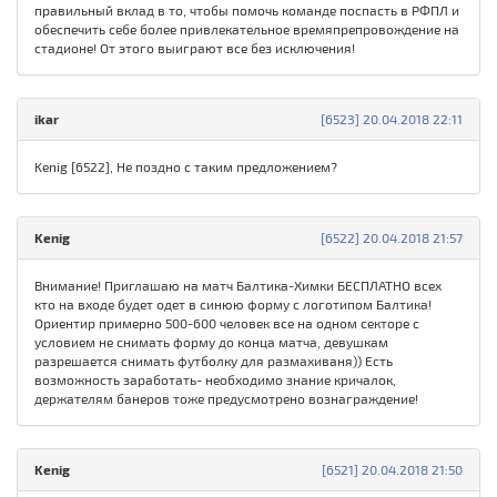
правильный вклад в то, чтобы помочь команде поспасть в РФПЛ и
обеспечить себе более привлекательное времяпрепровождение на
стадионе! От этого выиграют все без исключения!
ikar
[6523] 20.04.2018 22:11
Kenig [6522], Не поздно с таким предложением?
Kenig
[6522] 20.04.2018 21:57
Внимание! Приглашаю на матч Балтика-Химки БЕСПЛАТНО всех
кто на входе будет одет в синюю форму с логотипом Балтика!
Ориентир примерно 500-600 человек все на одном секторе с
условием не снимать форму до конца матча, девушкам
разрешается снимать футболку для размахиваня)) Есть
возможность заработать- необходимо знание кричалок,
держателям банеров тоже предусмотрено вознаграждение!
Kenig
[6521] 20.04.2018 21:50