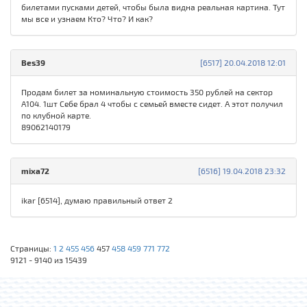
билетами пусками детей, чтобы была видна реальная картина. Тут
мы все и узнаем Кто? Что? И как?
Bes39
[6517] 20.04.2018 12:01
Продам билет за номинальную стоимость 350 рублей на сектор
А104. 1шт Себе брал 4 чтобы с семьей вместе сидет. А этот получил
по клубной карте.
89062140179
mixa72
[6516] 19.04.2018 23:32
ikar [6514], думаю правильный ответ 2
Страницы:
1
2
455
456
457
458
459
771
772
9121 - 9140 из 15439