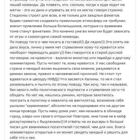
нашей команды. Да плевать, кто, сколько, когда и куда ходит на
матчи - это их дело и упрекать за это их мягко говоря странно.
Стадионы строят для всех, а не только для заядлых фанатов.
Будем грамотно создавать правильную атмосферу на трибунах,
значит привлечем больше болельщиков, которые со временем
тоже станут фанатами. Это конечно уже во многом будет зависеть
от игры и самоотдачи самой команды.
По поводу того о чем писать в гостевой)) Да ладно!)) Это опять же
дело вкуса, лично у меня нет стремления кому-то нравится или
наоборот переходить дорогу)) Как говорится в старой русской
поговорке, не нравится - выключи монитор или перейди к другому
комментарию. Пусть читают те, кому нравится. У нас свободная
страна и каждый волен выражать свое мнение, разумеется в
рамках закона, правил и человеческий приличий. Не стоит тут
вдаваться в цензуру НКВД)) Что касается Калины, то не я стал
размазывать и пылить по этому поводу. Как хочу, так и называю,
без какого либо политического подтекста и стремления кого-то
обидеть. Но нет же, нашлись умники, которым захотелось
поиграть в политику и навалить на вентилятор, возомнив себя
ушлыми "кореняками", абсолютно не подозревая кто на другом
конце провода. Пусть жену дома учат, как называть в обиходе
город, озеро или своего отпрыска! Повторю, мне тоже не в кайф
дискутировать с быдланами)) И ответы на их высеры я больше
писал для вменяемых посетителей гостевой, чем для них, благо
комментарии открытые и их может увидеть каждый и решить для
себя что и как.