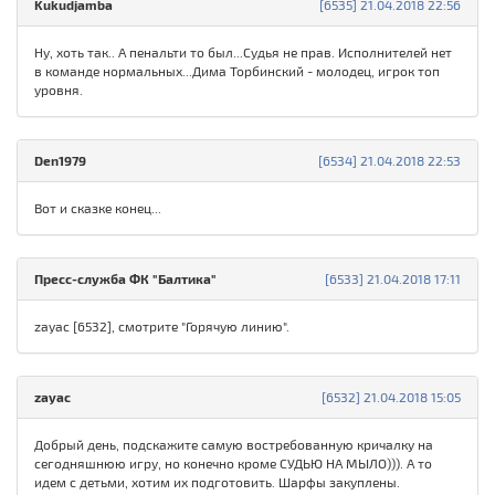
Kukudjamba
[6535] 21.04.2018 22:56
Ну, хоть так.. А пенальти то был...Судья не прав. Исполнителей нет
в команде нормальных...Дима Торбинский - молодец, игрок топ
уровня.
Den1979
[6534] 21.04.2018 22:53
Вот и сказке конец...
Пресс-служба ФК "Балтика"
[6533] 21.04.2018 17:11
zayac [6532], смотрите "Горячую линию".
zayac
[6532] 21.04.2018 15:05
Добрый день, подскажите самую востребованную кричалку на
сегодняшнюю игру, но конечно кроме СУДЬЮ НА МЫЛО))). А то
идем с детьми, хотим их подготовить. Шарфы закуплены.