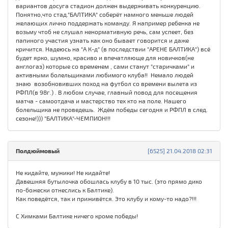
вариантов досуга стадион должен выдерживать конкуренцию.
Понятно,что стад."БАЛТИКА" соберёт намного меньше людей
желающих лично поддержать команду. Я например ребенка не
возьму чтоб не слушал ненормативную речь, сам успеет, без
папиного участия узнать как оно бывает говорится и даже
кричится. Надеюсь на "А К-д" (в последствии "АРЕНЕ БАЛТИКА") всё
будет ярко, шумно, красиво и впечатляюще для новичков(не
англогаз) которые со временем , сами станут "старичками" и
активными болельщиками любимого клуба!! Немало людей
знаю возобновивших поход на футбол со времени вылета из
РФПЛ(в 98г.) . В любом случае, главный повод для посещения
матча - самоотдача и мастерство тех кто на поле. Нашего
болельщика не проведешь. Ждём победы сегодня и РФПЛ в след.
сезоне!))) "БАЛТИКА"-ЧЕМПИОН!!!
Полдюймовый
[6525] 21.04.2018 02:31
Не кидайте, мужики! Не кидайте!
Давешняя бутылочка обошлась клубу в 10 тыс. (это прямо дико
по-божески отнеслись к Балтике).
Как поведётся, так и приживётся. Это клубу и кому-то надо?!!!
С Химками Балтике ничего кроме победы!