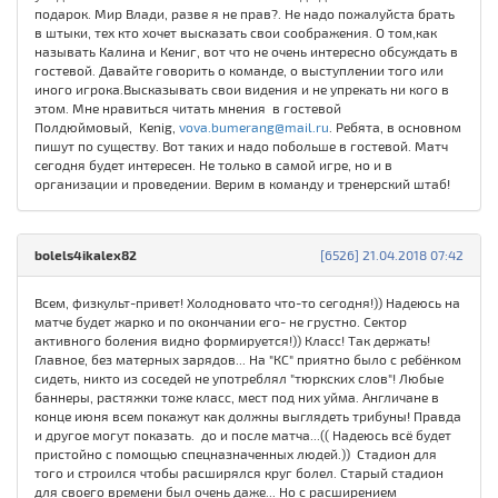
подарок. Мир Влади, разве я не прав?. Не надо пожалуйста брать
в штыки, тех кто хочет высказать свои соображения. О том,как
называть Калина и Кениг, вот что не очень интересно обсуждать в
гостевой. Давайте говорить о команде, о выступлении того или
иного игрока.Высказывать свои видения и не упрекать ни кого в
этом. Мне нравиться читать мнения в гостевой
Полдюймовый, Kenig,
vova.bumerang@mail.ru
. Ребята, в основном
пишут по существу. Вот таких и надо побольше в гостевой. Матч
сегодня будет интересен. Не только в самой игре, но и в
организации и проведении. Верим в команду и тренерский штаб!
bolels4ikalex82
[6526] 21.04.2018 07:42
Всем, физкульт-привет! Холодновато что-то сегодня!)) Надеюсь на
матче будет жарко и по окончании его- не грустно. Сектор
активного боления видно формируется!)) Класс! Так держать!
Главное, без матерных зарядов... На "КС" приятно было с ребёнком
сидеть, никто из соседей не употреблял "тюркских слов"! Любые
баннеры, растяжки тоже класс, мест под них уйма. Англичане в
конце июня всем покажут как должны выглядеть трибуны! Правда
и другое могут показать. до и после матча...(( Надеюсь всё будет
пристойно с помощью спецназначенных людей.)) Стадион для
того и строился чтобы расширялся круг болел. Старый стадион
для своего времени был очень даже... Но с расширением