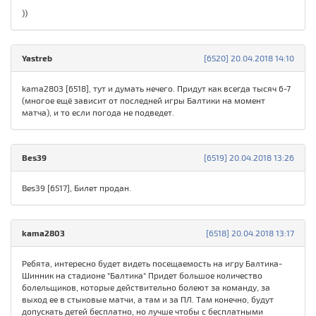
))
Yastreb
[6520] 20.04.2018 14:10
kama2803 [6518], тут и думать нечего. Придут как всегда тысяч 6-7
(многое ещё зависит от последней игры Балтики на момент
матча), и то если погода не подведет.
Bes39
[6519] 20.04.2018 13:26
Bes39 [6517], Билет продан.
kama2803
[6518] 20.04.2018 13:17
Ребята, интересно будет видеть посещаемость на игру Балтика-
Шинник на стадионе "Балтика" Придет большое количество
болельщиков, которые действительно болеют за команду, за
выход ее в стыковые матчи, а там и за ПЛ. Там конечно, будут
допускать детей бесплатно, но лучше чтобы с бесплатными