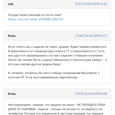
yojj
[7127] 24.05.2018 15:22
Откуда такая разница в статистике?
https://vk.com/wall-31556867_852310
Влад
[7126] 24.05.2018 15:17
Хотя, опять же, и задача на сезон, думаю, будет корректироваться.
В зависимости от кандидатуры нового ГТ, в зависимости от того,
как удастся сформировать состав старыми и новыми игроками.
Опять же, может быть и давно обещанного генспонсора найдут... а
это уже совсем другие задачи будут.
И, конечно, хотелось бы кого-нибудь посерьёзнее Василенко. С
опытом ПЛ. И на долговременную перспективу.
Влад
[7125] 24.05.2018 15:08
Настораживает, правда, что задача на сезон - НЕ ПОПАДАТЬ ПОКА
ДАЖЕ В СТЫКОВЫЕ. Задача - только пятое место, не первое и не
четвёртое. Потому что сказанное в частном порядке "ну, хорошо