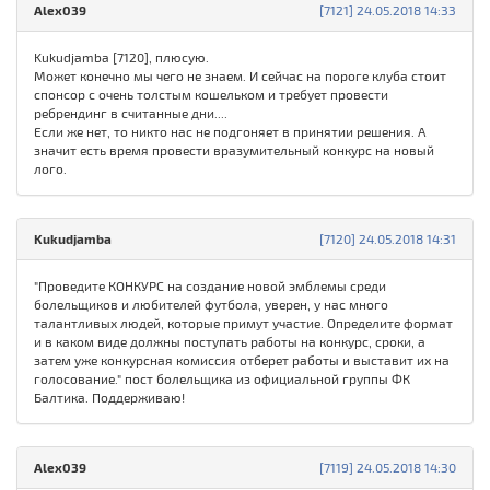
Alex039
[7121] 24.05.2018 14:33
Kukudjamba [7120], плюсую.
Может конечно мы чего не знаем. И сейчас на пороге клуба стоит
спонсор с очень толстым кошельком и требует провести
ребрендинг в считанные дни....
Если же нет, то никто нас не подгоняет в принятии решения. А
значит есть время провести вразумительный конкурс на новый
лого.
Kukudjamba
[7120] 24.05.2018 14:31
"Проведите КОНКУРС на создание новой эмблемы среди
болельщиков и любителей футбола, уверен, у нас много
талантливых людей, которые примут участие. Определите формат
и в каком виде должны поступать работы на конкурс, сроки, а
затем уже конкурсная комиссия отберет работы и выставит их на
голосование." пост болельщика из официальной группы ФК
Балтика. Поддерживаю!
Alex039
[7119] 24.05.2018 14:30