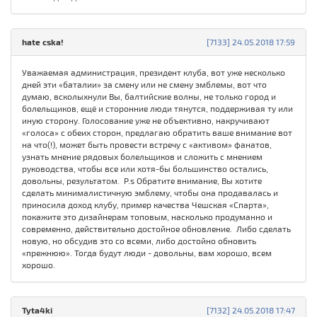
hate cska!
[7133] 24.05.2018 17:59
Уважаемая администрация, президент клуба, вот уже несколько
дней эти «баталии» за смену или не смену эмблемы, вот что
думаю, всколыхнули Вы, балтийские волны, не только город и
болельщиков, ещё и сторонние люди тянутся, поддерживая ту или
иную сторону. Голосование уже не объективно, накручивают
«голоса» с обеих сторон, предлагаю обратить ваше внимание вот
на что(!), может быть провести встречу с «активом» фанатов,
узнать мнение рядовых болельщиков и сложить с мнением
руководства, чтобы все или хотя-бы большинство остались,
довольны, результатом. P.s Обратите внимание, Вы хотите
сделать минималистичную эмблему, чтобы она продавалась и
приносила доход клубу, пример качества Чешская «Спарта»,
покажите это дизайнерам топовым, насколько продуманно и
современно, действительно достойное обновление. Либо сделать
новую, но обсудив это со всеми, либо достойно обновить
«прежнюю». Тогда будут люди - довольны, вам хорошо, всем
хорошо.
Tyta4ki
[7132] 24.05.2018 17:47