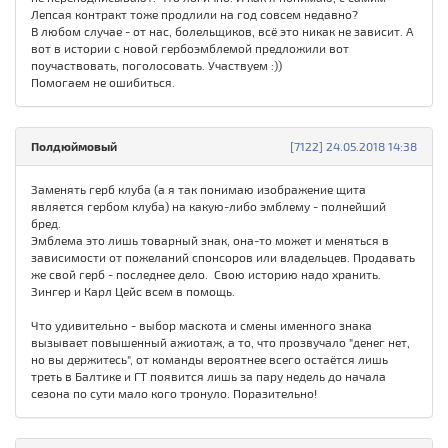
Лепсая контракт тоже продлили на год совсем недавно?
В любом случае - от нас, болельщиков, всё это никак не зависит. А
вот в истории с новой гербоэмблемой предложили вот
поучаствовать, поголосовать. Участвуем :))
Помогаем не ошибиться.
Полдюймовый
[7122] 24.05.2018 14:38
Заменять герб клуба (а я так понимаю изображение щита
является гербом клуба) на какую-либо эмблему - полнейший
бред.
Эмблема это лишь товарный знак, она-то может и меняться в
зависимости от пожеланий спонсоров или владельцев. Продавать
же свой герб - последнее дело. Свою историю надо хранить.
Зингер и Карл Цейс всем в помощь.
Что удивительно - выбор маскота и смены именного знака
вызывает повышенный ажиотаж, а то, что прозвучало "денег нет,
но вы держитесь", от команды вероятнее всего остаётся лишь
треть в Балтике и ГТ появится лишь за пару недель до начала
сезона по сути мало кого тронуло. Поразительно!