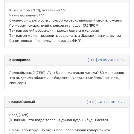
Kukudjamba [7131], остальные???
Какие остальные???
Сказано лишь,что есть спонсор не раскрывающий свои вложения
По моему генеральный спонсор это будет ГАЗПРОМ
Так как резкий ребрендинг, может быть его условие
Так как он может позволить содержать и Шальке и зенит,так чем
бы не вложить "копеечку" в команду ФНЛ?
Kukudjamba
[7131] 24.05.2018 17:32
Полдюймовый [7130], АУ=) Вы внимательно читали? 80 миллионов
это выделила область из бюджета! А остальные большая часть,
спонсоры.
Полдюймовый
[7130] 24.05.2018 16:23
Влад [7126],
)) Паника - это когда толпа не думая куда-нибудь несётся.
По ген-спонсору. По весне прошлого сезона говорили что