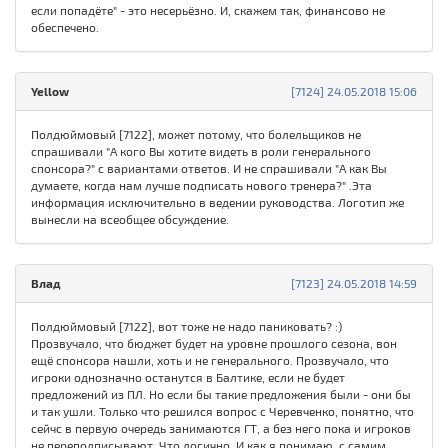
если попадёте" - это несерьёзно. И, скажем так, финансово не
обеспечено.
Yellow
[7124] 24.05.2018 15:06
Полдюймовый [7122], может потому, что болельщиков не
спрашивали "А кого Вы хотите видеть в роли генерального
спонсора?" с вариантами ответов. И не спрашивали "А как Вы
думаете, когда нам лучше подписать нового тренера?" .Эта
информация исключительно в ведении руководства. Логотип же
вынесли на всеобщее обсуждение.
Влад
[7123] 24.05.2018 14:59
Полдюймовый [7122], вот тоже не надо паниковать? :)
Прозвучало, что бюджет будет на уровне прошлого сезона, вон
ещё спонсора нашли, хоть и не генерального. Прозвучало, что
игроки однозначно останутся в Балтике, если не будет
предложений из ПЛ. Но если бы такие предложения были - они бы
и так ушли. Только что решился вопрос с Черевченко, понятно, что
сейчс в первую очередь занимаются ГТ, а без него пока и игроков
не переподписывают. Что логично. И как я понимаю, с самим