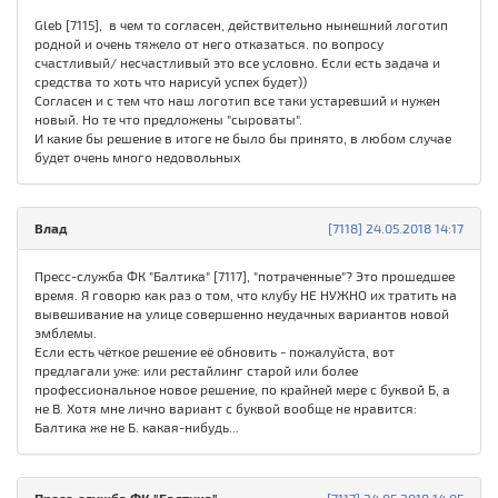
Gleb [7115], в чем то согласен, действительно нынешний логотип
родной и очень тяжело от него отказаться. по вопросу
счастливый/ несчастливый это все условно. Если есть задача и
средства то хоть что нарисуй успех будет))
Согласен и с тем что наш логотип все таки устаревший и нужен
новый. Но те что предложены "сыроваты".
И какие бы решение в итоге не было бы принято, в любом случае
будет очень много недовольных
Влад
[7118] 24.05.2018 14:17
Пресс-служба ФК "Балтика" [7117], "потраченные"? Это прошедшее
время. Я говорю как раз о том, что клубу НЕ НУЖНО их тратить на
вывешивание на улице совершенно неудачных вариантов новой
эмблемы.
Если есть чёткое решение её обновить - пожалуйста, вот
предлагали уже: или рестайлинг старой или более
профессиональное новое решение, по крайней мере с буквой Б, а
не В. Хотя мне лично вариант с буквой вообще не нравится:
Балтика же не Б. какая-нибудь...