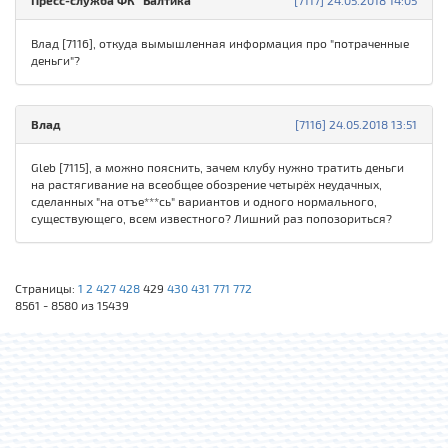
Пресс-служба ФК "Балтика"
[7117] 24.05.2018 14:05
Влад [7116], откуда вымышленная информация про "потраченные
деньги"?
Влад
[7116] 24.05.2018 13:51
Gleb [7115], а можно пояснить, зачем клубу нужно тратить деньги
на растягивание на всеобщее обозрение четырёх неудачных,
сделанных "на отъе***сь" вариантов и одного нормального,
существующего, всем известного? Лишний раз попозориться?
Страницы:
1
2
427
428
429
430
431
771
772
8561 - 8580 из 15439