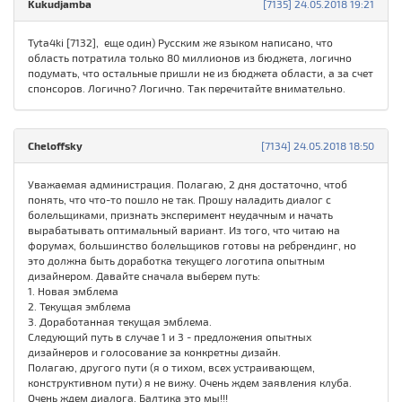
Kukudjamba
[7135] 24.05.2018 19:21
Tyta4ki [7132], еще один) Русским же языком написано, что
область потратила только 80 миллионов из бюджета, логично
подумать, что остальные пришли не из бюджета области, а за счет
спонсоров. Логично? Логично. Так перечитайте внимательно.
Cheloffsky
[7134] 24.05.2018 18:50
Уважаемая администрация. Полагаю, 2 дня достаточно, чтоб
понять, что что-то пошло не так. Прошу наладить диалог с
болельщиками, признать эксперимент неудачным и начать
вырабатывать оптимальный вариант. Из того, что читаю на
форумах, большинство болельщиков готовы на ребрендинг, но
это должна быть доработка текущего логотипа опытным
дизайнером. Давайте сначала выберем путь:
1. Новая эмблема
2. Текущая эмблема
3. Доработанная текущая эмблема.
Следующий путь в случае 1 и 3 - предложения опытных
дизайнеров и голосование за конкретны дизайн.
Полагаю, другого пути (я о тихом, всех устраивающем,
конструктивном пути) я не вижу. Очень ждем заявления клуба.
Очень ждем диалога. Балтика это мы!!!