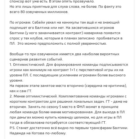
спонсор вот уже есть. В этом опять прозвучало.
Но это лишь приятные для слуха слова, не более. По факту это
всего 80 озвученных миллионов.
По игрокам. Себайи уехал на каникулы так ещё и не знающий
подпишет его Балтика или нет. На засветившихся игроков
Балтики (у кого заканчивается контракт) наверняка появится
спрос у тех клубов, которым в планах записано пробиваться в
ПЛ. Это можно предположить с полной уверенностью.
Вообще-то при озвученном имеется два наиболее вероятных
сценариев развития событий.
1. Оптимистический. Для формирования команды подписываются
игроки как минимум на контракт 1+1 с перспективой игры их на
уровне ПЛ. С последующим усилением игроками более высокого
уровня.
На первом этапе занятое место вторично (середина не критична),
как и сам ГТ.
2. Менее оптимистический. Комплектование команды игроками с
коротким контрактом для решения локальных задач. ГТ - даже не
вторичен. Занять по сезону 5 место в ФНЛ может в принципе
любая команда более-менее мотивированная. Для выхода в ПЛ
при деньгах можно купить команду целиком, но для игры в ПЛ
тогда в обязаловке потребуется соответствующий ГТ.
P.S. Станет достаточно всё видно по первым трансферам Балтики.
Надежда на Котова по-любому.