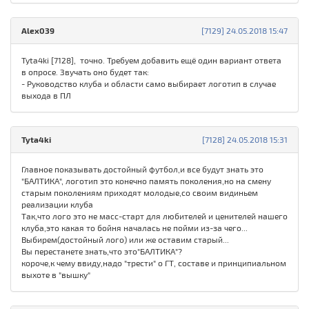
Alex039
[7129] 24.05.2018 15:47
Tyta4ki [7128], точно. Требуем добавить ещё один вариант ответа
в опросе. Звучать оно будет так:
- Руководство клуба и области само выбирает логотип в случае
выхода в ПЛ
Tyta4ki
[7128] 24.05.2018 15:31
Главное показывать достойный футбол,и все будут знать это
"БАЛТИКА", логотип это конечно память поколения,но на смену
старым поколениям приходят молодые,со своим видиньем
реализации клуба
Так,что лого это не масс-старт для любителей и ценителей нашего
клуба,это какая то бойня началась не пойми из-за чего...
Выбирем(достойный лого) или же оставим старый...
Вы перестанете знать,что это"БАЛТИКА"?
короче,к чему ввиду,надо "трести" о ГТ, составе и принципиальном
выхоте в "вышку"