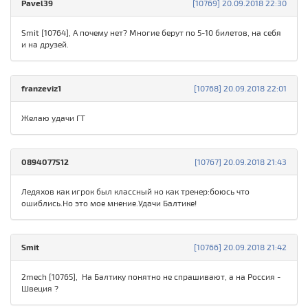
Pavel39
[10769] 20.09.2018 22:30
Smit [10764], А почему нет? Многие берут по 5-10 билетов, на себя
и на друзей.
franzeviz1
[10768] 20.09.2018 22:01
Желаю удачи ГТ
0894077512
[10767] 20.09.2018 21:43
Ледяхов как игрок был классный но как тренер:боюсь что
ошиблись.Но это мое мнение.Удачи Балтике!
Smit
[10766] 20.09.2018 21:42
2mech [10765], На Балтику понятно не спрашивают, а на Россия -
Швеция ?