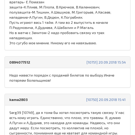
вратарь- Е.Помазан
защита-К.Плиев, М.Плопа, В.Крючков, В.Каленкович;
полузащита-М.Тишкин, А.Шешуков, М.Григорьев, А.Касаев;
нападение-А.Пугин, В.Дядюн, К.Погребняк.
Пусть играют весь 1 тайм. А там во 2 выпустить в начале
П.Радуновича, А.Дудиева, А.Шабалин и Р.Магаль.
Но в матче с Зенитом-2 надо пробовать связку из трех
нападающих.
Это сугубо мое мнение. Никому его не навязываю.
0894077512
[10751] 20.09.2018 15:54
Надо навести порядок с продажей билетов по выбору.Иначе
потеряем болельщиков!
kama2803
[10750] 20.09.2018 15:41
Serg39 [10749], да я тоже бы хотел посмотреть такую связку. У нас
есть кому играть. Единственно, что плохо, это травмы. Я, думаю
А.Пугин и А.Дудиев, это находка для команды. Надеюсь, что они
дадут жару. Если посмотреть, то коллектив не плохой, но
сыгранности, понимания еще не хватает для командной игры.