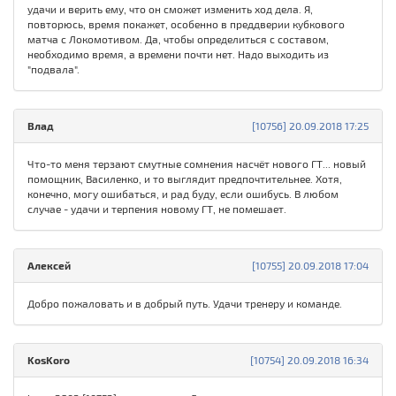
удачи и верить ему, что он сможет изменить ход дела. Я,
повторюсь, время покажет, особенно в преддверии кубкового
матча с Локомотивом. Да, чтобы определиться с составом,
необходимо время, а времени почти нет. Надо выходить из
"подвала".
Влад
[10756] 20.09.2018 17:25
Что-то меня терзают смутные сомнения насчёт нового ГТ... новый
помощник, Василенко, и то выглядит предпочтительнее. Хотя,
конечно, могу ошибаться, и рад буду, если ошибусь. В любом
случае - удачи и терпения новому ГТ, не помешает.
Алексей
[10755] 20.09.2018 17:04
Добро пожаловать и в добрый путь. Удачи тренеру и команде.
KosKoro
[10754] 20.09.2018 16:34