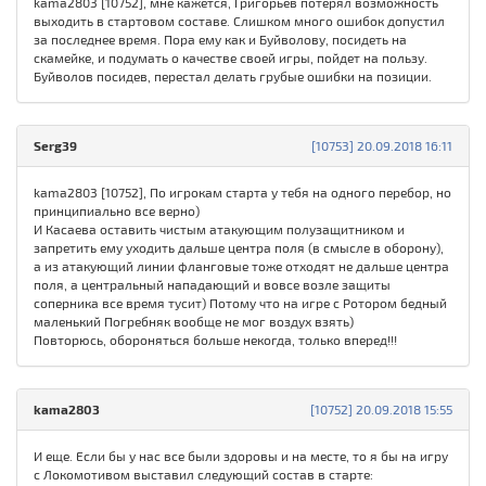
kama2803 [10752], мне кажется, Григорьев потерял возможность
выходить в стартовом составе. Слишком много ошибок допустил
за последнее время. Пора ему как и Буйволову, посидеть на
скамейке, и подумать о качестве своей игры, пойдет на пользу.
Буйволов посидев, перестал делать грубые ошибки на позиции.
Serg39
[10753] 20.09.2018 16:11
kama2803 [10752], По игрокам старта у тебя на одного перебор, но
принципиально все верно)
И Касаева оставить чистым атакующим полузащитником и
запретить ему уходить дальше центра поля (в смысле в оборону),
а из атакующий линии фланговые тоже отходят не дальше центра
поля, а центральный нападающий и вовсе возле защиты
соперника все время тусит) Потому что на игре с Ротором бедный
маленький Погребняк вообще не мог воздух взять)
Повторюсь, обороняться больше некогда, только вперед!!!
kama2803
[10752] 20.09.2018 15:55
И еще. Если бы у нас все были здоровы и на месте, то я бы на игру
с Локомотивом выставил следующий состав в старте: