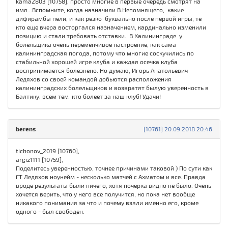
kama2803 [10758], просто многие в первые очередь смотрят на
имя...Вспомните, когда назначили В.Непомнящего, какие
дифирамбы пели, и как резко буквально после первой игры, те
кто еще вчера восторгался назначением, кардинально изменили
позицию и стали требовать отставки. В Калининграде у
болельщика очень переменчивое настроение, как сама
калининградская погода, потому что многие соскучились по
стабильной хорошей игре клуба и каждая осечка клуба
воспринимается болезнено. Но думаю, Игорь Анатольевич
Ледяхов со своей командой добьются расположения
калининградских болельщиков и возвратят былую уверенность в
Балтику, всем тем кто болеет за наш клуб! Удачи!
berens
[10761] 20.09.2018 20:46
tichonov_2019 [10760],
argiz1111 [10759],
Поделитесь уверенностью, точнее причинами таковой ) По сути как
ГТ Ледяхов ноунейм - несколько матчей с Ахматом и все. Правда
вроде результаты были ничего, хотя почерка видно не было. Очень
хочется верить, что у него все получится, но пока нет вообще
никакого понимания за что и почему взяли именно его, кроме
одного - был свободен.