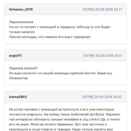
tichonov_2019
[10760] 20.09.2018 20:17
Ледяхоооооов
Уж он то попрет с командой в середину таблицу (и это будет
только начало)
Лепсая молодец, что именно его взял тренером!
argiz111
[10759] 20.09.2018 20:11
Ледяхов мужик!!!
Он еще сколотит из нашей команды крепкий костяк. Берегись
Локомотив
kama2803
[10758] 20.09.2018 20:02
Не успел человек с командой встретиться и его уже некоторые
пытаются очернить. Не пойму таких любителей футбола. Неужели
так интересно обливать грязью человека в соц сетях? Да, я лично
его не знаю. Многие хотели перемены. Вот она частично и
произошла в лице главного тренера. Надо только желать ему