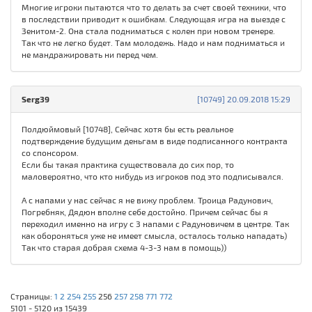
Многие игроки пытаются что то делать за счет своей техники, что
в последствии приводит к ошибкам. Следующая игра на выезде с
Зенитом-2. Она стала подниматься с колен при новом тренере.
Так что не легко будет. Там молодежь. Надо и нам подниматься и
не мандражировать ни перед чем.
Serg39
[10749] 20.09.2018 15:29
Полдюймовый [10748], Сейчас хотя бы есть реальное
подтверждение будущим деньгам в виде подписанного контракта
со спонсором.
Если бы такая практика существовала до сих пор, то
маловероятно, что кто нибудь из игроков под это подписывался.
А с напами у нас сейчас я не вижу проблем. Троица Радунович,
Погребняк, Дядюн вполне себе достойно. Причем сейчас бы я
переходил именно на игру с 3 напами с Радуновичем в центре. Так
как обороняться уже не имеет смысла, осталось только нападать)
Так что старая добрая схема 4-3-3 нам в помощь))
Страницы:
1
2
254
255
256
257
258
771
772
5101 - 5120 из 15439