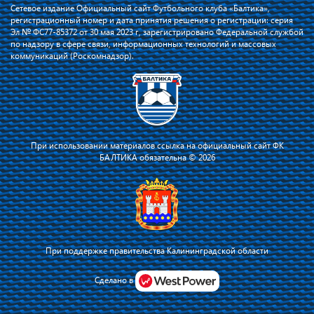
Сетевое издание Официальный сайт Футбольного клуба «Балтика»,
регистрационный номер и дата принятия решения о регистрации: серия
Эл № ФС77-85372 от 30 мая 2023 г, зарегистрировано Федеральной службой
по надзору в сфере связи, информационных технологий и массовых
коммуникаций (Роскомнадзор).
При использовании материалов ссылка на официальный сайт ФК
БАЛТИКА обязательна © 2026
При поддержке правительства Калининградской области
Я соглашаюсь с тем, что владелец сайта использует файлы cookie для
повышения удобства работы на сайте и сервис Яндекс.Метрика. Оставаясь
Сделано в
на сайте, я соглашаюсь с
политикой их применения
.
Принять