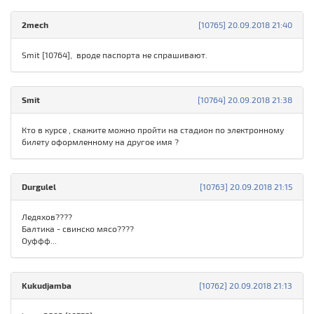
2mech
[10765] 20.09.2018 21:40
Smit [10764], вроде паспорта не спрашивают.
Smit
[10764] 20.09.2018 21:38
Кто в курсе , скажите можно пройти на стадион по электронному
билету оформленному на другое имя ?
Durgulel
[10763] 20.09.2018 21:15
Ледяхов????
Балтика - свинско мясо????
Оуффф...
Kukudjamba
[10762] 20.09.2018 21:13