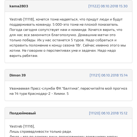
kama2803
[11122] 06.10.2018 15:30
Yastreb [11118], хочется тоже надеяться, что придут люди и будут
поддерживать команду. 5 000-это тоже не плохой показатель.
Погода сегодня сопутствует нам и команде. Хочется верить, что
для нас все закончится благополучно. Домашние матчи-это
только победы. Их у нас останется 5 туров. Надо собраться и
исправить положение к концу сезона 18г. Сейчас именно этого мы
хотим. Не говорим о перспективах уже и задачах. Надо надо
верить ребятам.
Dimon 39
[11121] 06.10.2018 15:14
Уважаемая Пресс-служба ФК "Балтика", пересчитайте мой прогноз
на 14 туре Краснодар-2 - Химки. 5
Полдюймовый
[11120] 06.10.2018 15:12
Yastreb [11116],
Лишь справедливости только ради.
Люля - это по одному лишь проигранному домашнему матчу.