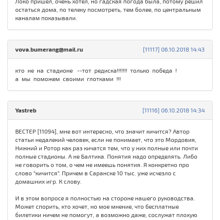
Локо пришел, очень хотел, но гадская погода была, потому решил
остаться дома, по телеку посмотреть, тем более, по центральным
каналам показывали.
vova.bumerang@mail.ru
[11117] 06.10.2018 14:43
кто не на стадионе --тот редиска!!!!!!! только победа !
а мы поможем своими глотками !!!
Yastreb
[11116] 06.10.2018 14:34
ВЕСТЕР [11094], мне вот интересно, что значит кичится? Автор
статьи недалекий человек, если не понимает, что это Мордовия,
Нижний и Ротор как раз кичатся тем, что у них полные или почти
полные стадионы. А не Балтика. Понятия надо определять. Либо
не говорить о том, о чем не имеешь понятия. Я конкретно про
слово "кичится". Причем в Саранске 10 тыс. уже исчезло с
домашних игр. К слову.
И в этом вопросе я полностью на стороне нашего руководства.
Может спорить, кто хочет, но мое мнение, что бесплатные
билетики ничем не помогут, а возможно даже, сослужат плохую