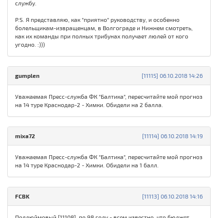
службу.
P.S. Я представляю, как "приятно" руководству, и особенно
болельщикам-извращенцам, в Волгограде и Нижнем смотреть,
как их команды при полных трибунах получает люлей от кого
угодно. :)))
gumplen
[11115] 06.10.2018 14:26
Уважаемая Пресс-служба ФК "Балтика", пересчитайте мой прогноз
на 14 туре Краснодар-2 - Химки. Обидели на 2 балла.
mixa72
[11114] 06.10.2018 14:19
Уважаемая Пресс-служба ФК "Балтика", пересчитайте мой прогноз
на 14 туре Краснодар-2 - Химки. Обидели на 1 балл.
FСBK
[11113] 06.10.2018 14:16
Полдюймовый [11108], по 98 году - всем известно, что бюджет