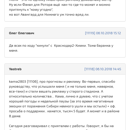
Ну если Факел для Ротора ещё как-то где-то может и можно
притянуть к "кому угодно",
но вот Авангард для Нижнего уж точно вряд ли.
Олег Олегович
[11119] 06.10.2018 15:12
Да всех по ходу "кинули" с Краснодар2-Химки. Тоже баранка у
меня.
Yastreb
[11118] 06.10.2018 14:45
kama2803 [11106], про прогнозы и рекламу. Во-первых, спасибо
руководству, что услышали меня ( и не только меня, наверное,
все-таки) и стали вешать рекламу у старого стадиона. А
относительно количества... Кама, лично я думаю, что с учетом
хорошей погоды и недельной паузы (за это время негативные
эмоции от поражения Сибири немного ушли и мы остыли) + оф.
просьба о поддержки.. кажется, тысяч 5 будет. А может и в районе
8 даже.
Сегодня разговаривал с приятелем с работы. Говорит, я бы на