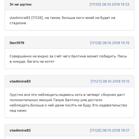
Эт не шутки
[11130] 06.10.2018 19:53
vladimira83 [11126], на такое, больше ноги моей не будет на
стадионе
Den1979
[11128] 06.10.2018 19:19
Совершенно не видно за счёт чего Балтика может победить. Пасы
в никуда, бегать не хотят
vladimira83
[11127] 06.10.2018 19:15
Грустно все это наблюдать,надеюсь хоть в четверг сборная даст
положительных эмоций.Такую Балтику уже достало
наблюдать.Больше о ней даже писАть не буду.Это издевательство
над нами.
vladimira83
[11126] 06.10.2018 18:57