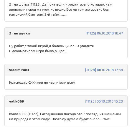
Эт не шутки [11125], Да,пока воли и характера ,о которых нам
заявляли перед матчем не видно.Все на том же уровне без
изменений.Смотрим 2-й тайм.........
Эт не шутки
[11125] 06.10.2018 18:47
Ну ребят,с такой игрой,и болельщиков не увидите
С локомотивом игра была,а щас...
vladimira83
[11124] 06.10.2018 17:34
Краснодар-2-Химки не насчитали всем
valik069
[11123] 06.10.2018 16:20
kama2803 [11122], Сегодняшняя погода это-" последние шашлыки
на природе в этом году". Поэтому думаю будет около 3 тыс.