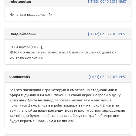
robotopotun
[11133] 06.10.2018 19:57
Ну чо там поддержали?)
Полдюймовый
[11132] 06.10.2018 19:57
Эт не шутки [11129],
))Моя-то не была это точно, а вот была ли Ваша - обуревают
сильные сомнения.
vladimira83
[11131] 06.10.2018 19:57
Все,это последняя игра,которую я смотрел на стадионе или в
эфире.И думаю я не один такой.Вы своей игрой насрали в душу
всем нам.Идите на завод работать,может там у вас лучше
получится.Зажрались вы ребятки,пора вам на покой,2 лига по
вам плачет.А за нашу команду пусть играет местная молодежь,не
так обидно будет и ребята опыта наберут,по крайней мере они
будут играть с желанием,а не пинать......