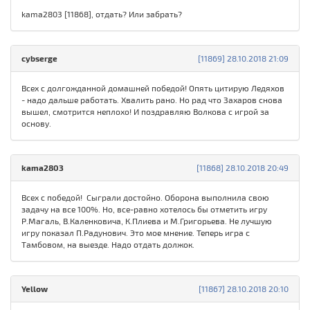
kama2803 [11868], отдать? Или забрать?
cybserge
[11869] 28.10.2018 21:09
Всех с долгожданной домашней победой! Опять цитирую Ледяхов
- надо дальше работать. Хвалить рано. Но рад что Захаров снова
вышел, смотрится неплохо! И поздравляю Волкова с игрой за
основу.
kama2803
[11868] 28.10.2018 20:49
Всех с победой! Сыграли достойно. Оборона выполнила свою
задачу на все 100%. Но, все-равно хотелось бы отметить игру
Р.Магаль, В.Каленковича, К.Плиева и М.Григорьева. Не лучшую
игру показал П.Радунович. Это мое мнение. Теперь игра с
Тамбовом, на выезде. Надо отдать должок.
Yellow
[11867] 28.10.2018 20:10