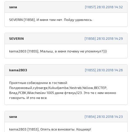
sana
[11857] 28.10.2018 14:32
SЕVERIN [11856], И меня там нет. Пойду удавлюсь.
SЕVERIN
[11856] 28.10.2018 14:29
kama2803 [11855], Малыш, а меня почему не упомянул?)))
kama2803
[11855] 28.10.2018 14:26
Приятные собеседники в гостевой
Полдюмовый,cybserge,Kukudjamba,Yastreb,Yellow,ВЕСТЕР,
Влад,FСBK,Wiacheslav 1005 даже фтвкуц123. Это те с кем можно
говорить. И это не все.
sana
[11854] 28.10.2018 14:23
kama2803 [11853], Опять все виноваты. Кощмар!