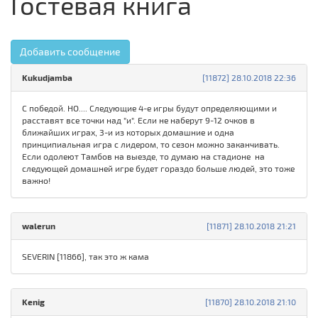
Гостевая книга
Добавить сообщение
Kukudjamba
[11872] 28.10.2018 22:36
С победой. НО.... Следующие 4-е игры будут определяющими и
расставят все точки над "и". Если не наберут 9-12 очков в
ближайших играх, 3-и из которых домашние и одна
принципиальная игра с лидером, то сезон можно заканчивать.
Если одолеют Тамбов на выезде, то думаю на стадионе на
следующей домашней игре будет гораздо больше людей, это тоже
важно!
walerun
[11871] 28.10.2018 21:21
SEVERIN [11866], так это ж кама
Kenig
[11870] 28.10.2018 21:10