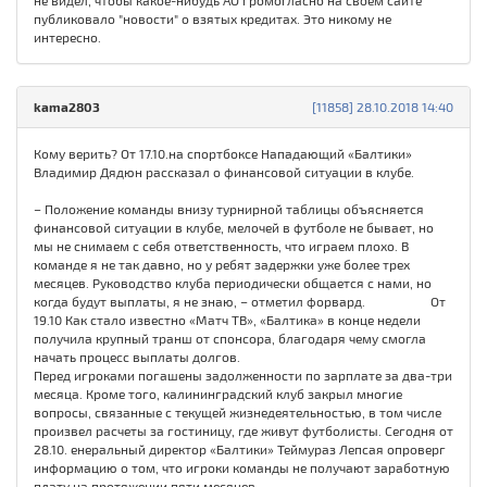
не видел, чтобы какое-нибудь АО громогласно на своем сайте
публиковало "новости" о взятых кредитах. Это никому не
интересно.
kama2803
[11858] 28.10.2018 14:40
Кому верить? От 17.10.на спортбоксе Нападающий «Балтики»
Владимир Дядюн рассказал о финансовой ситуации в клубе.
– Положение команды внизу турнирной таблицы объясняется
финансовой ситуации в клубе, мелочей в футболе не бывает, но
мы не снимаем с себя ответственность, что играем плохо. В
команде я не так давно, но у ребят задержки уже более трех
месяцев. Руководство клуба периодически общается с нами, но
когда будут выплаты, я не знаю, – отметил форвард. От
19.10 Как стало известно «Матч ТВ», «Балтика» в конце недели
получила крупный транш от спонсора, благодаря чему смогла
начать процесс выплаты долгов.
Перед игроками погашены задолженности по зарплате за два-три
месяца. Кроме того, калининградский клуб закрыл многие
вопросы, связанные с текущей жизнедеятельностью, в том числе
произвел расчеты за гостиницу, где живут футболисты. Сегодня от
28.10. енеральный директор «Балтики» Теймураз Лепсая опроверг
информацию о том, что игроки команды не получают заработную
плату на протяжении пяти месяцев.