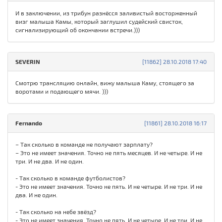
И в заключении, из трибун разнёсся заливистый восторженный
визг малыша Камы, который заглушил судейский свисток,
сигнализирующий об окончании встречи.)))
SЕVERIN
[11862] 28.10.2018 17:40
Смотрю трансляцию онлайн, вижу малыша Каму, стоящего за
воротами и подающего мячи. )))
Fernando
[11861] 28.10.2018 16:17
– Так сколько в команде не получают зарплату?
– Это не имеет значения. Точно не пять месяцев. И не четыре. И не
три. И не два. И не один.
- Так сколько в команде футболистов?
- Это не имеет значения. Точно не пять. И не четыре. И не три. И не
два. И не один.
- Так сколько на небе звёзд?
- Это не имеет значения. Точно не пять. И не четыре. И не три. И не