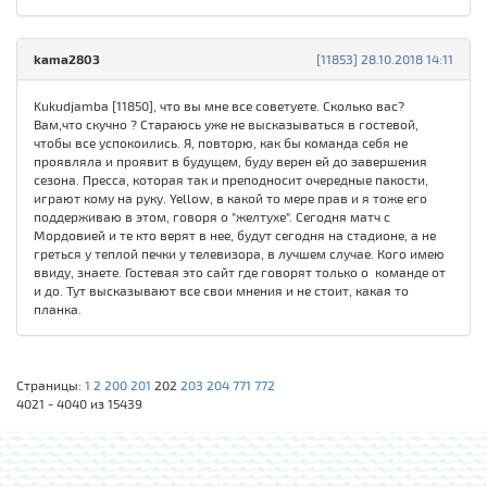
kama2803
[11853] 28.10.2018 14:11
Kukudjamba [11850], что вы мне все советуете. Сколько вас?
Вам,что скучно ? Стараюсь уже не высказываться в гостевой,
чтобы все успокоились. Я, повторю, как бы команда себя не
проявляла и проявит в будущем, буду верен ей до завершения
сезона. Пресса, которая так и преподносит очередные пакости,
играют кому на руку. Yellow, в какой то мере прав и я тоже его
поддерживаю в этом, говоря о "желтухе". Сегодня матч с
Мордовией и те кто верят в нее, будут сегодня на стадионе, а не
греться у теплой печки у телевизора, в лучшем случае. Кого имею
ввиду, знаете. Гостевая это сайт где говорят только о команде от
и до. Тут высказывают все свои мнения и не стоит, какая то
планка.
Страницы:
1
2
200
201
202
203
204
771
772
4021 - 4040 из 15439