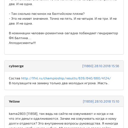
две. И не одна.
- Так сколько песчинок на балтийском пляже?
- Это не имеет значения. Точно не пять. И не четыре. И не три. И не
две. И не одна.
В номинации человек-романтика-загадка побеждает гендиректор
ФК Балтика....
Аплодисменты!!!
cybserge
[11860] 28.10.2018 15:56
Состав
http://1fnl.ru/champioship/results/639/640/660/4124/
В полузащите на замену только два молодых игрока. Жесть .
Yellow
[11859] 28.10.2018 15:10
kama2803 [11858], так ведь на сайте не озвучивают и когда и на
что эти деньги одалживаются. Зачем же озвучивать когда и кому
долги отдаются? Это внутренние вопросы руководства. Я никогда