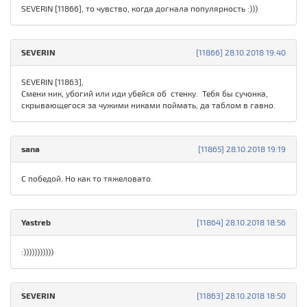
SEVERIN [11866], то чувство, когда догнала популярность :)))
SEVERIN
[11866] 28.10.2018 19:40
SЕVERIN [11863],
Смени ник, убогий или иди убейся об стенку. Тебя бы сучонка,
скрывающегося за чужими никами поймать, да таблом в гавно.
sana
[11865] 28.10.2018 19:19
С победой. Но как то тяжеловато.
Yastreb
[11864] 28.10.2018 18:56
:)))))))))))
SЕVERIN
[11863] 28.10.2018 18:50