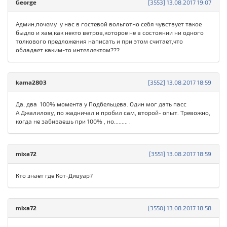
George
[3553] 13.08.2017 19:07
Админ,почему у нас в гостевой вольготно себя чувствует такое
быдло и хам,как некто ветров,которое не в состоянии ни одного
толкового предложения написать и при этом считает,что
обладает каким-то интеллектом???
kama2803
[3552] 13.08.2017 18:59
Да, два 100% момента у Подбельцева. Один мог дать пасс
А.Джалилову, по жадничал и пробил сам, второй- опыт. Тревожно,
когда не забиваешь при 100% , но......... .
mixa72
[3551] 13.08.2017 18:59
Кто знает где Кот-Дивуар?
mixa72
[3550] 13.08.2017 18:58