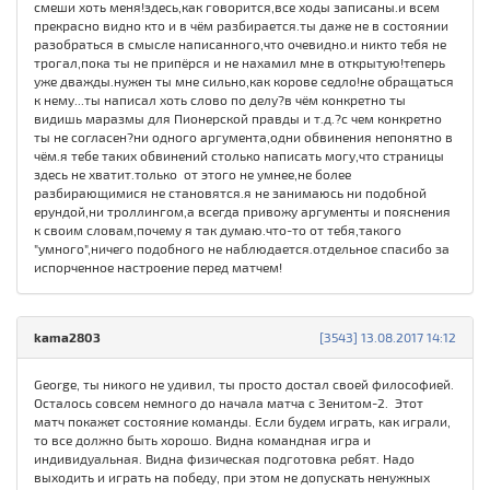
смеши хоть меня!здесь,как говорится,все ходы записаны.и всем
прекрасно видно кто и в чём разбирается.ты даже не в состоянии
разобраться в смысле написанного,что очевидно.и никто тебя не
трогал,пока ты не припёрся и не нахамил мне в открытую!теперь
уже дважды.нужен ты мне сильно,как корове седло!не обращаться
к нему...ты написал хоть слово по делу?в чём конкретно ты
видишь маразмы для Пионерской правды и т.д.?с чем конкретно
ты не согласен?ни одного аргумента,одни обвинения непонятно в
чём.я тебе таких обвинений столько написать могу,что страницы
здесь не хватит.только от этого не умнее,не более
разбирающимися не становятся.я не занимаюсь ни подобной
ерундой,ни троллингом,а всегда привожу аргументы и пояснения
к своим словам,почему я так думаю.что-то от тебя,такого
"умного",ничего подобного не наблюдается.отдельное спасибо за
испорченное настроение перед матчем!
kama2803
[3543] 13.08.2017 14:12
George, ты никого не удивил, ты просто достал своей философией.
Осталось совсем немного до начала матча с Зенитом-2. Этот
матч покажет состояние команды. Если будем играть, как играли,
то все должно быть хорошо. Видна командная игра и
индивидуальная. Видна физическая подготовка ребят. Надо
выходить и играть на победу, при этом не допускать ненужных