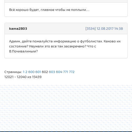
Всё хорошо будет, главное чтобы не поплыли....
kama2803
[3534] 12.08.2017 14:38
Админ, дайте пожалуйста информацию о футболистах. Каково их
состояние? Неужели это все так засекречено? Что с
В.Почивалиным?
Страницы:
1
2
600
601
602
603
604
771
772
12021 - 12040 из 15439