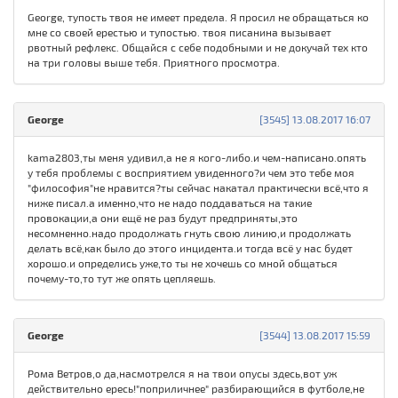
George, тупость твоя не имеет предела. Я просил не обращаться ко
мне со своей ерестью и тупостью. твоя писанина вызывает
рвотный рефлекс. Общайся с себе подобными и не докучай тех кто
на три головы выше тебя. Приятного просмотра.
George
[3545] 13.08.2017 16:07
kama2803,ты меня удивил,а не я кого-либо.и чем-написано.опять
у тебя проблемы с восприятием увиденного?и чем это тебе моя
"философия"не нравится?ты сейчас накатал практически всё,что я
ниже писал.а именно,что не надо поддаваться на такие
провокации,а они ещё не раз будут предприняты,это
несомненно.надо продолжать гнуть свою линию,и продолжать
делать всё,как было до этого инцидента.и тогда всё у нас будет
хорошо.и определись уже,то ты не хочешь со мной общаться
почему-то,то тут же опять цепляешь.
George
[3544] 13.08.2017 15:59
Рома Ветров,о да,насмотрелся я на твои опусы здесь,вот уж
действительно ересь!"поприличнее" разбирающийся в футболе,не