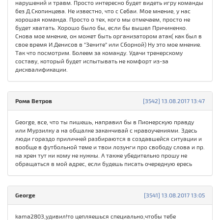
нарушений и травм. Просто интересно будет видеть игру команды
без Д.Скопинцева. Не известно, что с Себаи. Мое мнение, у нас
хорошая команда. Просто о тех, кого мы отмечаем, просто не
будет хватать. Хорошо было бы, если бы вышел Причиненко.
Снова мое мнение, он может быть организатором атак( как был в
свое время И.Денисов в "Зените" или Сборной) Ну это мое мнение.
Так что посмотрим. Болеем за команду. Удачи тренерскому
составу, который будет испытывать не комфорт из-за
дисквалификации.
Рома Ветров
[3542] 13.08.2017 13:47
George, все, что ты пишешь, направил бы в Пионерскую правду
или Мурзилку а на общалке заканчивай с нравоучениями. Здесь
люди гораздо приличней разбираются в создавшейся ситуации и
вообще в футбольной теме и твои лозунги про свободу слова и пр.
на хрен тут ни кому не нужны. А также убедительно прошу не
обращаться в мой адрес, если будешь писать очередную ересь
George
[3541] 13.08.2017 13:05
kama2803,удивил!то цепляешься специально,чтобы тебе