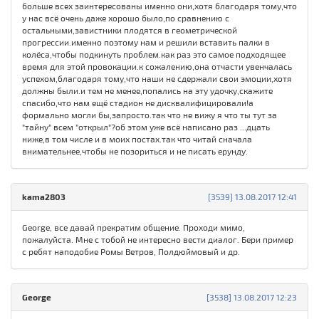
больше всех заинтересованы именно они,хотя благодаря тому,что
у нас всё очень даже хорошо было,по сравнению с
остальными,завистники плодятся в геометрической
прогрессии.именно поэтому нам и решили вставить палки в
колёса,чтобы подкинуть проблем.как раз это самое подходящее
время для этой провокации.к сожалению,она отчасти увенчалась
успехом,благодаря тому,что наши не сдержали свои эмоции,хотя
должны были.и тем не менее,попались на эту удочку,скажите
спасибо,что нам ещё стадион не дисквалифицировали!а
формально могли бы,запросто.так что не вижу я что ты тут за
"тайну" всем "открыл"?об этом уже всё написано раз ...дцать
ниже,в том числе и в моих постах.так что читай сначала
внимательнее,чтобы не позориться и не писать ерунду.
kama2803
[3539] 13.08.2017 12:41
George, все давай прекратим общение. Проходи мимо,
пожалуйста. Мне с тобой не интересно вести диалог. Бери пример
с ребят наподобие Ромы Ветров, Полдюймовый и др.
George
[3538] 13.08.2017 12:23