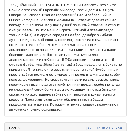
1/2 ДЮЙМОВЫЙ. Я КСТАТИ ОБ ЭТОМ ХОТЕЛ написать , что вы то
можно с Что самый Европейский город,-вас и должны тянуть
наверх. Как сказал Тихонов (предавший нас и забравший из
Енисея Самодина , Алиева и Ломакина , которые делают сейчас
погоду в КС) сказал что у нас лучший закрытый стадион в стране
с искус-полем. На нём можно играть и зимой и летом(правда
только в Фнл), а в другие города в ноябре -декабре в Сибири
лучше не ездить. Хабаровску повезло, проскочил в ПФЛ на сезон,
потешить самолюбие. Что у нас и у Вас играют все
доморощенные игроки???? , им в принципе наплевать на наше
боление, главное заработать деньги,- мы нужны для
аплодисментов и их рейтинга. В ПФл дороже покупки и всё . Я
смотрю футбол уже 50лет(где-то так) и буду продолжать болеть по
привычке , Я понимаю что весь мир играет в такой футбол и нам
просто даётся возможность увидеть игроков и команды на своём
поле выше уровнем. Но сказать что игроки как мы всерьёз также
переживают именно за этот клуб ну никак нельзя, особенно когда
на следующий сезон бегут в другую команду , а потом бывшим
своим на их же стадионе забивают и трясутся в конвульсиях от
радости. Просто мы сами хотим обманываться и будем
продолжать это делать. Потому что по-настоящему переживают
за команду только болельщики.
Doc03
[3535] 12.08.2017 17:54