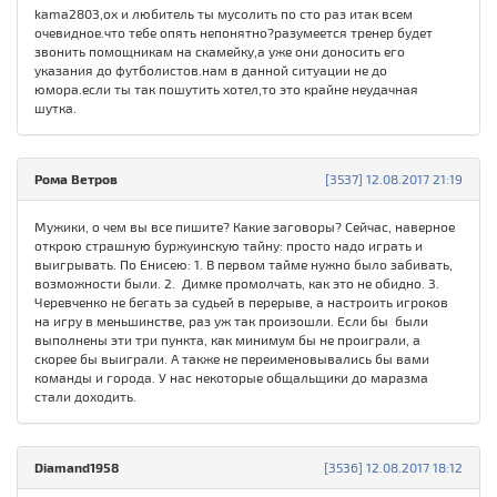
kama2803,ох и любитель ты мусолить по сто раз итак всем
очевидное.что тебе опять непонятно?разумеется тренер будет
звонить помощникам на скамейку,а уже они доносить его
указания до футболистов.нам в данной ситуации не до
юмора.если ты так пошутить хотел,то это крайне неудачная
шутка.
Рома Ветров
[3537] 12.08.2017 21:19
Мужики, о чем вы все пишите? Какие заговоры? Сейчас, наверное
открою страшную буржуинскую тайну: просто надо играть и
выигрывать. По Енисею: 1. В первом тайме нужно было забивать,
возможности были. 2. Димке промолчать, как это не обидно. 3.
Черевченко не бегать за судьей в перерыве, а настроить игроков
на игру в меньшинстве, раз уж так произошли. Если бы были
выполнены эти три пункта, как минимум бы не проиграли, а
скорее бы выиграли. А также не переименовывались бы вами
команды и города. У нас некоторые общальщики до маразма
стали доходить.
Diamand1958
[3536] 12.08.2017 18:12