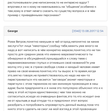
растолковывали уже написанное,то не интересно вдруг?
впрочем,я ни к кому не навязываюсь на "общение",особенно к
тем,кому в ответ нечего сказать по существу вопроса.и в чём
пример с приведёнными персонами?
George
[3540] 13.08.2017 12:54
Рома Ветров,понятно камушек в чей огород,непонятно за какие
заслуги?от лица "некоторых",сообщу тебе,хамить ума много не
надо,а вот написать-в чём конкретно маразм,понятно,что не так
просто для средних умов.что именно маразматического ты
обнаружил в обсуждённой,пришедшейся к слову теме с
переименованиями глупых и отживших своё названий?я уже
молчу,что у нас в стране свобода слова и каждый человек имеет
право на своё мнение.понятно,что ты вырос в то время,когда
это,мягко говоря,не приветствовалось,но надо же как-то
перестраиваться.что касается "заговора",может некоторые и
перегнули с этим термином.но как минимум провокация в наш
адрес была предпринята.и я ниже это популярно объяснил что и к
чему в этой истории.единственное,с чем там можно не
согласиться,исходя из очевидных фактов,это то,что исходит она
не от крыльев,а ещё откуда-то.и предложил этот вопрос
разобрать и попробовать опровергнуть данный вывод.пока что
никто этого сделать не смог.на мой взгляд,в этой провокации