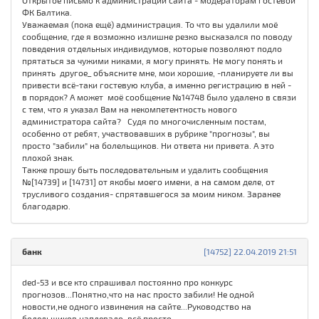
Открытое письмо к администрации сайта - модераторам гостевой
ФК Балтика.
Уважаемая (пока ещё) администрация. То что вы удалили моё
сообщение, где я возможно излишне резко высказался по поводу
поведения отдельных индивидумов, которые позволяют подло
прятаться за чужими никами, я могу принять. Не могу понять и
принять другое_ объясните мне, мои хорошие, -планируете ли вы
привести всё-таки гостевую клуба, а именно регистрацию в ней -
в порядок? А может моё сообщение №14748 было удалено в связи
с тем, что я указал Вам на некомпетентность нового
администратора сайта? Судя по многочисленным постам,
особенно от ребят, участвовавших в рубрике "прогнозы", вы
просто "забили" на болельщиков. Ни ответа ни привета. А это
плохой знак.
Также прошу быть последовательным и удалить сообщения
№[14739] и [14731] от якобы моего имени, а на самом деле, от
трусливого создания- спрятавшегося за моим ником. Заранее
благодарю.
банк
[14752] 22.04.2019 21:51
ded-53 и все кто спрашивал постоянно про конкурс
прогнозов...Понятно,что на нас просто забили! Не одной
новости,не одного извинения на сайте...Руководство на
болельщиков наплевало, всё просто