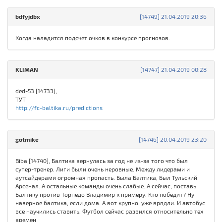
bdfyjdbx
[14749] 21.04.2019 20:36
Когда наладится подсчет очков в конкурсе прогнозов.
KLIMAN
[14747] 21.04.2019 00:28
ded-53 [14733],
ТУТ
http://fc-baltika.ru/predictions
gotmike
[14746] 20.04.2019 23:20
Biba [14740], Балтика вернулась за год не из-за того что был
супер-тренер. Лиги были очень неровные. Между лидерами и
аутсайдерами огромная пропасть. Была Балтика, Был Тульский
Арсенал. А остальные команды очень слабые. А сейчас, поставь
Балтику против Торпедо Владимир к примеру. Кто победит? Ну
наверное балтика, если дома. А вот крупно, уже врядли. И автобус
все научились ставить. Футбол сейчас развился относительно тех
времен