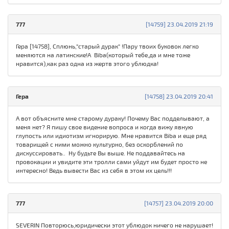
777
[14759] 23.04.2019 21:19
Гера [14758], Сплюнь,"старый дурак" !Пару твоих буковок легко
меняются на латинские!А Biba(который тебе,да и мне тоже
нравится),как раз одна из жертв этого ублюдка!
Гера
[14758] 23.04.2019 20:41
А вот объясните мне старому дураку! Почему Вас подделывают, а
меня нет? Я пишу свое видение вопроса и когда вижу явную
глупость или идиотизм игнорирую. Мне нравится Biba и еще ряд
товарищей с ними можно культурно, без оскорблений по
дискуссировать.. Ну будьте Вы выше. Не поддавайтесь на
провокации и увидите эти тролли сами уйдут им будет просто не
интересно! Ведь вывести Вас из себя в этом их цель!!!
777
[14757] 23.04.2019 20:00
SEVERIN Повторюсь,юридически этот ублюдок ничего не нарушает!