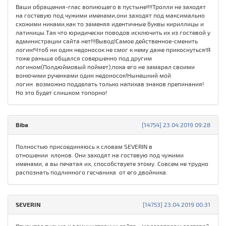
Ваши обращения-глас вопиющего в пустыне!!!!Тролли не заходят
на гостевую под чужими именами,они заходят под максимально
схожими никами,как то заменяя идентичные буквы кириллицы и
латиницы.Так что юридически поводов исключить их из гостевой у
администрации сайта нет!!!Вывод!Самое действенное-сменить
логин!Чтоб ни один недоносок не смог к нему даже прикоснуться!Я
тоже раньше общался совершенно под другим
логином(Полдюймовый поймет),пока его не замарал своими
вонючими рученками один недоносок!Нынешний мой
логин возможно подделать только напихав знаков препинания!
Но это будет слишком топорно!
Biba
[14754] 23.04.2019 09:28
Полностью присоединяюсь к словам SEVERIN в
отношении клонов. Они заходят на гостевую под чужими
именами, а вы печатая их, способствуете этому. Совсем не трудно
распознать подлинного гесчаника от его двойника.
SEVERIN
[14753] 23.04.2019 00:31