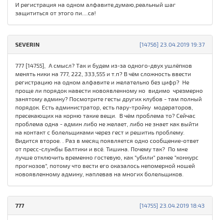
И регистрация на одном алфавите,думаю,реальный шаг
защититься от этого пи....са!
SEVERIN
[14756] 23.04.2019 19:37
777 [14755], А смысл? Так и будем из-за одного-двух ушлёпков
менять ники на 777, 222, 333,555 и т.п? В чём сложность ввести
регистрацию на одном алфавите и желательно без цифр? Не
проще ли порядок навести новоявленному но видимо чрезмерно
занятому админу? Посмотрите гесты других клубов - там полный
порядок. Есть администратор, есть пару-тройку модераторов,
пресекающих на корню такие вещи. В чём проблема то? Сейчас
проблема одна - админ либо не желает, либо не знает как выйти
на контакт с болельщиками через гест и решитиь проблему.
Видится второе. . Раз в месяц появляется одно сообщение-ответ
от пресс-службы Балтики и всё. Тишина. Почему так? По мне
лучше отключить временно гостевую, как "убили" ранее "конкурс
прогнозов", потому что вести его оказалось непомерной ношей
новоявленному админу, наплевав на многих болельщиков.
777
[14755] 23.04.2019 18:43