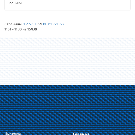
паники.
Страницы:
1
2
57
58
59
60
61
771
772
1161 - 1180 из 15439
Приемная
Главная