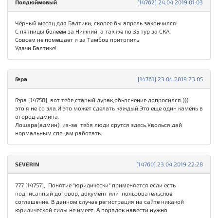
Полдюймовый
[14762] 24.04.2019 01:03
Чёрный месяц для Балтики, скорее бы апрель закончился!
С пятницы болеем за Нижний, а так же по 35 тур за СКА.
Совсем не помешает и за Тамбов притопить.
Удачи Балтике!
Герa
[14761] 23.04.2019 23:05
Гера [14758], вот тебе,старый дурак,обьяснение.допросился.)))
это я не со зла.И это может сделать каждый.Это еще один камень в
огород админа.
Лошара(админ), из-за тебя люди срутся здесь.Уволься,дай
нормальным спецам работать.
SEVERIN
[14760] 23.04.2019 22:28
777 [14757], Понятие "юридически" применяется если есть
подписанный договор, документ или пользовательское
соглашение. В данном случае регистрация на сайте никакой
юридической силы не имеет. А порядок навести нужно