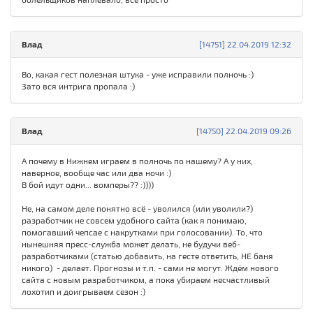
Влад
[14751] 22.04.2019 12:32
Во, какая гест полезная штука - уже исправили полночь :)
Зато вся интрига пропала :)
Влад
[14750] 22.04.2019 09:26
А почему в Нижнем играем в полночь по нашему? А у них,
наверное, вообще час или два ночи :)
В бой идут одни... вомперы?? :))))
Не, на самом деле понятно всё - уволился (или уволили?)
разработчик не совсем удобного сайта (как я понимаю,
помогавший чепсае с накрутками при голосовании). То, что
нынешняя пресс-служба может делать, не будучи веб-
разработчиками (статью добавить, на гесте ответить, НЕ баня
никого) - делает. Прогнозы и т.п. - сами не могут. Ждём нового
сайта с новым разработчиком, а пока убираем несчастливый
лохотип и доигрываем сезон :)