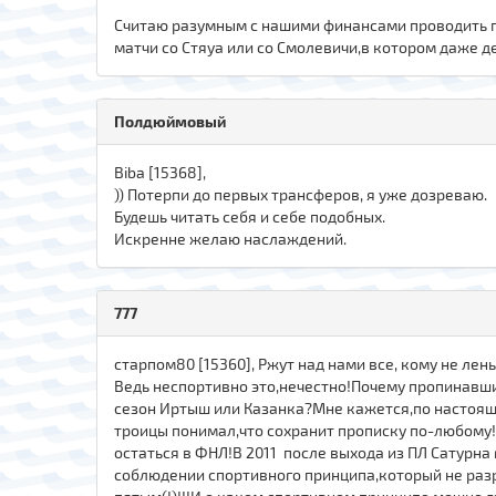
Считаю разумным с нашими финансами проводить п
матчи со Стяуа или со Смолевичи,в котором даже д
Полдюймовый
Biba [15368],
)) Потерпи до первых трансферов, я уже дозреваю.
Будешь читать себя и себе подобных.
Искренне желаю наслаждений.
777
старпом80 [15360], Ржут над нами все, кому не лен
Ведь неспортивно это,нечестно!Почему пропинавши
сезон Иртыш или Казанка?Мне кажется,по настоящ
троицы понимал,что сохранит прописку по-любому!
остаться в ФНЛ!В 2011 после выхода из ПЛ Сатурн
соблюдении спортивного принципа,который не раз