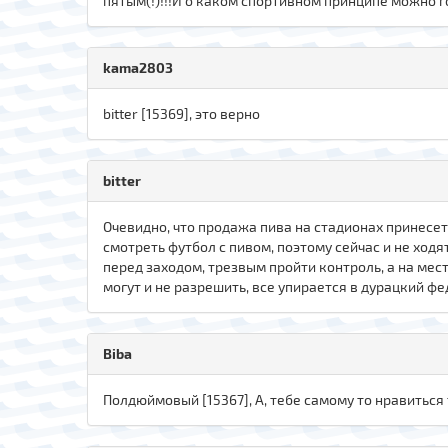
пятым(!)!!!И о каком спортивном принципе можно г
kama2803
bitter [15369], это верно
bitter
Очевидно, что продажа пива на стадионах принесе
смотреть футбол с пивом, поэтому сейчас и не ходя
перед заходом, трезвым пройти контроль, а на мес
могут и не разрешить, все упирается в дурацкий ф
Biba
Полдюймовый [15367], А, тебе самому то нравиться