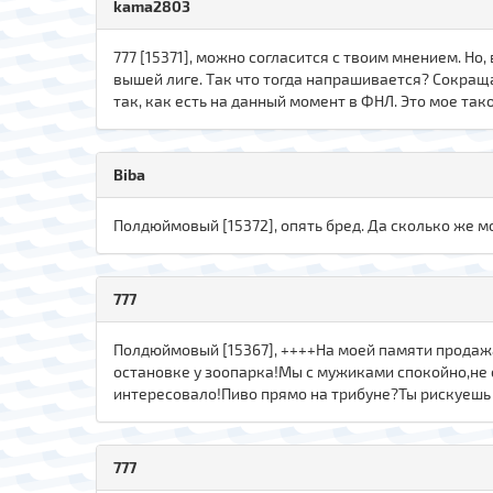
kama2803
777 [15371], можно согласится с твоим мнением. Но
вышей лиге. Так что тогда напрашивается? Сокращ
так, как есть на данный момент в ФНЛ. Это мое так
Biba
Полдюймовый [15372], опять бред. Да сколько же 
777
Полдюймовый [15367], ++++На моей памяти продажа
остановке у зоопарка!Мы с мужиками спокойно,не 
интересовало!Пиво прямо на трибуне?Ты рискуешь 
777