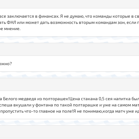
, все заключается в финансах. Я не думаю, что команды которые в 
ать ФНЛ или может дать возможность вторым командам зон, если 
ое мнение.
можно?
 Белого медведя из полторашек!Цена стакана 0,5 сея напитка был
спеша вкушали у фонтана по такой полтарашке и уже на самом мат
пропустить что-то главное на поле!Я не понимаю,когда матч уже и