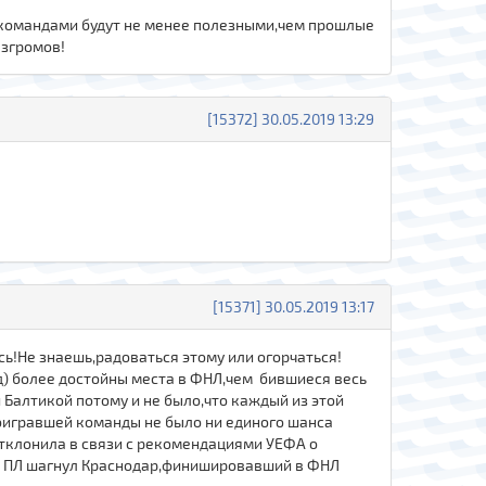
 командами будут не менее полезными,чем прошлые
азгромов!
[15372] 30.05.2019 13:29
[15371] 30.05.2019 13:17
сь!Не знаешь,радоваться этому или огорчаться!
д) более достойны места в ФНЛ,чем бившиеся весь
алтикой потому и не было,что каждый из этой
роигравшей команды не было ни единого шанса
отклонила в связи с рекомендациями УЕФА о
 в ПЛ шагнул Краснодар,финишировавший в ФНЛ