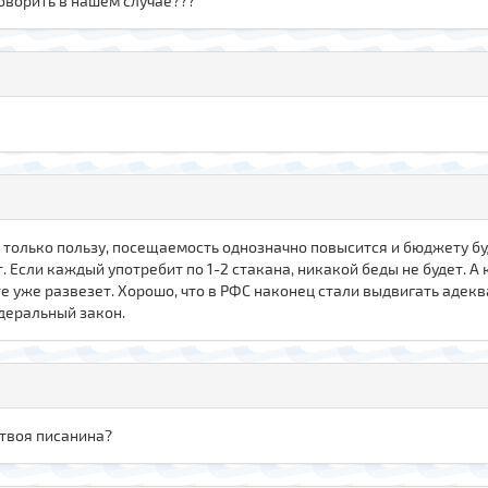
оворить в нашем случае???
т только пользу, посещаемость однозначно повысится и бюджету б
т. Если каждый употребит по 1-2 стакана, никакой беды не будет. А
те уже развезет. Хорошо, что в РФС наконец стали выдвигать аде
едеральный закон.
 твоя писанина?