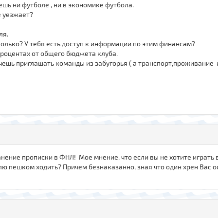
ешь ни футболе , ни в экономике футбола.
е уезжает?
ля.
ко? У тебя есть доступ к информации по этим финансам?
центах от общего бюджета клуба.
ь приглашать команды из забугорья ( а транспорт,проживание 
нение прописки в ФНЛ! Моё мнение, что если вы не хотите играть в
лю пешком ходить? Причем безнаказанно, зная что один хрен Вас о