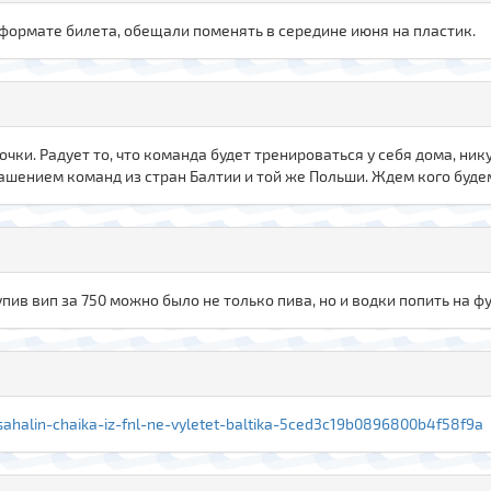
 в формате билета, обещали поменять в середине июня на пластик.
очки. Радует то, что команда будет тренироваться у себя дома, ни
ашением команд из стран Балтии и той же Польши. Ждем кого буде
купив вип за 750 можно было не только пива, но и водки попить на ф
i-sahalin-chaika-iz-fnl-ne-vyletet-baltika-5ced3c19b0896800b4f58f9a