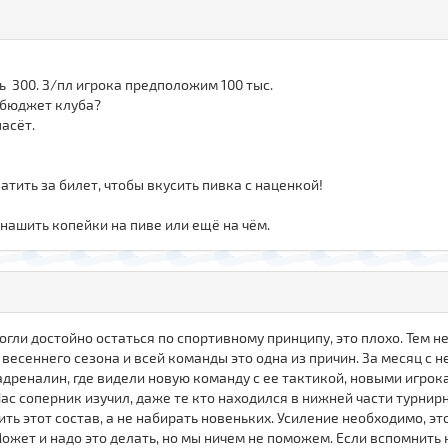
сть 300. З/пл игрока предположим 100 тыс.
т бюджет клуба?
пасёт.
тить за билет, чтобы вкусить пивка с наценкой!
анашить копейки на пиве или ещё на чём.
 смогли достойно остаться по спортивному принципу, это плохо. Тем
весеннего сезона и всей команды это одна из причин. За месяц с 
адреналин, где видели новую команду с ее тактикой, новыми игрок
Нас соперник изучил, даже те кто находился в нижней части турнир
ить этот состав, а не набирать новеньких. Усиление необходимо, это
жет и надо это делать, но мы ничем не поможем. Если вспомнить 