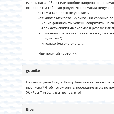
или ты пацан 15 лет,или вообще нихрена не понима
вопрос -чем тебя так радует, что команда никуда н
летом и так никто не уезжает.
Уезжают в межсезонку зимой на хорошие по
- какие финансы ты хочешь сократить?На сколь
если есть,скажи на сколько в рублях или про
- призывая сократить финансы ты тут же хочеш
подсчитал?)
и только бла бла бла бла.
Иди покупай карточки.
gotmike
На самом деле Стыд и Позор Балтике за такое сохра
прописка? Чтоб потом опять последние игр 5 по по
Убийцы Футбола вы , вот вы кто!
Biba