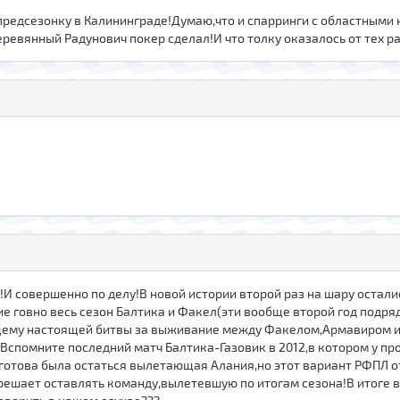
редсезонку в Калининграде!Думаю,что и спарринги с областными
еревянный Радунович покер сделал!И что толку оказалось от тех р
ь!И совершенно по делу!В новой истории второй раз на шару остали
е говно весь сезон Балтика и Факел(эти вообще второй год подря
ему настоящей битвы за выживание между Факелом,Армавиром и Б
Вспомните последний матч Балтика-Газовик в 2012,в котором у п
а готова была остаться вылетающая Алания,но этот вариант РФПЛ 
решает оставлять команду,вылетевшую по итогам сезона!В итоге