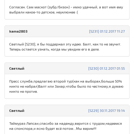
Согласен. Сам маскот (зубр/бизон) - имхо удачный, а вот имя ему
выбрали какое-то детское, неуклюжее :(
kama2803
[5231] 01.12.2017 11:27
Светлый [5230], я бы поддержал эту идею. Балт, как то не звучит.
Теперь остается узнать, когда мы увидим его в деле.
Светлый
[5230] 01.12.2017 01:55
Пресс служба,предлагаю второй тур(как на выборах,больше 50%
никто не набрал)Балт или Захар,чтобы было по честному,я думаю
никто не против.
Светлый
[5229] 30.11.2017 19:14
Теймураз Лепсаи,спасибо за надежду,верится с трудом,надеемся
на спонспора,и ясно будет всё потом...Мы верим!!!