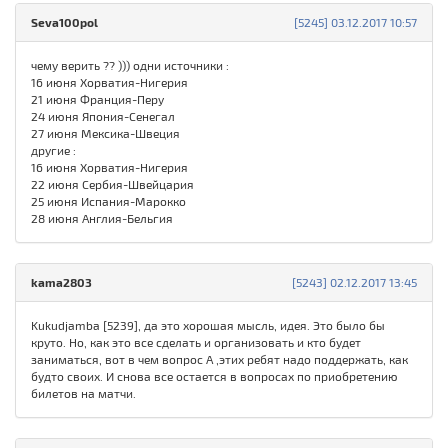
Seva100pol
[5245] 03.12.2017 10:57
чему верить ?? ))) одни источники :
16 июня Хорватия-Нигерия
21 июня Франция-Перу
24 июня Япония-Сенегал
27 июня Мексика-Швеция
другие :
16 июня Хорватия-Нигерия
22 июня Сербия-Швейцария
25 июня Испания-Марокко
28 июня Англия-Бельгия
kama2803
[5243] 02.12.2017 13:45
Kukudjamba [5239], да это хорошая мысль, идея. Это было бы
круто. Но, как это все сделать и организовать и кто будет
заниматься, вот в чем вопрос А ,этих ребят надо поддержать, как
будто своих. И снова все остается в вопросах по приобретению
билетов на матчи.