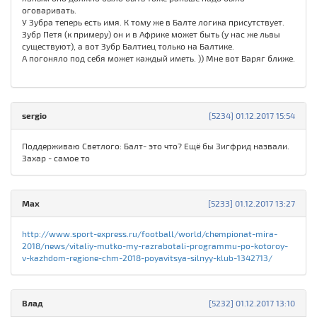
оговаривать.
У Зубра теперь есть имя. К тому же в Балте логика присутствует.
Зубр Петя (к примеру) он и в Африке может быть (у нас же львы
существуют), а вот Зубр Балтиец только на Балтике.
А погоняло под себя может каждый иметь. )) Мне вот Варяг ближе.
sergio
[5234] 01.12.2017 15:54
Поддерживаю Светлого: Балт- это что? Ещё бы Зигфрид назвали.
Захар - самое то
Max
[5233] 01.12.2017 13:27
http://www.sport-express.ru/football/world/chempionat-mira-
2018/news/vitaliy-mutko-my-razrabotali-programmu-po-kotoroy-
v-kazhdom-regione-chm-2018-poyavitsya-silnyy-klub-1342713/
Влад
[5232] 01.12.2017 13:10