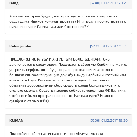
Влад
[5240] 01.12.2017 20:21
А матчи, которые будут у нас проводиться, на весь мир снова
будет Дима Иванов комментировать? Или пустят поучаствовать с
ним в конкурсе Гусева там или Стогниенко? :)
Kukudjamba
[5239] 01.12.2017 19:59
ПРЕДЛОЖЕНИЕ КЛУБУ И АКТИВНЫМ БОЛЕЛЬЩИКАМ: Оно
заключается в следующем. Поддержать сборную Сербии на матче,
устроить перфоманс , будь то развертывание гигантского
баннера символизирующую дружбу между Сербией и Россией или
еще что нибудь. Рассчитать стоимость идеи. Естественно,
объявить добровольный сбор средств среди болельщиков, кто
сколько сможет. Средства можно собирать через наш ФК Балтика,
чтобы все было прозрачно и честно. Как вам идея? Немого
сумбурно от эмоций=)
KLIMAN
[5238] 01.12.2017 19:20
Полдюймовый, у нас играют те, что cybserge указал.