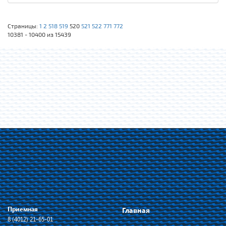
Страницы:
1
2
518
519
520
521
522
771
772
10381 - 10400 из 15439
Приемная
Главная
8 (4012) 21-65-01