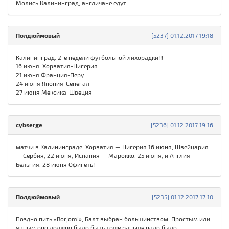
Молись Калининград, англичане едут
Полдюймовый
[5237] 01.12.2017 19:18
Калининград. 2-е недели футбольной лихорадки!!!
16 июня Хорватия-Нигерия
21 июня Франция-Перу
24 июня Япония-Сенегал
27 июня Мексика-Швеция
cybserge
[5236] 01.12.2017 19:16
матчи в Калининграде: Хорватия — Нигерия 16 июня, Швейцария
— Сербия, 22 июня, Испания — Марокко, 25 июня, и Англия —
Бельгия, 28 июня Офигеть!
Полдюймовый
[5235] 01.12.2017 17:10
Поздно пить «Borjomi», Балт выбран большинством. Простым или
явным оно должно было быть тоже раньше надо было