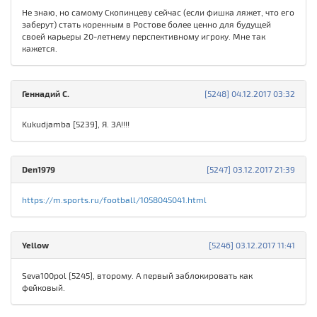
Не знаю, но самому Скопинцеву сейчас (если фишка ляжет, что его
заберут) стать коренным в Ростове более ценно для будущей
своей карьеры 20-летнему перспективному игроку. Мне так
кажется.
Геннадий С.
[5248] 04.12.2017 03:32
Kukudjamba [5239], Я. ЗА!!!!
Den1979
[5247] 03.12.2017 21:39
https://m.sports.ru/football/1058045041.html
Yellow
[5246] 03.12.2017 11:41
Seva100pol [5245], второму. А первый заблокировать как
фейковый.