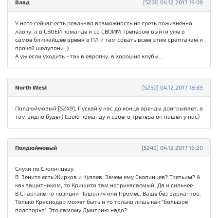
Влад
[5251] 04.12.2017 19:09
У него сейчас есть реальная возможность не греть пожизненно
лавку, а в СВОЕЙ команде и со СВОИМ тренером выйти уже в
самое ближайшее время в ПЛ и там совать всем этим сраптакам и
прочей шелупони :)
А уж если уходить - так в европку, в хорошие клубы...
North West
[5250] 04.12.2017 18:33
Полдюймовый [5249], Пускай у нас до конца аренды доигрывает, а
там видно будет) Свою команду и своего тренера он нашёл у нас)
Полдюймовый
[5249] 04.12.2017 16:20
Слухи по Скопинцеву.
В Зените есть Жирков и Кузяев. Зачем ему Скопинцев? Третьим? А
как защитником, то Кришито там неприкасаемый. Да и сильнее.
В Спартаке по позиции Пашалич или Промес. Ваще без вариантов.
Только Краснодар может быть и то только лишь как "большое
подспорье". Это самому Дмитрию надо?