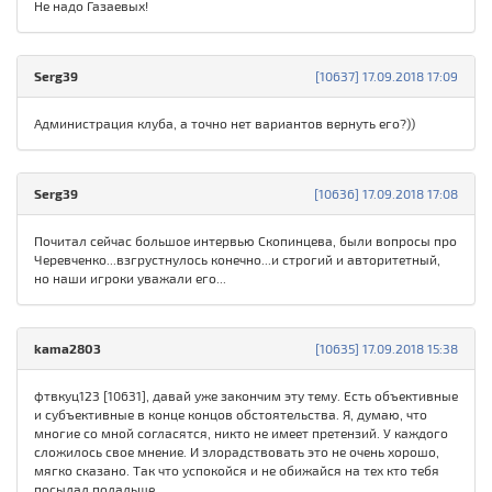
Не надо Газаевых!
Serg39
[10637] 17.09.2018 17:09
Администрация клуба, а точно нет вариантов вернуть его?))
Serg39
[10636] 17.09.2018 17:08
Почитал сейчас большое интервью Скопинцева, были вопросы про
Черевченко...взгрустнулось конечно...и строгий и авторитетный,
но наши игроки уважали его...
kama2803
[10635] 17.09.2018 15:38
фтвкуц123 [10631], давай уже закончим эту тему. Есть объективные
и субъективные в конце концов обстоятельства. Я, думаю, что
многие со мной согласятся, никто не имеет претензий. У каждого
сложилось свое мнение. И злорадствовать это не очень хорошо,
мягко сказано. Так что успокойся и не обижайся на тех кто тебя
посылал подальше.