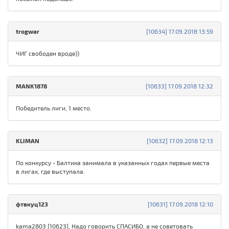
trogwar
[10634] 17.09.2018 13:59
ЧИГ свободен вроде))
MANK1878
[10633] 17.09.2018 12:32
Победитель лиги, 1 место.
KLIMAN
[10632] 17.09.2018 12:13
По конкурсу - Балтика занимала в указанных годах первые места
в лигах, где выступала.
фтвкуц123
[10631] 17.09.2018 12:10
kama2803 [10623], Надо говорить СПАСИБО, а не советовать