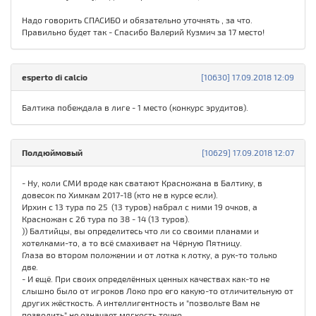
Надо говорить СПАСИБО и обязательно уточнять , за что.
Правильно будет так - Спасибо Валерий Кузмич за 17 место!
esperto di calcio
[10630] 17.09.2018 12:09
Балтика побеждала в лиге - 1 место (конкурс эрудитов).
Полдюймовый
[10629] 17.09.2018 12:07
- Ну, коли СМИ вроде как сватают Красножана в Балтику, в
довесок по Химкам 2017-18 (кто не в курсе если).
Ирхин с 13 тура по 25 (13 туров) набрал с ними 19 очков, а
Красножан с 26 тура по 38 - 14 (13 туров).
)) Балтийцы, вы определитесь что ли со своими планами и
хотелками-то, а то всё смахивает на Чёрную Пятницу.
Глаза во втором положении и от лотка к лотку, а рук-то только
две.
- И ещё. При своих определённых ценных качествах как-то не
слышно было от игроков Локо про его какую-то отличительную от
других жёсткость. А интеллигентность и "позвольте Вам не
позволить" не означает мягкость точно.