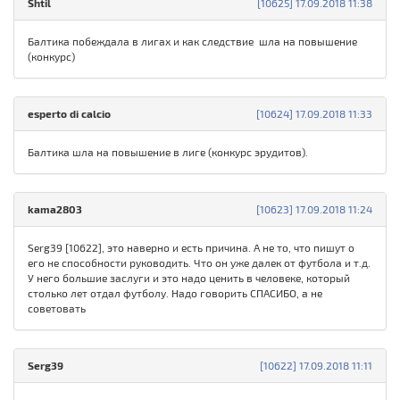
Shtil
[10625] 17.09.2018 11:38
Балтика побеждала в лигах и как следствие шла на повышение
(конкурс)
esperto di calcio
[10624] 17.09.2018 11:33
Балтика шла на повышение в лиге (конкурс эрудитов).
kama2803
[10623] 17.09.2018 11:24
Serg39 [10622], это наверно и есть причина. А не то, что пишут о
его не способности руководить. Что он уже далек от футбола и т.д.
У него большие заслуги и это надо ценить в человеке, который
столько лет отдал футболу. Надо говорить СПАСИБО, а не
советовать
Serg39
[10622] 17.09.2018 11:11