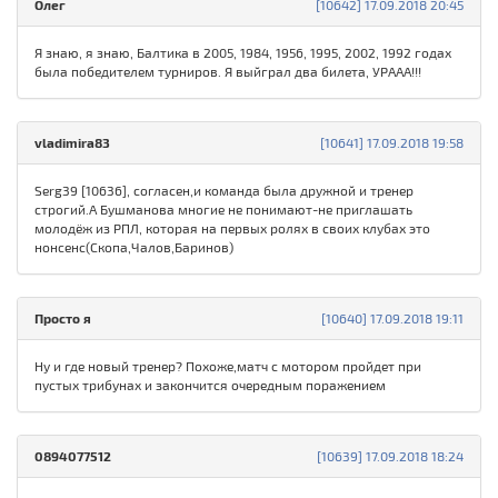
Олег
[10642] 17.09.2018 20:45
Я знаю, я знаю, Балтика в 2005, 1984, 1956, 1995, 2002, 1992 годах
была победителем турниров. Я выйграл два билета, УРААА!!!
vladimira83
[10641] 17.09.2018 19:58
Serg39 [10636], согласен,и команда была дружной и тренер
строгий.А Бушманова многие не понимают-не приглашать
молодёж из РПЛ, которая на первых ролях в своих клубах это
нонсенс(Скопа,Чалов,Баринов)
Просто я
[10640] 17.09.2018 19:11
Ну и где новый тренер? Похоже,матч с мотором пройдет при
пустых трибунах и закончится очередным поражением
0894077512
[10639] 17.09.2018 18:24