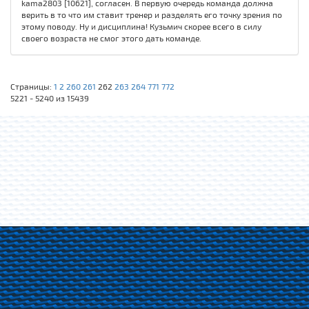
kama2803 [10621], согласен. В первую очередь команда должна
верить в то что им ставит тренер и разделять его точку зрения по
этому поводу. Ну и дисциплина! Кузьмич скорее всего в силу
своего возраста не смог этого дать команде.
Страницы:
1
2
260
261
262
263
264
771
772
5221 - 5240 из 15439