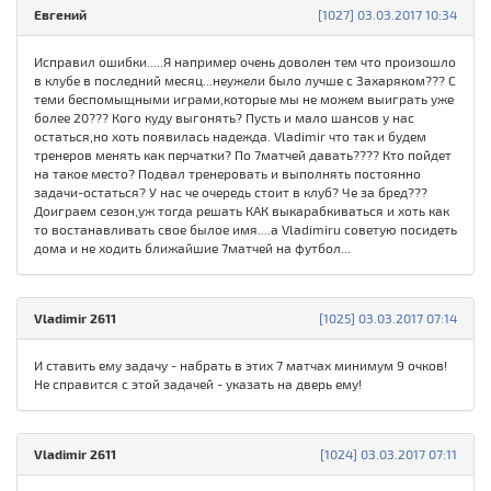
Евгений
[1027] 03.03.2017 10:34
Исправил ошибки.....Я например очень доволен тем что произошло
в клубе в последний месяц...неужели было лучше с Захаряком??? С
теми беспомыщными играми,которые мы не можем выиграть уже
более 20??? Кого куду выгонять? Пусть и мало шансов у нас
остаться,но хоть появилась надежда. Vladimir что так и будем
тренеров менять как перчатки? По 7матчей давать???? Кто пойдет
на такое место? Подвал тренеровать и выполнять постоянно
задачи-остаться? У нас че очередь стоит в клуб? Че за бред???
Доиграем сезон,уж тогда решать КАК выкарабкиваться и хоть как
то востанавливать свое былое имя....а Vladimiru советую посидеть
дома и не ходить ближайшие 7матчей на футбол...
Vladimir 2611
[1025] 03.03.2017 07:14
И ставить ему задачу - набрать в этих 7 матчах минимум 9 очков!
Не справится с этой задачей - указать на дверь ему!
Vladimir 2611
[1024] 03.03.2017 07:11