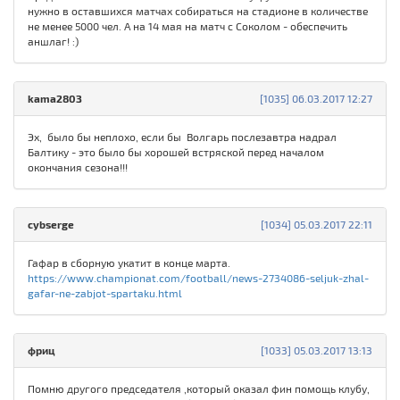
нужно в оставшихся матчах собираться на стадионе в количестве
не менее 5000 чел. А на 14 мая на матч с Соколом - обеспечить
аншлаг! :)
kama280З
[1035] 06.03.2017 12:27
Эх, было бы неплохо, если бы Волгарь послезавтра надрал
Балтику - это было бы хорошей встряской перед началом
окончания сезона!!!
cybserge
[1034] 05.03.2017 22:11
Гафар в сборную укатит в конце марта.
https://www.championat.com/football/news-2734086-seljuk-zhal-
gafar-ne-zabjot-spartaku.html
фриц
[1033] 05.03.2017 13:13
Помню другого председателя ,который оказал фин помощь клубу,