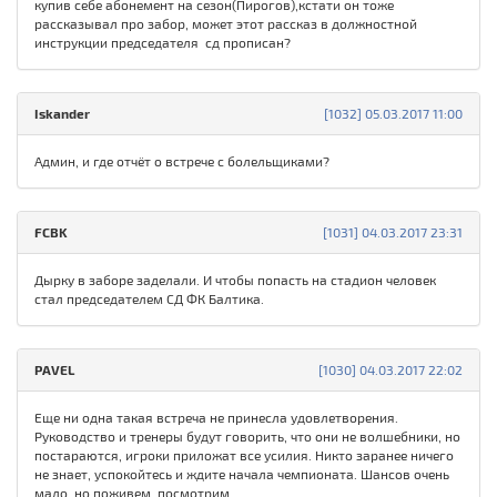
купив себе абонемент на сезон(Пирогов),кстати он тоже
рассказывал про забор, может этот рассказ в должностной
инструкции председателя сд прописан?
Iskander
[1032] 05.03.2017 11:00
Админ, и где отчёт о встрече с болельщиками?
FCBK
[1031] 04.03.2017 23:31
Дырку в заборе заделали. И чтобы попасть на стадион человек
стал председателем СД ФК Балтика.
PAVEL
[1030] 04.03.2017 22:02
Еще ни одна такая встреча не принесла удовлетворения.
Руководство и тренеры будут говорить, что они не волшебники, но
постараются, игроки приложат все усилия. Никто заранее ничего
не знает, успокойтесь и ждите начала чемпионата. Шансов очень
мало, но поживем, посмотрим.