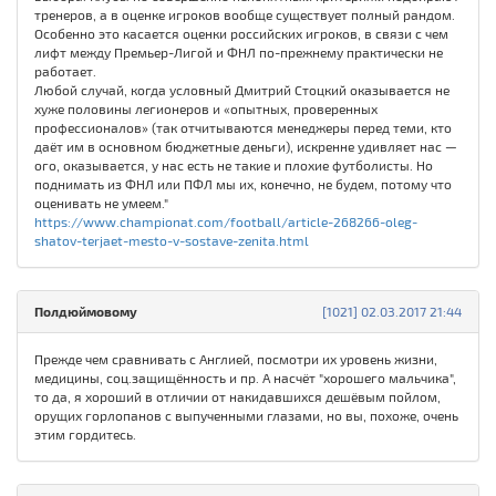
тренеров, а в оценке игроков вообще существует полный рандом.
Особенно это касается оценки российских игроков, в связи с чем
лифт между Премьер-Лигой и ФНЛ по-прежнему практически не
работает.
Любой случай, когда условный Дмитрий Стоцкий оказывается не
хуже половины легионеров и «опытных, проверенных
профессионалов» (так отчитываются менеджеры перед теми, кто
даёт им в основном бюджетные деньги), искренне удивляет нас —
ого, оказывается, у нас есть не такие и плохие футболисты. Но
поднимать из ФНЛ или ПФЛ мы их, конечно, не будем, потому что
оценивать не умеем."
https://www.championat.com/football/article-268266-oleg-
shatov-terjaet-mesto-v-sostave-zenita.html
Полдюймовому
[1021] 02.03.2017 21:44
Прежде чем сравнивать с Англией, посмотри их уровень жизни,
медицины, соц.защищённость и пр. А насчёт "хорошего мальчика",
то да, я хороший в отличии от накидавшихся дешёвым пойлом,
орущих горлопанов с выпученными глазами, но вы, похоже, очень
этим гордитесь.