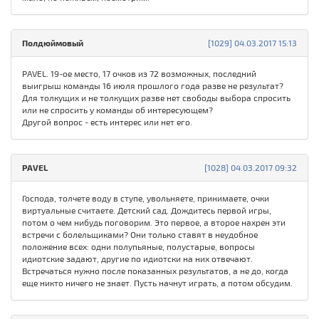
Полдюймовый
[1029] 04.03.2017 15:13
PAVEL. 19-ое место, 17 очков из 72 возможных, последний
выигрыш команды 16 июля прошлого года разве не результат?
Для толкущих и не толкущих разве нет свободы выбора спросить
или не спросить у команды об интересующем?
Другой вопрос - есть интерес или нет его.
PAVEL
[1028] 04.03.2017 09:32
Господа, толчете воду в ступе, увольняете, принимаете, очки
виртуальные считаете. Детский сад. Дождитесь первой игры,
потом о чем нибудь поговорим. Это первое, а второе нахрен эти
встречи с болельщиками? Они только ставят в неудобное
положение всех: одни полупьяные, полустарые, вопросы
идиотские задают, другие по идиотски на них отвечают.
Встречаться нужно после показанных результатов, а не до, когда
еще никто ничего не знает. Пусть начнут играть, а потом обсудим.