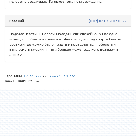
голове на восьмерых. Ты яркое тому подтверждение.
Евгений
[1017] 02.03.2017 10:22
Надоело, платишь налоги-молодец, спи спокойно...у нас одна
команда в облати и хочется чтобы хоть один вид спорта был на
уровне и где можно было придти и порадоваться,поболеть и
выплеснуть эмоции...плати больше может еще кого возьмем в
аренду...
Страницы:
1
2
721
722
723
724
725
771
772
14441 - 14460 из 15439