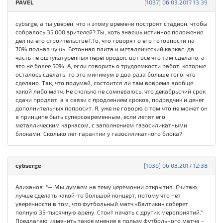
PAVEL
[1037] 06.03.2017 13:39
cybsrge, а ты уверен, что к этому времени построят стадион, чтобы
собралось 35 000 зрителей?.Ты, хоть знаешь истинное положение
дел на его строительстве?.То, что говорят о его готовности на
70% полная чушь. Бетонная плита и металлический каркас, да
часть не оштукатуренных перегородок, вот все что там сделано, а
это не более 50%. А, если говорить о трудоемкости работ, которые
осталось сделать, то это минимум в два раза больше того, что
сделано. Так, что подумай, состоится ли там вовремя вообще
какой либо матч. Не сколько не сомневаюсь, что декабрьский срок
сдачи продлят, а в связи с продлением сроков, подрядчик и денег
дополнительных попросит. Я, уже не говорю о том что не может он
в принципе быть суперсовременным, если лепят его
металлическим каркасом, с заполнением газосиликатными
блоками. Сколько лет гарантии у газосиликатного блока?
cybserge
[1036] 06.03.2017 12:38
Алиханов: "— Мы думаем на тему церемонии открытия. Считаю,
лучше сделать какой-то большой концерт, потому что нет
уверенности в том, что футбольный матч «Балтики» соберет
полную 35-тысячную арену. Стоит начать с других мероприятий."
Предлагаю изменить такое мнение в пользу футбольного матча -