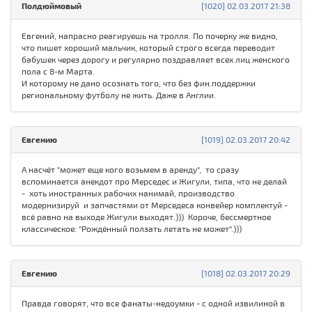
Полдюймовый
[1020] 02.03.2017 21:38
Евгений, напрасно реагируешь на тролля. По почерку же видно,
что пишет хороший мальчик, который строго всегда переводит
бабушек через дорогу и регулярно поздравляет всех лиц женского
пола с 8-м Марта.
И которому не дано осознать того, что без фин.поддержки
региональному футболу не жить. Даже в Англии.
Евгению
[1019] 02.03.2017 20:42
А насчёт "может еще кого возьмем в аренду", то сразу
вспоминается анекдот про Мерседес и Жигули, типа, что не делай
- хоть иностранных рабочих нанимай, производство
модернизируй и запчастями от Мерседеса конвейер комплектуй -
всё равно на выходе Жигули выходят.))) Короче, бессмертное
классическое: "Рождённый ползать летать не может".)))
Евгению
[1018] 02.03.2017 20:29
Правда говорят, что все фанаты-недоумки - с одной извилиной в