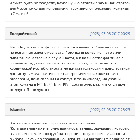
Я считаю,что руководству клуба нужно отвести временной отрезок
для Черевченко для исправления турнирного положения команды
в 7 матчей..
Полдюймовый
[1023] 03.03.2017 00:29
Iskander, это что-то философское, мне кажется. Случайность - это
непознанная закономерность. Покупка игроков, колготок или
пива заключается не в случайности, а в количестве фантиков в
кошельке. Беда же с лифтом, на мой взгляд, заключается в
хронической нестабильности, непритязательности и довольствием
достигнутым малым. Во всех нас хронически заложено - мы
беззлобны, пока галоши не сопрут. К тому же средние уровни
игры команд в РФПЛ, ФНЛ и ПФЛ достаточно различаются друг
от друга. Я так думаю.
Iskander
[1022] 02.03.2017 23:23
Занятное замечание ... простите, если не в тему
"Есть два главных и вполне взаимосвязанных ощущения, которые
вызывает во мне наш футбол. Первое — ощущение случайности
выбора. Клубы по совершенно непонятным критериям подбирают