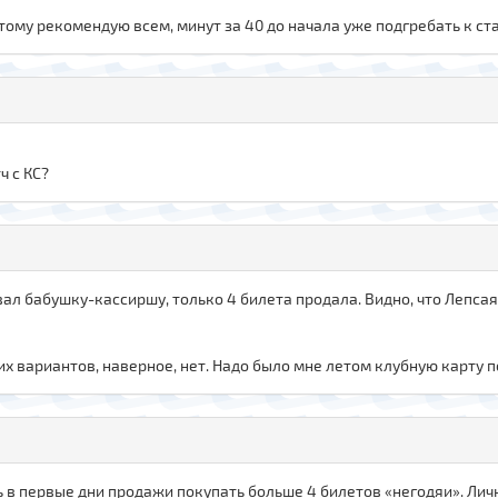
этому рекомендую всем, минут за 40 до начала уже подгребать к ст
ч с КС?
ивал бабушку-кассиршу, только 4 билета продала. Видно, что Лепса
их вариантов, наверное, нет. Надо было мне летом клубную карту по
сь в первые дни продажи покупать больше 4 билетов «негодяи». Личн