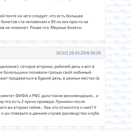
 почте из чего следует, что есть большая
0 билетов ста человекам и 90 из них просто не
тов не поможет. Разве что. Мерные билеты
[6122] 28.03.2018 00:28
иозное), сегодня вторник, рабочий день и вот в
 все болельщики поливали грязью свой любимый
ают продаваться в будний день, в разных местах (в
гкомитет ФИФА и РФС дали такие рекомендации... и
му что есть 2 ярких примера: Лужники после
тч во втором тайме... Как это относится к нам? У
 и уж поверьте в данном случае руководство клуба