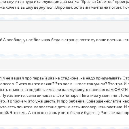
Если случится чудо и следующие два матча "Крылья Советов" проигр
же хочет в вышку вернуться. Впрочем, оставим мечты на потом. Пока
А вообще, у нас большая беда в стране, поэтому ваши прения... эт
з. И я не вещал про первый раз на стадионе, не надо придумывать. Эт
аписал. С чего вы это взяли? Это вас в школе так учили? Это три. И
быть стыдно за подобные мысли как мужику. я написал вам ФАКТЫ, 
Ну извините, сами виноваты. Это четыре. Негатива у меня нет. Голая
-то.. ) Впрочем, это уже шесть. И про ребенка. Совершеннолетие наст
 что есть понятие малолетние дети, а есть несовершеннолетние. И т
й. Это семь. А то всю жизнь у него было и будет... ) Раньше паспорт