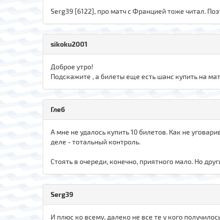
Serg39 [6122], про матч с Францией тоже читал. По
sikoku2001
Доброе утро!
Подскажите , а билеты еще есть шанс купить на мат
Глеб
А мне не удалось купить 10 билетов. Как не уговар
деле - тотальный контроль.
Стоять в очереди, конечно, приятного мало. Но друг
Serg39
И плюс ко всему, далеко не все те у кого получило