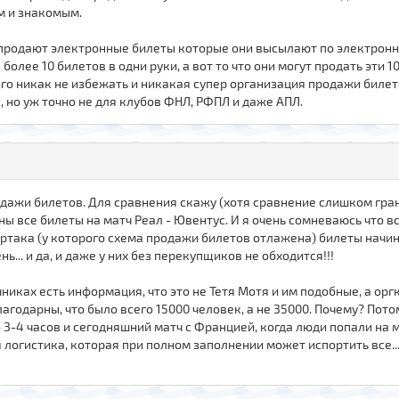
м и знакомым.
продают электронные билеты которые они высылают по электронной
более 10 билетов в одни руки, а вот то что они могут продать эти 1
этого никак не избежать и никакая супер организация продажи биле
, но уж точно не для клубов ФНЛ, РФПЛ и даже АПЛ.
дажи билетов. Для сравнения скажу (хотя сравнение слишком гранд
ны все билеты на матч Реал - Ювентус. И я очень сомневаюсь что
артака (у которого схема продажи билетов отлажена) билеты начин
ь... и да, и даже у них без перекупщиков не обходится!!!
никах есть информация, что это не Тетя Мотя и им подобные, а ор
лагодарны, что было всего 15000 человек, а не 35000. Почему? Пото
3-4 часов и сегодняшний матч с Францией, когда люди попали на ма
логистика, которая при полном заполнении может испортить все...