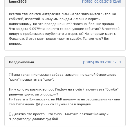
kama2803
[10186] 06.09.2018 12:40
Все так становится интереснее. Чем же это закончится? Столько
событий, известий. К чему мы придём.? Можно верить
написанному, но это правда или нет? Наверно, больше правда.
Что за дата 9.09?Утка или что то волнующие события? В гостевой
пишут о проблемах в клубе и это интересно? Но, впереди матч с
Факелом. И этот матч решит чью-то судьбу. Только чью? Вот
вопрос.
Полдюймовый
[10185] 06.09.2018 12:31
))Была такая пионерская забава, заменяя по одной букве слово
"муха" превратить в "слон".
Ни у кого не возник вопрос (Yellow не в счёт), почему эта "бомба"
рванула где-то за огородом?
Ни Газета и Коммерсант, ни РБК почему-то не расслышали как она
там бабахнула. ))А у них со слухом всё в порядке.
)) Девятка это просто. Это типа - Балтика влетает Факелу и
"Профессору" делают гуд бай.