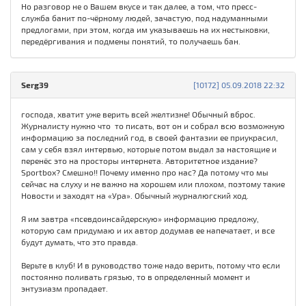
Но разговор не о Вашем вкусе и так далее, а том, что пресс-
служба банит по-чёрному людей, зачастую, под надуманными
предлогами, при этом, когда им указываешь на их нестыковки,
передёргивания и подмены понятий, то получаешь бан.
Serg39
[10172] 05.09.2018 22:32
господа, хватит уже верить всей желтизне! Обычный вброс.
Журналисту нужно что то писать, вот он и собрал всю возможную
информацию за последний год, в своей фантазии ее приукрасил,
сам у себя взял интервью, которые потом выдал за настоящие и
перенёс это на просторы интернета. Авторитетное издание?
Sportbox? Смешно!! Почему именно про нас? Да потому что мы
сейчас на слуху и не важно на хорошем или плохом, поэтому такие
Новости и заходят на «Ура». Обычный журналюгский ход.
Я им завтра «псевдоинсайдерскую» информацию предложу,
которую сам придумаю и их автор додумав ее напечатает, и все
будут думать, что это правда.
Верьте в клуб! И в руководство тоже надо верить, потому что если
постоянно поливать грязью, то в определенный момент и
энтузиазм пропадает.