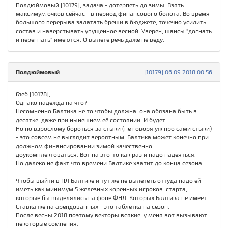
Полдюймовый [10179], задача - дотерпеть до зимы. Взять
максимум очков сейчас - в период финансового болота. Во время
большого перерыва залатать бреши в бюджете, точечно усилить
состав и наверстывать упущенное весной. Уверен, шансы "догнать
и перегнать" имеются. О вылете речь даже не веду.
Полдюймовый
[10179] 06.09.2018 00:56
Глеб [10178],
Однако надежда на что?
Несомненно Балтика не то чтобы должна, она обязана быть в
десятке, даже при нынешнем её состоянии. И будет.
Но по взрослому бороться за стыки (не говоря уж про сами стыки)
- это совсем не выглядит вероятным. Балтика может конечно при
должном финансировании зимой качественно
доукомплектоваться. Вот на это-то как раз и надо надеяться.
Но далеко не факт что времени Балтике хватит до конца сезона.
Чтобы выйти в ПЛ Балтике и тут же не вылететь оттуда надо ей
иметь как минимум 5 железных коренных игроков старта,
которые бы выделялись на фоне ФНЛ. Которых Балтика не имеет.
Ставка же на арендованных - это таблетка на сезон.
После весны 2018 поэтому векторы всякие у меня вот вызывают
некоторые сомнения.