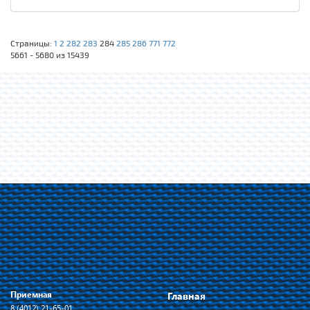
Страницы:
1
2
282
283
284
285
286
771
772
5661 - 5680 из 15439
Приемная
Главная
8 (4012) 21-65-01