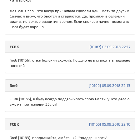
- это плохо?
Для меня зло - это когда при Чепеле сдавали один матч за другим.
Сейчас я вижу, что бьются и стараются. Да, промахи в селекции
видны, но вектор развития верное. Если спонсор начнет помогать
- всё будет хорошо.
FСBK
[10167] 05.09.2018 22:17
Глеб [10166], стаж боления схожий. Но дело не в стаже, а в подмене
понятий
Глеб
[10166] 05.09.2018 22:13
FСBK [10165], я буду всегда поддерживать свою Балтику, что делаю
уже на протяжении 35 лет!
FСBK
[10165] 05.09.2018 22:10
Глеб [10163], продолжайте, любезный, "поддерживать"