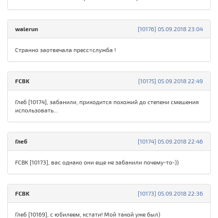
walerun
[10176] 05.09.2018 23:04
Странно заотвечала пресс=служба !
FСBK
[10175] 05.09.2018 22:49
Глеб [10174], забанили, приходится похожий до степени смешения
использовать...
Глеб
[10174] 05.09.2018 22:46
FСBK [10173], вас однако они еще не забанили почему-то-))
FСBK
[10173] 05.09.2018 22:36
Глеб [10169], с юбилеем, кстати! Мой такой уже был)