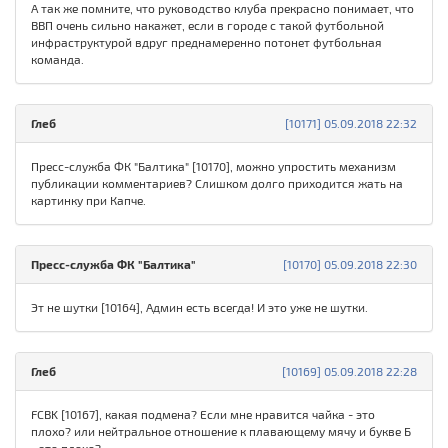
А так же помните, что руководство клуба прекрасно понимает, что
ВВП очень сильно накажет, если в городе с такой футбольной
инфраструктурой вдруг преднамеренно потонет футбольная
команда.
Глеб
[10171] 05.09.2018 22:32
Пресс-служба ФК "Балтика" [10170], можно упростить механизм
публикации комментариев? Слишком долго приходится жать на
картинку при Капче.
Пресс-служба ФК "Балтика"
[10170] 05.09.2018 22:30
Эт не шутки [10164], Админ есть всегда! И это уже не шутки.
Глеб
[10169] 05.09.2018 22:28
FСBK [10167], какая подмена? Если мне нравится чайка - это
плохо? или нейтральное отношение к плавающему мячу и букве Б