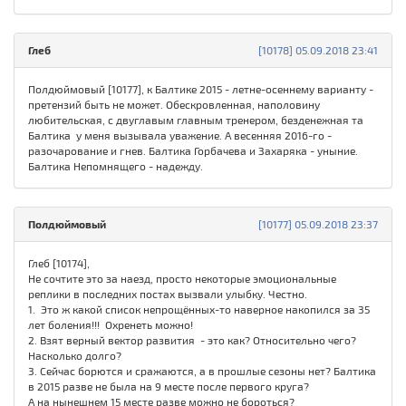
Глеб
[10178] 05.09.2018 23:41
Полдюймовый [10177], к Балтике 2015 - летне-осеннему варианту -
претензий быть не может. Обескровленная, наполовину
любительская, с двуглавым главным тренером, безденежная та
Балтика у меня вызывала уважение. А весенняя 2016-го -
разочарование и гнев. Балтика Горбачева и Захаряка - уныние.
Балтика Непомнящего - надежду.
Полдюймовый
[10177] 05.09.2018 23:37
Глеб [10174],
Не сочтите это за наезд, просто некоторые эмоциональные
реплики в последних постах вызвали улыбку. Честно.
1. Это ж какой список непрощённых-то наверное накопился за 35
лет боления!!! Охренеть можно!
2. Взят верный вектор развития - это как? Относительно чего?
Насколько долго?
3. Сейчас борются и сражаются, а в прошлые сезоны нет? Балтика
в 2015 разве не была на 9 месте после первого круга?
А на нынешнем 15 месте разве можно не бороться?