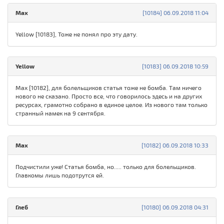
Max
[10184] 06.09.2018 11:04
Yellow [10183], Тоже не понял про эту дату.
Yellow
[10183] 06.09.2018 10:59
Max [10182], для болельщиков статья тоже не бомба. Там ничего
нового не сказано. Просто все, что говорилось здесь и на других
ресурсах, грамотно собрано в единое целое. Из нового там только
странный намек на 9 сентября.
Max
[10182] 06.09.2018 10:33
Подчистили уже! Статья бомба, но..... только для болельщиков.
Главкомы лишь подотрутся ей.
Глеб
[10180] 06.09.2018 04:31