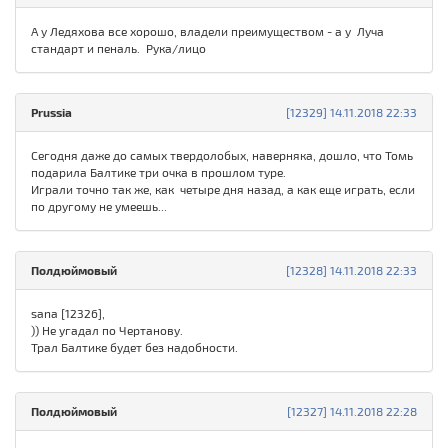
А у Ледяхова все хорошо, владели преимуществом - а у Луча
стандарт и пеналь. Рука/лицо
Prussia
[12329] 14.11.2018 22:33
Сегодня даже до самых твердолобых, наверняка, дошло, что Томь
подарила Балтике три очка в прошлом туре.
Играли точно так же, как четыре дня назад, а как еще играть, если
по другому не умеешь...
Полдюймовый
[12328] 14.11.2018 22:33
sana [12326],
)) Не угадал по Чертанову.
Трал Балтике будет без надобности.
Полдюймовый
[12327] 14.11.2018 22:28