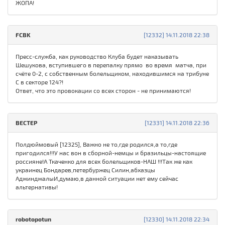
ЖОПА!
FСBK
[12332] 14.11.2018 22:38
Пресс-служба, как руководство Клуба будет наказывать
Шешукова, вступившего в перепалку прямо во время матча, при
счёте 0-2, с собственным болельщиком, находившимся на трибуне
C в секторе 124?!
Ответ, что это провокации со всех сторон - не принимаются!
ВЕСТЕР
[12331] 14.11.2018 22:36
Полдюймовый [12325], Важно не то,где родился,а то,где
пригодился!!!У нас вон в сборной-немцы и бразильцы-настоящие
россияне!А Ткаченко для всех болельщиков-НАШ !!!Так же как
украинец Бондарев,петербуржец Силин,абхазцы
АджинджалыИ,думаю,в данной ситуации нет ему сейчас
альтернативы!
robotopotun
[12330] 14.11.2018 22:34