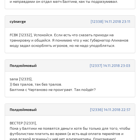
и неправдами он отдал матч Балтике, как ты подразумевал.
cybserge
[12338] 14.11.2018 23:11
FСBK [12332], Успокойся. Если есть что сказать приходи на
тренировку и общайся. Я понимаю что у нас Губернатор Алиханов
моду задал оскорблять игроков, но не надо уподобляться.
Полдюймовый
[12337] 14.11.2018 23:03
sana [12335],
)) Без тралов, так без тралов.
Балтика с Чертаново не проиграет. Так пойдёт?
Полдюймовый
[12336] 14.11.2018 22:57
ВЕСТЕР [12331],
Пока у Балтики не появятся деньги хотя бы только для того, чтобы
футболистам платить во время (а есть ещё оплата перелётов и
куча всякой всячины) у неё нет альтернативы. Однозначно!