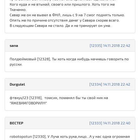
Кого куда и не втыкай, своего или пришлого. Хоть того же
Ткаченко.
Север же он не вывел в ФНЛ, лишь с 9 на 7 смог поднять только.
Опять же по причине отсутствия денег у Севера скорее всего.
В следующем Севера не стало. Да и не тренирует он уже.
sana
[12335] 14.11.2018 22:42
Полдюймовый [12328], Ты хоть когда нибудь начнешь говорить по
русски.
Durgulel
[12334] 14.11.2018 22:42
фтвкуц123 [12316], томсик, поменял бы ты свой ник на
"ЯЖЕВАМГОВОРИЛ!!!"
ВЕСТЕР
[12333] 14.11.2018 22:40
robotopotun [12330], У Луча хоть рука,лицо...А у нас одна огромная