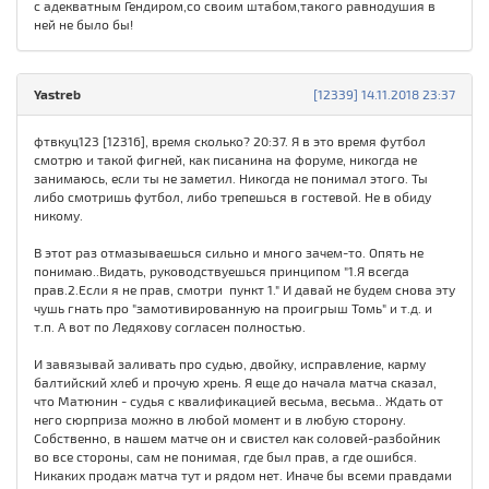
с адекватным Гендиром,со своим штабом,такого равнодушия в
ней не было бы!
Yastreb
[12339] 14.11.2018 23:37
фтвкуц123 [12316], время сколько? 20:37. Я в это время футбол
смотрю и такой фигней, как писанина на форуме, никогда не
занимаюсь, если ты не заметил. Никогда не понимал этого. Ты
либо смотришь футбол, либо трепешься в гостевой. Не в обиду
никому.
В этот раз отмазываешься сильно и много зачем-то. Опять не
понимаю..Видать, руководствуешься принципом "1.Я всегда
прав.2.Если я не прав, смотри пункт 1." И давай не будем снова эту
чушь гнать про "замотивированную на проигрыш Томь" и т.д. и
т.п. А вот по Ледяхову согласен полностью.
И завязывай заливать про судью, двойку, исправление, карму
балтийский хлеб и прочую хрень. Я еще до начала матча сказал,
что Матюнин - судья с квалификацией весьма, весьма.. Ждать от
него сюрприза можно в любой момент и в любую сторону.
Собственно, в нашем матче он и свистел как соловей-разбойник
во все стороны, сам не понимая, где был прав, а где ошибся.
Никаких продаж матча тут и рядом нет. Иначе бы всеми правдами