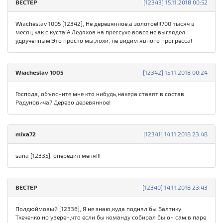
ВЕСТЕР
[12343] 15.11.2018 00:52
Wiacheslav 1005 [12342], Не деревянное,а золотое!!!700 тысяч в
месяц как с куста!А Ледяхов на прессухе вовсе не выглядел
удрученным!Это просто мы,лохи, не видим явного прогресса!
Wiacheslav 1005
[12342] 15.11.2018 00:24
Господа, объясните мне кто нибудь,нахера ставят в состав
Радуновича? Дерево деревянное!
mixa72
[12341] 14.11.2018 23:48
sana [12335], опередил меня!!!
ВЕСТЕР
[12340] 14.11.2018 23:43
Полдюймовый [12336], Я не знаю,куда поднял бы Балтику
Ткеченко,но уверен,что если бы команду собирал бы он сам,в паре