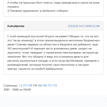
А чтобы на пришлых болт класть, надо прежде всего своих не хуже
поиметь.
)) Ткаченко крымчанин, а Шпе́рлинг сибиряк.
Kukudjamba
[12324] 14.11.2018 22:06
С этой командой все ясно!! Играть не умеют! Обидно то, что на вот
эту "не до команду" в этом сезоне выделили миллионы бюджетных
денег! Совсем недавно из областного бюджета им добавили еще
167 миллионов!!! И львиная часть вложенных денег уходят на
зарплаты этим "звездам" и привозным пенсионерам, которым до
лампочки. Вот что обидно! А ведь это огромные деньги для
региона, выкинутые в никуда, в этих не до футболеров, тренеров и
руководителей, которые получат свои миллионы и сегодня
завтра смоются из клуба!!! Шабашники!
Страницы:
1
2
177
178
179
180
181
771
772
3561 - 3580 из 15439