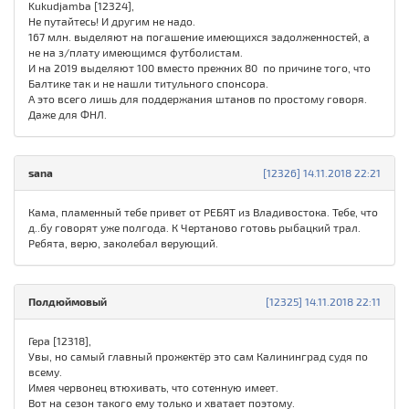
Kukudjamba [12324],
Не путайтесь! И другим не надо.
167 млн. выделяют на погашение имеющихся задолженностей, а
не на з/плату имеющимся футболистам.
И на 2019 выделяют 100 вместо прежних 80 по причине того, что
Балтике так и не нашли титульного спонсора.
А это всего лишь для поддержания штанов по простому говоря.
Даже для ФНЛ.
sana
[12326] 14.11.2018 22:21
Кама, пламенный тебе привет от РЕБЯТ из Владивостока. Тебе, что
д..бу говорят уже полгода. К Чертаново готовь рыбацкий трал.
Ребята, верю, заколебал верующий.
Полдюймовый
[12325] 14.11.2018 22:11
Гера [12318],
Увы, но самый главный прожектёр это сам Калининград судя по
всему.
Имея червонец втюхивать, что сотенную имеет.
Вот на сезон такого ему только и хватает поэтому.