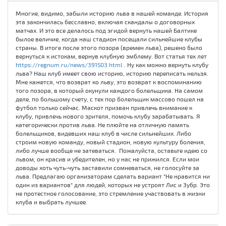
Многие, видимо, забыли историю льва в нашей команде. История
эта закончилась бесславно, включая скандалы о договорных
матчах. И это все делалось под эгидой вернуть нашей Балтике
былое величие, когда наш стадион посещали сильнейшие клубы
страны. В итоге после этого позора (времен льва), решено было
вернуться к истокам, вернув клубную эмблему. Вот статья тех лет
https://regnum.ru/news/391503.html
. Ну как можно вернуть клубу
льва? Наш клуб имеет свою историю, историю переписать нельзя.
Мне кажется, что возврат ко льву, это возврат к воспоминанию
того позора, в который окунули каждого болельщика. На самом
деле, по большому счету, с тех пор болельщик массово пошел на
футбол только сейчас. Маскот призван привлечь внимание к
клубу, привлечь нового зрителя, помочь клубу зарабатывать. Я
категорически против льва. Не плюйте на отличную память
болельщиков, видевших наш клуб в числе сильнейших. Либо
строим новую команду, новый стадион, новую культуру боления,
либо лучше вообще не затеваться. Пожалуйста, оставьте идею со
львом, он красив и убедителен, но у нас не прижился. Если мои
доводы хоть чуть-чуть заставили сомневаться, не голосуйте за
льва. Предлагаю организаторам сделать вариант "Не нравится ни
один из вариантов" для людей, которых не устроят Лис и Зубр. Это
не протестное голосование, это стремление участвовать в жизни
клуба и выбрать лучшее.