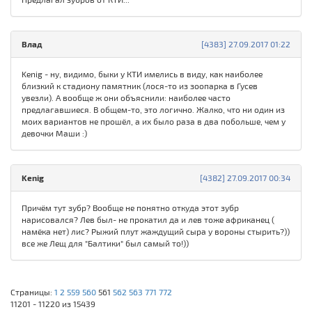
Влад
[4383] 27.09.2017 01:22
Kenig - ну, видимо, быки у КТИ имелись в виду, как наиболее
близкий к стадиону памятник (лося-то из зоопарка в Гусев
увезли). А вообще ж они объяснили: наиболее часто
предлагавшиеся. В общем-то, это логично. Жалко, что ни один из
моих вариантов не прошёл, а их было раза в два побольше, чем у
девочки Маши :)
Kenig
[4382] 27.09.2017 00:34
Причём тут зубр? Вообще не понятно откуда этот зубр
нарисовался? Лев был- не прокатил да и лев тоже африканец (
намёка нет) лис? Рыжий плут жаждущий сыра у вороны стырить?))
все же Лещ для "Балтики" был самый то!))
Страницы:
1
2
559
560
561
562
563
771
772
11201 - 11220 из 15439