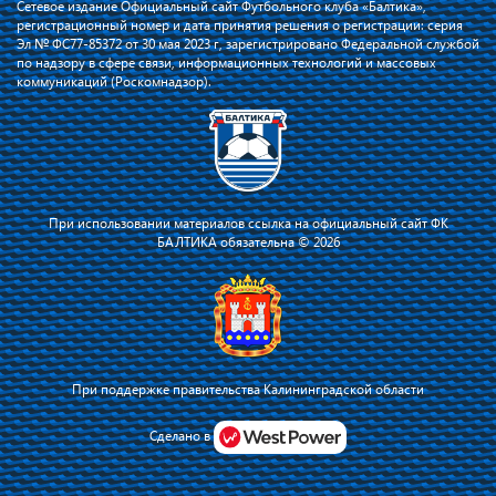
Сетевое издание Официальный сайт Футбольного клуба «Балтика»,
регистрационный номер и дата принятия решения о регистрации: серия
Эл № ФС77-85372 от 30 мая 2023 г, зарегистрировано Федеральной службой
по надзору в сфере связи, информационных технологий и массовых
коммуникаций (Роскомнадзор).
При использовании материалов ссылка на официальный сайт ФК
БАЛТИКА обязательна © 2026
При поддержке правительства Калининградской области
Я соглашаюсь с тем, что владелец сайта использует файлы cookie для
повышения удобства работы на сайте и сервис Яндекс.Метрика. Оставаясь
Сделано в
на сайте, я соглашаюсь с
политикой их применения
.
Принять