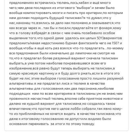
предложениях встречались тюлень,лось,кабан и ещё много
чего,чем двое последних из итогового "выбора".и зачем было
вообще компостировать мозги и писать про критерии,по которым
нам должен подходить будущий талисман?я то думал,что у
нас,наконец-то,взялись за дело как положено,а оказывается,что
как всегда через ж...так бы и писали,предлагайте от фонаря,кому
что в голову взбредёт.в связи с чем очень позабавило особое
выделение того,что одной даме удалось аж целых 5(!!!)вариантов
предложить!какая недостижимо бурная фантазия!а чего не 150? и
вообще,чтобы я ещё хоть раз взялся что-то предлагать...по-моему
все предложения были изначально до лампочки.не смотря на
то,что я предлагал более разумный вариант сначала талисман
выбрать,а уже потом наиболее понравившееся всем его
изображение,всё равно будут теперь выбирать не талисман,а
самую красивую картинку.и я буду долго ржать,если в итоге это
будет не лис.этим выбором голосование просто лишили разумной
альтернативы.я же предлагал лиса и тюленя в качестве
альтернативы для голосования,как два персонажа,наиболее
подходящих нам по всем критериям в талисманы.уж не знаю,чем
провинился несчастный тюлень,вполне себе приятное животное и
далеко не худший вариант для талисмана,но создалось такое
впечатление,что против него целое лобби собрали,так явно кому-
то из приближённых не хочется видеть в качестве талисмана,что
даже к итоговому голосованию не допустили.видимо были
основания переживать за итоги по этому поводу.