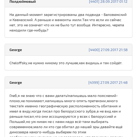
Полдюймовый
[4401] 28.09.2017 01:12
На данный момент зарегистрированы два подвида - Беловежский
и Кавказский. А раньше и мамонты жили.Так что если их сейчас
нет, это не означат что их не было тут вообще. Интересно, черепа
находили где-нибудь?
George
[4400] 27.09.2017 21:58
Cheloffsky,не нужно никому это лучшее,как видишь.и так сойдёт.
George
[4399] 27.09.2017 21:48
Глеб,я не знаю что с вами делать!напишешь мало пояснений-
плохо,не понимают,напишешь много-опять претензии,много
текста!я именно географическую расположенность обитания и
имел в виду,когда писал про белорусского зубра,а не вид.как и
раньше писал,что они ассоциируются у всех с Белоруссией и
Польшей,но уж никак не с нами.надо всё-таки выбирать
современное,мало ли кто где обитал до нашей эры.давайте ещё
динозавра какого-нибудь выберем по этим