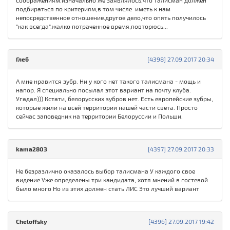
соображениям.изначально же заявлялось,что талисман должен
подбираться по критериям,в том числе иметь к нам
непосредственное отношение.другое дело,что опять получилось
"как всегда".жалко потраченное время,повторюсь...
Глеб
[4398] 27.09.2017 20:34
А мне нравится зубр. Ни у кого нет такого талисмана - мощь и
напор. Я специально посылал этот вариант на почту клуба.
Угадал))) Кстати, белорусских зубров нет. Есть европейские зубры,
которые жили на всей территории нашей части света. Просто
сейчас заповедник на территории Белоруссии и Польши.
kama2803
[4397] 27.09.2017 20:33
Не безразлично оказалось выбор талисмана У каждого свое
видение Уже определены три кандидата, хотя мнений в гостевой
было много Но из этих должен стать ЛИС Это лучший вариант
Cheloffsky
[4396] 27.09.2017 19:42