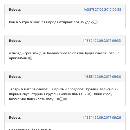
Robots
[4387] 27.09.2017 09:35
Вон в метро в Москве народ натирает все на удачу)))
Robots
[4386] 27.09.2017 09:33
А перед игрой каждый болела просто обязан будет сделать это на
оригинале!))))
Robots
[4385] 27.09.2017 09:30
Теперь в янтаре сделать.. Дарить и продавать брелки, талисманы,
парные скульптурные группы (копию памятника). Яйца сразу
возможно покрывать латунью))))))
Robots
[4384] 27.09.2017 09:26
Предлагал зубров от КТИ...