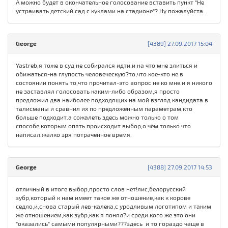
А можно будет в окончательное голосование вставить пункт "Не
устраивать детский сад с куклами на стадионе"? Ну пожалуйста.
George
[4389] 27.09.2017 15:04
Yastreb,я тоже в суд не собирался идти.и на что мне злиться и
обижаться-на глупость человеческую?то,что кое-кто не в
состоянии понять то,что прочитал-это вопрос не ко мне.и я никого
не заставлял голосовать каким-либо образом,я просто
предложил два наиболее подходящих на мой взгляд кандидата в
талисманы и сравнил их по предложенным параметрам,кто
больше подходит.а сожалеть здесь можно только о том
способе,которым опять происходит выбор,о чём только что
написал.жалко зря потраченное время.
George
[4388] 27.09.2017 14:53
отличный в итоге выбор,просто слов нет!лис,белорусский
зубр,который к нам имеет такое же отношение,как к корове
седло,и,снова старый лев-калека,с уродливым логотипом и таким
же отношением,как зубр,как я понял?и среди кого же это они
"оказались" самыми популярными???здесь и то гораздо чаще в