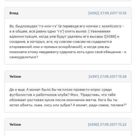
Влад
[4392] 27.09.2017 15:53
Во, быдломудак "гэ-или-гэ" (в переводе его клички с хозяйского -
а в общем, всё равно одно "гэ") опять вылез :( Уважаемая
администрация, когда уже будут удалены его высеры ([4366] и
соседние, в которых, ага, ну совсем-совсем не содержится
откровенной лжи и прямых оскорблений), и когда уже вы
поможете этому неадеквату сдержать хоть одно своё обещание - и
самоудалиться?
Yellow
[4391] 27.09.2017 15:26
Да и еще. А может было бы не плохо провести опрос среди
футболистов и работников клуба? Мол, "Представь, что тебя
обнимает ростовая кукла после окончания матча. Кого бы ты
хотел обнять: льва, лису или зубра? А может, ради смеха, тюленя?"
Yellow
[4390] 27.09.2017 15:22