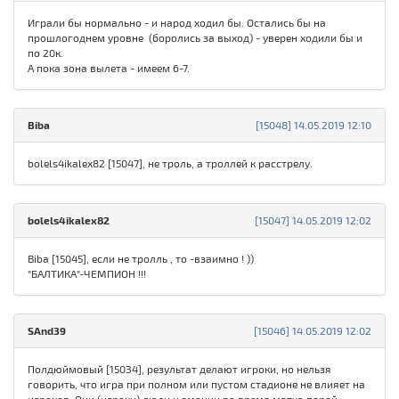
Играли бы нормально - и народ ходил бы. Остались бы на
прошлогоднем уровне (боролись за выход) - уверен ходили бы и
по 20к.
А пока зона вылета - имеем 6-7.
Biba
[15048] 14.05.2019 12:10
bolels4ikalex82 [15047], не троль, а троллей к расстрелу.
bolels4ikalex82
[15047] 14.05.2019 12:02
Biba [15045], если не тролль , то -взаимно ! ))
"БАЛТИКА"-ЧЕМПИОН !!!
SAnd39
[15046] 14.05.2019 12:02
Полдюймовый [15034], результат делают игроки, но нельзя
говорить, что игра при полном или пустом стадионе не влияет на