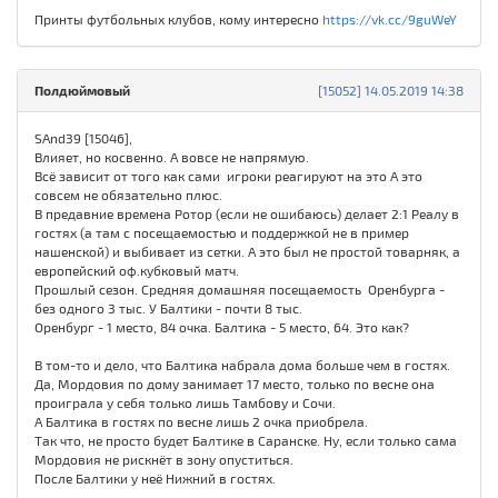
Принты футбольных клубов, кому интересно
https://vk.cc/9guWeY
Полдюймовый
[15052] 14.05.2019 14:38
SAnd39 [15046],
Влияет, но косвенно. А вовсе не напрямую.
Всё зависит от того как сами игроки реагируют на это А это
совсем не обязательно плюс.
В предавние времена Ротор (если не ошибаюсь) делает 2:1 Реалу в
гостях (а там с посещаемостью и поддержкой не в пример
нашенской) и выбивает из сетки. А это был не простой товарняк, а
европейский оф.кубковый матч.
Прошлый сезон. Средняя домашняя посещаемость Оренбурга -
без одного 3 тыс. У Балтики - почти 8 тыс.
Оренбург - 1 место, 84 очка. Балтика - 5 место, 64. Это как?
В том-то и дело, что Балтика набрала дома больше чем в гостях.
Да, Мордовия по дому занимает 17 место, только по весне она
проиграла у себя только лишь Тамбову и Сочи.
А Балтика в гостях по весне лишь 2 очка приобрела.
Так что, не просто будет Балтике в Саранске. Ну, если только сама
Мордовия не рискнёт в зону опуститься.
После Балтики у неё Нижний в гостях.