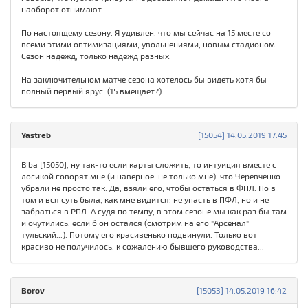
наоборот отнимают.
По настоящему сезону. Я удивлен, что мы сейчас на 15 месте со
всеми этими оптимизациями, увольнениями, новым стадионом.
Сезон надежд, только надежд разных.
На заключительном матче сезона хотелось бы видеть хотя бы
полный первый ярус. (15 вмещает?)
Yastreb
[15054] 14.05.2019 17:45
Biba [15050], ну так-то если карты сложить, то интуиция вместе с
логикой говорят мне (и наверное, не только мне), что Черевченко
убрали не просто так. Да, взяли его, чтобы остаться в ФНЛ. Но в
том и вся суть была, как мне видится: не упасть в ПФЛ, но и не
забраться в РПЛ. А судя по темпу, в этом сезоне мы как раз бы там
и очутились, если б он остался (смотрим на его "Арсенал"
тульский...). Потому его красивенько подвинули. Только вот
красиво не получилось, к сожалению бывшего руководства...
Borov
[15053] 14.05.2019 16:42