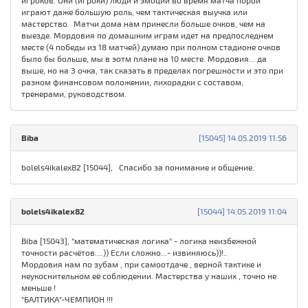
игроков. Они (игроки) люди и эмоции во время матча порой
играют даже большую роль, чем тактическая выучка или
мастерство. Матчи дома нам принесли больше очков, чем на
выезде. Мордовия по домашним играм идет на предпоследнем
месте (4 победы из 18 матчей) думаю при полном стадионе очков
было бы больше, мы в эотм плане на 10 месте. Мордовия... да
выше, но на 3 очка, так сказать в пределах погрешности и это при
разном финансовом положении, лихорадки с составом,
тренерами, руководством.
Biba
[15045] 14.05.2019 11:56
bolels4ikalex82 [15044], Спасибо за понимание и общение.
bolels4ikalex82
[15044] 14.05.2019 11:04
Biba [15043], "математическая логика" - логика неизбежной
точности расчётов....)) Если сложно...- извиняюсь))!..
Мордовия нам по зубам , при самоотдаче , верной тактике и
неукоснительном её соблюдении. Мастерства у наших , точно не
меньше !
"БАЛТИКА"-ЧЕМПИОН !!!