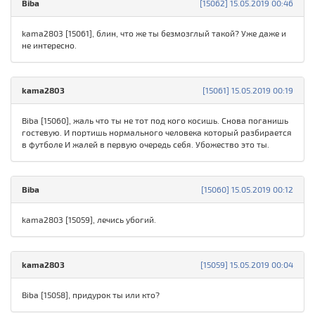
Biba
[15062] 15.05.2019 00:46
kama2803 [15061], блин, что же ты безмозглый такой? Уже даже и
не интересно.
kama2803
[15061] 15.05.2019 00:19
Biba [15060], жаль что ты не тот под кого косишь. Снова поганишь
гостевую. И портишь нормального человека который разбирается
в футболе И жалей в первую очередь себя. Убожество это ты.
Biba
[15060] 15.05.2019 00:12
kama2803 [15059], лечись убогий.
kama2803
[15059] 15.05.2019 00:04
Biba [15058], придурок ты или кто?