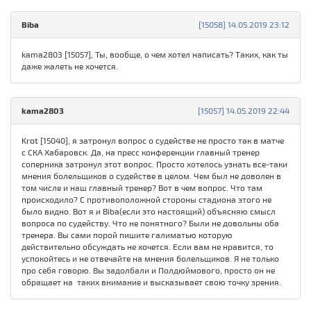
Biba
[15058] 14.05.2019 23:12
kama2803 [15057], Ты, вообще, о чем хотел написать? Таких, как ты
даже жалеть не хочется.
kama2803
[15057] 14.05.2019 22:44
Krot [15040], я затронул вопрос о судействе не просто так в матче
с СКА Хабаровск. Да, на пресс конференции главный тренер
соперника затронул этот вопрос. Просто хотелось узнать все-таки
мнения болельщиков о судействе в целом. Чем был не доволен в
том числе и наш главный тренер? Вот в чем вопрос. Что там
происходило? С противоположной стороны стадиона этого не
было видно. Вот я и Biba(если это настоящий) объясняю смысл
вопроса по судейству. Что не понятного? Были не довольны оба
тренера. Вы сами порой пишите галиматью которую
действительно обсуждать не хочется. Если вам не нравится, то
успокойтесь и не отвечайте на мнения болельщиков. Я не только
про себя говорю. Вы задолбали и Полдюймового, просто он не
обращает на таких внимание и высказывает свою точку зрения.