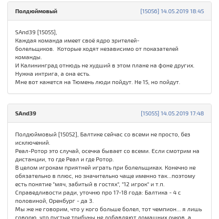
Полдюймовый
[15056] 14.05.2019 18:45
SAnd39 [15055],
Каждая команда имеет своё ядро зрителей-
болельщиков. Которые ходят независимо от показателей
команды.
И Калининград отнюдь не худший в этом плане на фоне других.
Нужна интрига, а она есть.
Мне вот кажется на Тюмень люди пойдут. Не 15, но пойдут.
SAnd39
[15055] 14.05.2019 17:48
Полдюймовый [15052], Балтике сейчас со всеми не просто, без
исключений.
Реал-Ротор это случай, осечка бывает со всеми. Если смотрим на
дистанции, то где Реал и где Ротор.
В целом игрокам приятней играть при болельщиках. Конечно не
обязательно в плюс, но значительно чаще именно так...поэтому
есть понятие "мяч, забитый в гостях", "12 игрок" и т.п.
Справедливости ради, уточню про 17-18 года: Балтика - 4 с
половиной, Оренбург - да 3.
Мы же не говорим, что у кого больше болел, тот чемпион... я лишь
говорю, что пустые трибуны не добавляют домашних очков, а