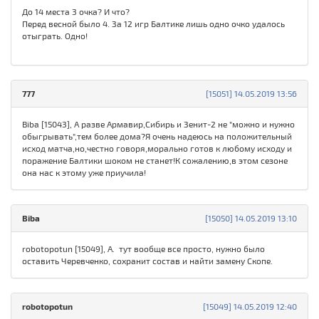
До 14 места 3 очка? И что?
Перед весной было 4. За 12 игр Балтике лишь одно очко удалось
отыграть. Одно!
777
[15051] 14.05.2019 13:56
Biba [15043], А разве Армавир,Сибирь и Зенит-2 не "можно и нужно
обыгрывать",тем более дома?Я очень надеюсь на положительный
исход матча,но,честно говоря,морально готов к любому исходу и
поражение Балтики шоком не станет!К сожалению,в этом сезоне
она нас к этому уже приучила!
Biba
[15050] 14.05.2019 13:10
robotopotun [15049], А. тут вообще все просто, нужно было
оставить Черевченко, сохранит состав и найти замену Скопе.
robotopotun
[15049] 14.05.2019 12:40