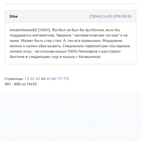
Biba
[15043] 14.05.2019 09:59
bolels4ikalex82 [15041], Футбол не был бы футболом, если бы
поддавапся математике. Термина " математическая логика" я не
знаю. Может быть стар стал. А, так все правильно. Мордовию
можно и нужно обыгрывать. Специально пересмотрел последнюю
ихнюю игру - не сильнее наших 100% Паникеров к расстрелу!
Балтика в следующем году в вышку с Калешиным.
Страницы:
1
2
42
43
44
45
46
771
772
861 - 880 из 15439