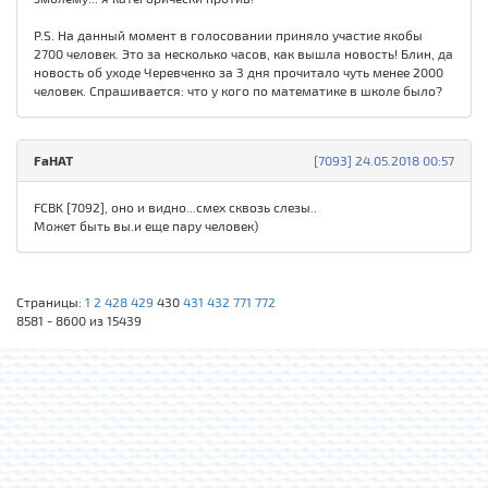
P.S. На данный момент в голосовании приняло участие якобы
2700 человек. Это за несколько часов, как вышла новость! Блин, да
новость об уходе Черевченко за 3 дня прочитало чуть менее 2000
человек. Спрашивается: что у кого по математике в школе было?
FaHAT
[7093] 24.05.2018 00:57
FCBK [7092], оно и видно...смех сквозь слезы..
Может быть вы.и еще пару человек)
Страницы:
1
2
428
429
430
431
432
771
772
8581 - 8600 из 15439