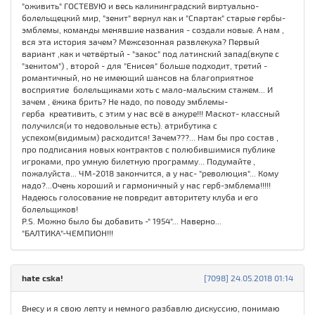
"оживить" ГОСТЕВУЮ и весь калининградский виртуально-
болельщецкий мир, "зенит" вернул как и "Спартак" старые гербы-
эмблемы, команды менявшие названия - создали новые. А нам ,
вся эта история зачем? Межсезонная развлекуха? Первый
вариант ,как и четвёртый - "закос" под латинский запад(вкупе с
"зенитом") , второй - для "Енисея" больше подходит, третий -
романтичный, но не имеющий шансов на благоприятное
восприятие болельщиками хоть с мало-мальским стажем... И
зачем , ёжика брить? Не надо, по поводу эмблемы-
герба креативить, с этим у нас всё в ажуре!!! Маскот- классный
получился(и то недовольные есть). атрибутика с
успехом(видимым) расходится! Зачем???... Нам бы про состав ,
про подписания новых контрактов с полюбившимися публике
игроками, про умную билетную программу... Подумайте ,
пожалуйста... ЧМ-2018 закончится, а у нас- "революция"... Кому
надо?...Очень хороший и гармоничный у нас герб-эмблема!!!!!
Надеюсь голосование не повредит авторитету клуба и его
болельщиков!
P.S. Можно было бы добавить -" 1954"... Наверно...
"БАЛТИКА"-ЧЕМПИОН!!!
hate cska!
[7098] 24.05.2018 01:14
Внесу и я свою лепту и немного разбавлю дискуссию, понимаю