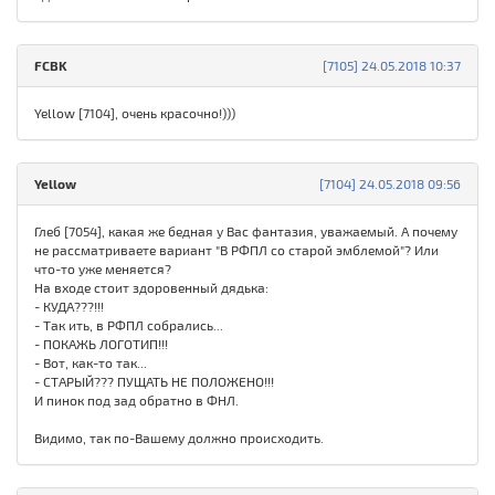
FCBK
[7105] 24.05.2018 10:37
Yellow [7104], очень красочно!)))
Yellow
[7104] 24.05.2018 09:56
Глеб [7054], какая же бедная у Вас фантазия, уважаемый. А почему
не рассматриваете вариант "В РФПЛ со старой эмблемой"? Или
что-то уже меняется?
На входе стоит здоровенный дядька:
- КУДА???!!!
- Так ить, в РФПЛ собрались...
- ПОКАЖЬ ЛОГОТИП!!!
- Вот, как-то так...
- СТАРЫЙ??? ПУЩАТЬ НЕ ПОЛОЖЕНО!!!
И пинок под зад обратно в ФНЛ.
Видимо, так по-Вашему должно происходить.