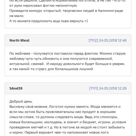
Но если решили, сделайте нормальные логотипы, а не так - кто-то
от руки нарисовал фигню непонятную.
Проведите конкурс открытый, творческих людей в Калининграде
не мало.
А то можете предложить еще льва вернуть =)
North West
[7112] 24.05.2018 12:46
По эмблеме - получается поставили перед фактом. Можно старую
эмблему чуть-чуть обновить и она получится современной,
актуальной, свежей. И народу довольного будет больше я уверен,
а так какой-то стресс для болельщиков лишний.
SAnd39
[7111] 24.05.2018 12:26
Добрый день.
Выскажу своё мнение. Логотип нужно менять. Мода меняется и
если мы хотим быть привлекательны как продукт в хорошем
смысле слова, то должны следовать моде. Ведь это спонсоры,
новые болельщики, молодежь, а значит и бюджет, игроки, условия
проведения матчей и т.д. Но в погоне за модой не стоит забывать
и корни. Первый вариант чем-то напоминает новое лого