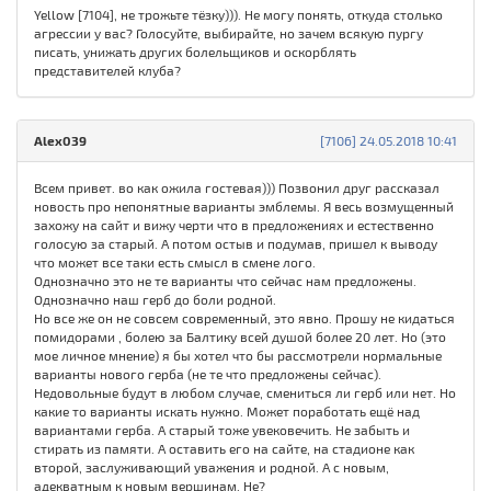
Yellow [7104], не трожьте тёзку))). Не могу понять, откуда столько
агрессии у вас? Голосуйте, выбирайте, но зачем всякую пургу
писать, унижать других болельщиков и оскорблять
представителей клуба?
Alex039
[7106] 24.05.2018 10:41
Всем привет. во как ожила гостевая))) Позвонил друг рассказал
новость про непонятные варианты эмблемы. Я весь возмущенный
захожу на сайт и вижу черти что в предложениях и естественно
голосую за старый. А потом остыв и подумав, пришел к выводу
что может все таки есть смысл в смене лого.
Однозначно это не те варианты что сейчас нам предложены.
Однозначно наш герб до боли родной.
Но все же он не совсем современный, это явно. Прошу не кидаться
помидорами , болею за Балтику всей душой более 20 лет. Но (это
мое личное мнение) я бы хотел что бы рассмотрели нормальные
варианты нового герба (не те что предложены сейчас).
Недовольные будут в любом случае, смениться ли герб или нет. Но
какие то варианты искать нужно. Может поработать ещё над
вариантами герба. А старый тоже увековечить. Не забыть и
стирать из памяти. А оставить его на сайте, на стадионе как
второй, заслуживающий уважения и родной. А с новым,
адекватным к новым вершинам. Не?