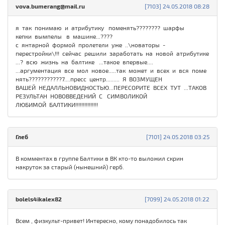
vova.bumerang@mail.ru
[7103] 24.05.2018 08:28
я так понимаю и атрибутику поменять???????? шарфы
кепки вымпелы в машине...????
с янтарной формой пролетели уже ..\новаторы -
перестройки\!!! сейчас решили заработать на новой атрибутике
...? всю жизнь на балтике ...такое впервые....
...аргументация все мол новое.....так может и всех и вся поме
нять???????????7....пресс центр......... Я ВОЗМУЩЕН
ВАШЕЙ НЕДАЛЛЬНОВИДНОСТЬЮ...ПЕРЕСОРИТЕ ВСЕХ ТУТ ...ТАКОВ
РЕЗУЛЬТАН НОВОВВЕДЕНИЙ С СИМВОЛИКОЙ
ЛЮБИМОЙ БАЛТИКИ!!!!!!!!!!!!!!!
Глеб
[7101] 24.05.2018 03:25
В комментах в группе Балтики в ВК кто-то выложил скрин
накруток за старый (нынешний) герб.
bolels4ikalex82
[7099] 24.05.2018 01:22
Всем , физкульт-привет! Интересно, кому понадобилось так