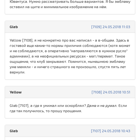
Ювентуса. Нужно рассматривать больше вариантов. Я бы эмблему
оставил на щите и минимальное изображение на нём.
Gleb
[7109] 24.05.2018 11:03
Yellow [7108], я не конкретно про вас написал - а в-общем. Здесь в
гостевой еще какие-то нормы приличия соблюдаются (хотя может
и не соблюдаются, а оперативно "направляются в нужное русло"
админами), а на неофициальных ресурсах - мат/перемат. Такое
ощущение, что клуб закрывают. Помнится, нынешнюю эмблему
уже меняли - и ничего страшного не произошло, спустя пять лет
вернули.
Yellow
[7108] 24.05.2018 10:51
Gleb [7107], а где я унижал или оскорблял? Даже и не думал. Если
где так получилось, то прошу прощения.
Gleb
[7107] 24.05.2018 10:43