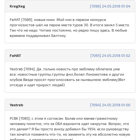
KregXeg
[7096] 24.05.2018 01:04
FaHAT [7089], новые ники. Мой ник в первом конкурсе
прогнозистов шёл на пером месте туров 30. В итоге занял 5 место.
Так что не надо. Читаю постоянно, но редко пишу здесь. В любые
времена поддерживал Балтику.
FaHAT
[7095] 24.05.2018 01:02
Yastreb [7094], Да ,только новость про эмблему облетела уже
все новостные группы,группы фнл,болел Локомотива и других
клубов.Везде просят проголосовать за нынешнюю эмблему)Вот
отсюда и идет прирост людей)
Yastreb
[7094] 24.05.2018 01:00
FCBK [7085], с этим я согласен. Более или менее грамотному
человеку понятно, что за ОБА варианта идет накрутка. Вопрос, кто
это делает? Я бы просто внизу добавил бы 1954, если руководству
так хочется поменять что-то, но заменять эту на абсолютно новую
эмблему... я категорически против!