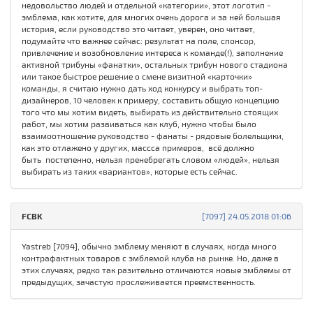
недовольство людей и отдельной «категории», этот логотип -
эмблема, как хотите, для многих очень дорога и за ней большая
история, если руководство это читает, уверен, оно читает,
подумайте что важнее сейчас: результат на поле, спонсор,
привлечение и возобновление интереса к команде(!), заполнение
активной трибуны «фанатки», остальных трибун нового стадиона
или такое быстрое решение о смене визитной «карточки»
команды, я считаю нужно дать ход конкурсу и выбрать топ-
дизайнеров, 10 человек к примеру, составить общую концепцию
того что мы хотим видеть, выбирать из действительно стоящих
работ, мы хотим развиваться как клуб, нужно чтобы было
взаимоотношение руководство - фанаты - рядовые болельщики,
как это отлажено у других, массса примеров, всё должно
быть постепенно, нельзя пренебрегать словом «людей», нельзя
выбирать из таких «вариантов», которые есть сейчас.
FCBK
[7097] 24.05.2018 01:06
Yastreb [7094], обычно эмблему меняют в случаях, когда много
контрафактных товаров с эмблемой клуба на рынке. Но, даже в
этих случаях, редко так разительно отличаются новые эмблемы от
предыдущих, зачастую прослеживается преемственность.