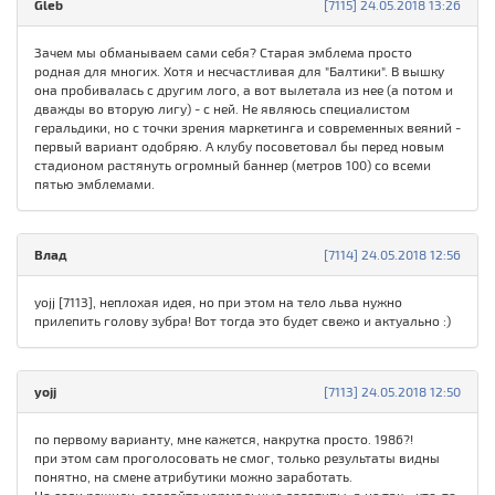
Gleb
[7115] 24.05.2018 13:26
Зачем мы обманываем сами себя? Старая эмблема просто
родная для многих. Хотя и несчастливая для "Балтики". В вышку
она пробивалась с другим лого, а вот вылетала из нее (а потом и
дважды во вторую лигу) - с ней. Не являюсь специалистом
геральдики, но с точки зрения маркетинга и современных веяний -
первый вариант одобряю. А клубу посоветовал бы перед новым
стадионом растянуть огромный баннер (метров 100) со всеми
пятью эмблемами.
Влад
[7114] 24.05.2018 12:56
yojj [7113], неплохая идея, но при этом на тело льва нужно
прилепить голову зубра! Вот тогда это будет свежо и актуально :)
yojj
[7113] 24.05.2018 12:50
по первому варианту, мне кажется, накрутка просто. 1986?!
при этом сам проголосовать не смог, только результаты видны
понятно, на смене атрибутики можно заработать.