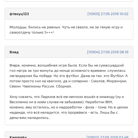
фтвкуц123
[10905] 27.09.2018 10:02
Молодцы, бились на равных. Чуть не свезло, на за такую игру и
самоотдачу только 5+++!
Влад
[10904] 27.09.2018 08:16
Вчера, конечно, волшебная игра была. Если бы не сумасшедший
гол негра за три минуты до конца основного времени, случилась
легендарная бы победа. Но это футбол. Даже не так: это Футбол. А
потом просто сил не хватило, да и соперник - Смолов, Миранчуки.
Сёмин. Чемпионы России. Сборная.
Хочу сказать, что Ледяхов всё же неплохо вошёл в команду (ну и
Василенко ни в коем случае не забываем). Наработки ВКН,
конечно, ему остались, но и недоработки - физа - тоже. Но в целом
надежда, что всё наладится, что прорвёмся - есть. Лишь бы с
деньгами наладилось...
Kaminsky
[10903] 27.09.2018 02:48