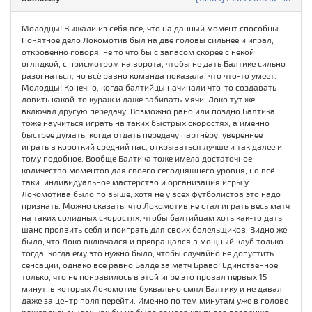
Молодцы! Выжали из себя всё, что на данный момент способны.
Понятное дело Локомотив был на две головы сильнее и играл,
откровенно говоря, не то что бы с запасом скорее с некой
оглядкой, с присмотром на ворота, чтобы не дать Балтике сильно
разогнаться, но всё равно команда показала, что что-то умеет.
Молодцы! Конечно, когда балтийцы начинали что-то создавать
ловить какой-то кураж и даже забивать мячи, Локо тут же
включал другую передачу. Возможно рано или поздно Балтика
тоже научиться играть на таких быстрых скоростях, а именно
быстрее думать, когда отдать передачу партнёру, увереннее
играть в короткий средний пас, открываться лучше и так далее и
тому подобное. Вообще Балтика тоже имела достаточное
количество моментов для своего сегодняшнего уровня, но всё-
таки индивидуальное мастерство и организация игры у
Локомотива было по выше, хотя не у всех футболистов это надо
признать. Можно сказать, что Локомотив не стал играть весь матч
на таких солидных скоростях, чтобы балтийцам хоть как-то дать
шанс проявить себя и поиграть для своих болельщиков. Видно же
было, что Локо включался и превращался в мощный клуб только
тогда, когда ему это нужно было, чтобы случайно не допустить
сенсации, однако всё равно Балде за матч Браво! Единственное
только, что не понравилось в этой игре это провал первых 15
минут, в которых Локомотив буквально смял Балтику и не давал
даже за центр поля перейти. Именно по тем минутам уже в голове