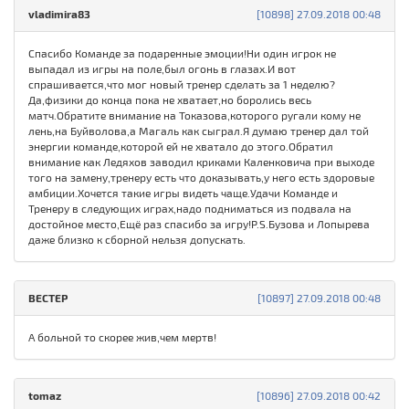
vladimira83
[10898] 27.09.2018 00:48
Спасибо Команде за подаренные эмоции!Ни один игрок не
выпадал из игры на поле,был огонь в глазах.И вот
спрашивается,что мог новый тренер сделать за 1 неделю?
Да,физики до конца пока не хватает,но боролись весь
матч.Обратите внимание на Токазова,которого ругали кому не
лень,на Буйволова,а Магаль как сыграл.Я думаю тренер дал той
энергии команде,которой ей не хватало до этого.Обратил
внимание как Ледяхов заводил криками Каленковича при выходе
того на замену,тренеру есть что доказывать,у него есть здоровые
амбиции.Хочется такие игры видеть чаще.Удачи Команде и
Тренеру в следующих играх,надо подниматься из подвала на
достойное место,Ещё раз спасибо за игру!P.S.Бузова и Лопырева
даже близко к сборной нельзя допускать.
ВЕСТЕР
[10897] 27.09.2018 00:48
А больной то скорее жив,чем мертв!
tomaz
[10896] 27.09.2018 00:42