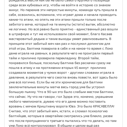
рождались мысли как бы не было самого крупного позорища
среди всех кубковых игр, чтобы не войти в историю со знаком
минус. Но пережив эти непростые минуты, команда чуть пришла в
себя, освоились, вспомнила, что играет дома и начала проводить
какие-то атаки, но опять же эти атаки пришли только после
забитого мяча, который на те минуты (кстати) вытек, абсолютно
не логично. Но всё равно было приятно - единственный раз вошли
в штрафную и тут же использовали свой момент, благо Касаев
мастеровитый дядька и такие выходы умеет реализовывать. В
принципе этот забитый мяч как раз и послужил допингом для
этой игры, Балтика поверила в себя и на какое-то время с Локо
даже играла на равных, в результате чего не проиграли первый
тайм и прилично проверила перекладину. Второй тайм,
понравился больше, поскольку Балтика без раскачки сразу же
пошла в атаку и на протяжении вторых 45 минут прилично
создавала моментов у чужих ворот - другими словами играла в
давление, в результате чего смогла вновь повести, вот здесь было
уже всё логично. Если бы не эти хронические для Балтики
заключительные минуты матча весь город уже бы устроил
большую пьянку. Что в 90-ых это было слабым местом Балтики,
что сейчас. Ну что не говори, гол Эдэра это, конечно, украшение
любого чемпионата, думаю что его даже можно поставить
вровень с мячом Криштиану ворота Ювэ. Это было КРАСАВЕЛЛА!
Считаю, что этот забитый мяч, кстати, и сломал психологию
балтийцев, которые в овертайме смотрелись уже блекло, разве
что после пропущенного третьего пытались что-то делать, но там
уже Локо всё контролировал. В общим и целом ещё раз