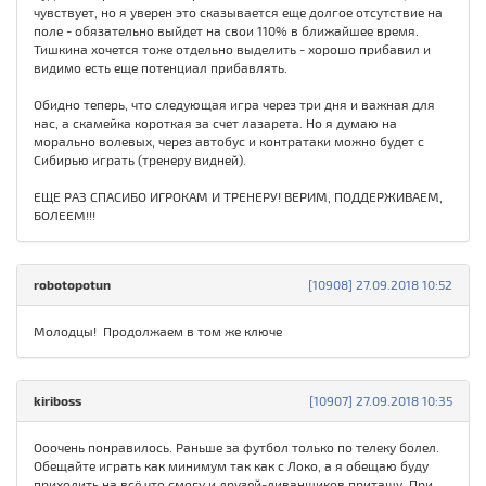
чувствует, но я уверен это сказывается еще долгое отсутствие на
поле - обязательно выйдет на свои 110% в ближайшее время.
Тишкина хочется тоже отдельно выделить - хорошо прибавил и
видимо есть еще потенциал прибавлять.
Обидно теперь, что следующая игра через три дня и важная для
нас, а скамейка короткая за счет лазарета. Но я думаю на
морально волевых, через автобус и контратаки можно будет с
Сибирью играть (тренеру видней).
ЕЩЕ РАЗ СПАСИБО ИГРОКАМ И ТРЕНЕРУ! ВЕРИМ, ПОДДЕРЖИВАЕМ,
БОЛЕЕМ!!!
robotopotun
[10908] 27.09.2018 10:52
Молодцы! Продолжаем в том же ключе
kiriboss
[10907] 27.09.2018 10:35
Ооочень понравилось. Раньше за футбол только по телеку болел.
Обещайте играть как минимум так как с Локо, а я обещаю буду
приходить на всё что смогу и друзей-диванщиков притащу. При