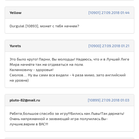
Yellow
[10901] 27.09.2018 01:44
Durgulel [10893], может с тебя начнем?
Yurets
[10900] 27.09.2018 01:21
Это было круто! Парни, Вы молодцы! Надеюсь, что и в Лучшей Лиге
Мира начнёте так же отдаваться на поле.
Каленковичу - здоровья!
Смолов.... Ну вы сами все видели - 4 раза мимо, зато английский
на уровне)
pluto-82@mail.ru
[10899] 27.09.2018 01:03
Ребята,большое спасибо за игру!!!Бились как Львы!Так держать!
Очень напряженной и захвающей игра получилась.Вы-
лучшие,верим в ВАС!!!