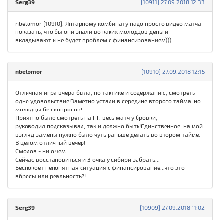
Serg39
[10911] 27.09.2018 12:33
nbelomor [10910], Янтарному комбинату надо просто видео матча
показать, что бы они знали во каких молодцов деньги
вкладывают и не будет проблем с финансированием)))
nbelomor
[10910] 27.09.2018 12:15
Отличная игра вчера была, по тактике и содержанию, смотреть
одно удовольствие!Заметно устали в середине второго тайма, но
молодцы без вопросов!
Приятно было смотреть на ГТ, весь матч у бровки,
руководил,подсказывал, так и должно быть!Единственное, на мой
взгляд замены нужно было чуть раньше делать во втором тайме.
В целом отличный вечер!
Смолов - ни о чем...
Сейчас восстановиться и 3 очка у сибири забрать...
Беспокоет непонятная ситуация с финансирование...что это
вбросы или реальность?!
Serg39
[10909] 27.09.2018 11:02