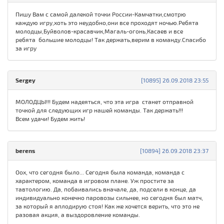
Пишу Вам с самой далекой точки России-Камчатки,смотрю
каждую игру,хоть это неудобно,они все проходят ночью.Ребята
молодцы,Буйволов-красавчик,Магаль-огонь,Касаев и все
ребята большие молодцы! Так держать,верим в команду.Спасибо
за игру
Sergey
[10895] 26.09.2018 23:55
МОЛОДЦЫ!!! Будем надеяться, что эта игра станет отправной
точкой для следующих игр нашей команды. Так держать!!!
Всем удачи! Будем жить!
berens
[10894] 26.09.2018 23:37
Оох, что сегодня было... Сегодня была команда, команда с
характером, команда в игровом плане. Уж простите за
тавтологию. Да, побаивались вначале, да, подсели в конце, да
индивидуально конечно паровозы сильнее, но сегодня был матч,
за который я аплодирую стоя! Как же хочется верить, что это не
разовая акция, а выздоровление команды.