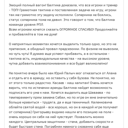
Эмоций полный вагон! Балтика доказала, что все игроки и тренер
- ТОП! Грамотная тактика и поставленная задача на игру, игроки
так же грамотно эту задачу исполняли. Соперника не боялись,
статус соперника тоже не давил. Это говорит о том, что Балтика
команда уровня РПЛ.
Всем игрокам хочется сказать ОГРОМНОЕ СПАСИБО! Продолжайте
и прибавляйте в том же духе!
О неприятных моментах хочется выделить только одно, но это не
претензия, а обидный провал предсезонки. По физике не вывозим,
но чуть чуть! Я думаю еще успеют прибавить, а в остальном -
тактика есть, индивидуальные качества - на высоком уровне,
чутка добавить взаимопонимания и все будет великолепно!
Не понятно вчера было как Юрий Палыч мог отказаться от Алана
и отдать его в аренду, но оставить у себя Бузова. Не понятно, но
от этого только радостно. Касаев - наш капитан! Очень хочется
верить, что по истечении аренды Балтика найдет возможность
подписать его уже к нам. Хочется выделить еще Шаваева - по
темпераменту прям замена Себаи, но по игре он мне значительно
больше нравиться - трудяга, да и еще техничный. Каленковича
облейте святой водой - все хорошо, но он в каждой игре получает
от соперника) Григорьеву видимо нашли его позицию на поле -
очень хорошо он себя на ней чувствует. Похвалить можно
каждого. Центральные защитники - стена, добавить скорости и
будет быстрая стена. Погребняк немного скованно себя еще