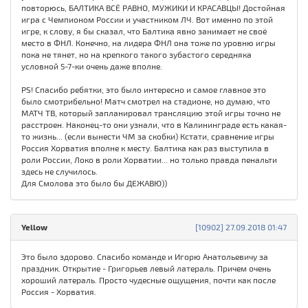
повторюсь, БАЛТИКА ВСЁ РАВНО, МУЖИКИ И КРАСАВЦЫ! Достойная
игра с Чемпионом России и участником ЛЧ. Вот именно по этой
игре, к слову, я бы сказал, что Балтика явно занимает не своё
место в ФНЛ. Конечно, на лидера ФНЛ она тоже по уровню игры
пока не тянет, но на крепкого такого зубастого середняка
условной 5-7-ки очень даже вполне.
PS! Спасибо ребятки, это было интересно и самое главное это
было смотрибельно! Матч смотрел на стадионе, но думаю, что
МАТЧ ТВ, который запланировал трансляцию этой игры точно не
расстроен. Наконец-то они узнали, что в Калининграде есть какая-
то жизнь... (если вынести ЧМ за скобки) Кстати, сравнение игры
Россия Хорватия вполне к месту. Балтика как раз выступила в
роли России, Локо в роли Хорватии... но только правда пенальти
здесь не случилось.
Для Смолова это было бы ДЕЖАВЮ))
Yellow
[10902] 27.09.2018 01:47
Это было здорово. Спасибо команде и Игорю Анатольевичу за
праздник. Открытие - Григорьев левый латераль. Причем очень
хороший латераль. Просто чудесные ощущения, почти как после
Россия - Хорватия.