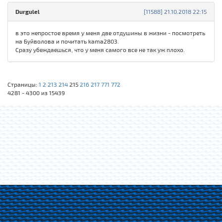
Durgulel
[11588] 21.10.2018 22:15
в это непростое время у меня две отдушины в жизни - посмотреть
на Буйволова и почитать kama2803.
Сразу убеждаешься, что у меня самого все не так уж плохо.
Страницы:
1
2
213
214
215
216
217
771
772
4281 - 4300 из 15439