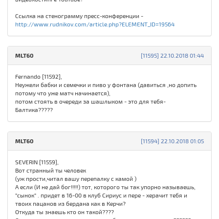
Ссылка на стенограмму пресс-конференции -
http://www.rudnikov.com/article.php?ELEMENT_ID=19564
MLT60
[11595] 22.10.2018 01:44
Fernando [11592],
Неужели бабки и семечки и пиво у фонтана (давиться ,но допить
потому что уже матч начинается),
потом стоять в очереди за шашлыком - это для тебя-
Балтика?????
MLT60
[11594] 22.10.2018 01:05
SEVERIN [11559],
Вот странный ты человек
(уж прости,читал вашу перепалку с камой )
А если (И не дай бог!!!!!) тот, которого ты так упорно называешь,
"сынок" . придет в 16-00 в клуб Сириус и пере - херачит тебя и
твоих пацанов из бердана как в Керчи?
Откуда ты знаешь кто он такой????