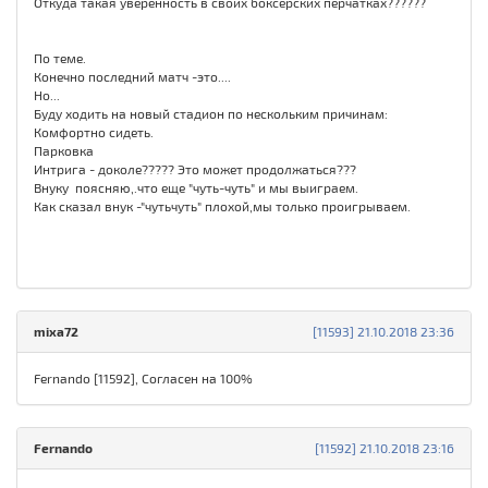
Откуда такая уверенность в своих боксерских перчатках??????
По теме.
Конечно последний матч -это....
Но...
Буду ходить на новый стадион по нескольким причинам:
Комфортно сидеть.
Парковка
Интрига - доколе????? Это может продолжаться???
Внуку поясняю,.что еще "чуть-чуть" и мы выиграем.
Как сказал внук -"чутьчуть" плохой,мы только проигрываем.
mixa72
[11593] 21.10.2018 23:36
Fernando [11592], Cогласен на 100%
Fernando
[11592] 21.10.2018 23:16