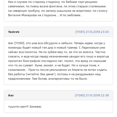
Как я скучаю по старому стадиону, по бабкам торгующими
семечками, по пивку возле фонтана, по этим старым ступенькам
на северную трибуну, по запаху шашлыка за воротами, по голосу
Виталия Макарова на стадионе.... И по эмблеме...
Yastreb
[11591] 21.10.2018 23:03
ikar [11590], это уже все обсудили и забыли. Теперь ждем, когда у
команды будет новый ген.дир и новый тренер. С Ледяховым уже
сейчас все понятно. Не по зубам ему то, за что он взялся. Честно
сказать, я еще когда перед назначением увидел его лицо и вкратце
прочитал биографию последних лет, понял, что вряд ли хорошее
что-то он сумеет. Хуже, может, и не будет. Но и лучше тоже, к
сожалению... Просто после увольнения из Ахмата не хотел сидеть
без работы (читайте: без денег), потому и не раздумывал над
предложением. Тем более, альтернативы-то не было.
ikar
[11590] 21.10.2018 22:36
тушите свет!!! Занавес.