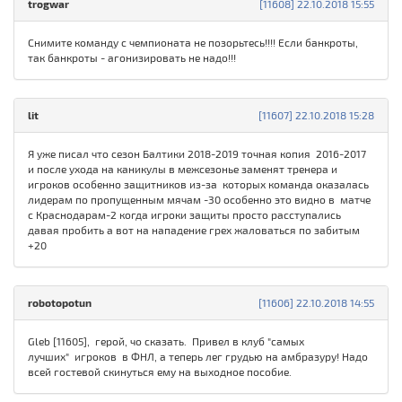
trogwar
[11608] 22.10.2018 15:55
Снимите команду с чемпионата не позорьтесь!!!! Если банкроты,
так банкроты - агонизировать не надо!!!
lit
[11607] 22.10.2018 15:28
Я уже писал что сезон Балтики 2018-2019 точная копия 2016-2017
и после ухода на каникулы в межсезонье заменят тренера и
игроков особенно защитников из-за которых команда оказалась
лидерам по пропущенным мячам -30 особенно это видно в матче
с Краснодарам-2 когда игроки защиты просто расступались
давая пробить а вот на нападение грех жаловаться по забитым
+20
robotopotun
[11606] 22.10.2018 14:55
Gleb [11605], герой, чо сказать. Привел в клуб "самых
лучших" игроков в ФНЛ, а теперь лег грудью на амбразуру! Надо
всей гостевой скинуться ему на выходное пособие.