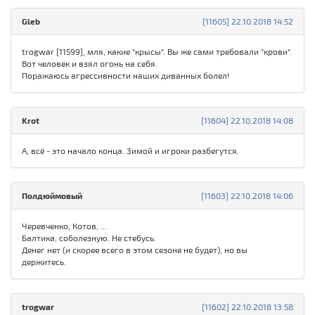
Gleb
[11605] 22.10.2018 14:52
trogwar [11599], мля, какие "крысы". Вы же сами требовали "крови".
Вот человек и взял огонь на себя.
Поражаюсь агрессивности наших диванных болел!
Krot
[11604] 22.10.2018 14:08
А, всё - это начало конца. Зимой и игроки разбегутся.
Полдюймовый
[11603] 22.10.2018 14:06
Черевченко, Котов, ...
Балтика, соболезную. Не стебусь.
Денег нет (и скорее всего в этом сезоне не будет), но вы
держитесь.
trogwar
[11602] 22.10.2018 13:58