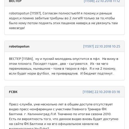
ВЕСТЕР
[11598] 22.10.2018 11:12
robotopotun [11597], Согласен полностью!И я похожу,и раньше
ходил,и помню забитые трибуны во 2 лиге!Я только за то,чтобы
было кому потом поднять этих пацанов наверх,а не увязнуть там
навсегда!
robotopotun
[11597] 22.10.2018 10:25
ВЕСТЕР [11584], ну и пускай молодежь опустится в пфл. Не вижу в
этом плохого. Посидят годик , два - сыграются. Из -за чего
переживаешь, нынешние - тоже в теории в пфл. Я и на 2 похожу,
если будет норм футбол, не привередлив. И бюджет подтянут.
FСBK
[11596] 22.10.2018 03:16
Пресс-служба, уже несколько лет в общем доступе отсутствует
видео пресс-конференции с участием Главного Тренера ФК
Балтика. г. Калининград Л.И. Ткаченко по итогам сезона 2010.
Есть ли вероятность того, что данное видео вновь будет доступно
на сайте ФК Балтика и на его официальном канале на
видеохостинге YouTube?