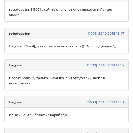
robotopotun [11601], сейчас от уголовки отмажется и Лепсая
свалит))
robotopotun
[11601] 22.10.2018 13:17
trogwar [11599], такая же мысль возникла)). Кто следующий?))
trogwar
[11600] 22.10.2018 13:16
Спасет Балтику только Ткаченко, при отсутствии Лепсая
естественно.
trogwar
[11599] 22.10.2018 13:13
Крысы начали бежать с корабля))