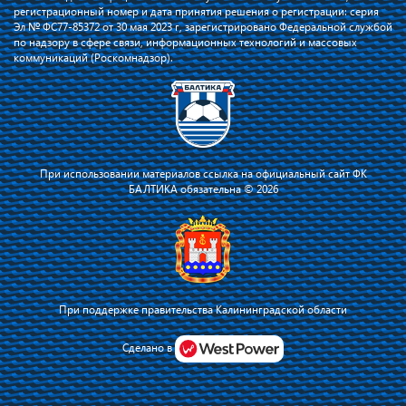
регистрационный номер и дата принятия решения о регистрации: серия
Эл № ФС77-85372 от 30 мая 2023 г, зарегистрировано Федеральной службой
по надзору в сфере связи, информационных технологий и массовых
коммуникаций (Роскомнадзор).
При использовании материалов ссылка на официальный сайт ФК
БАЛТИКА обязательна © 2026
При поддержке правительства Калининградской области
Я соглашаюсь с тем, что владелец сайта использует файлы cookie для
повышения удобства работы на сайте и сервис Яндекс.Метрика. Оставаясь
Сделано в
на сайте, я соглашаюсь с
политикой их применения
.
Принять