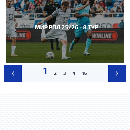
МИР РПЛ 25/26 - 8 ТУР
1
‹
›
2
3
4
16