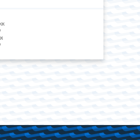
ЖК
0
КК
0