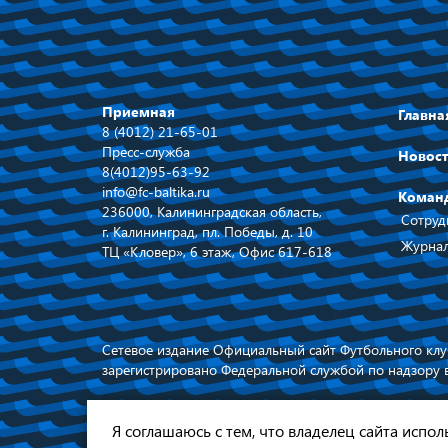
Приемная
Главна
8 (4012) 21-65-01
Пресс-служба
Новос
8(4012)95-63-92
info@fc-baltika.ru
Коман
236000, Калининградская область,
Сотруд
г. Калининград, пл. Победы, д. 10
Журнал
ТЦ «Кловер», 6 этаж, Офис 617-618
Сетевое издание Официальный сайт Футбольного клуб
зарегистрировано Федеральной службой по надзору 
При использовании материалов ссылка
обязательна © 2026
Я соглашаюсь с тем, что владелец сайта испо