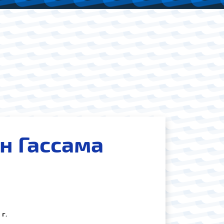
н Гассама
я
г.