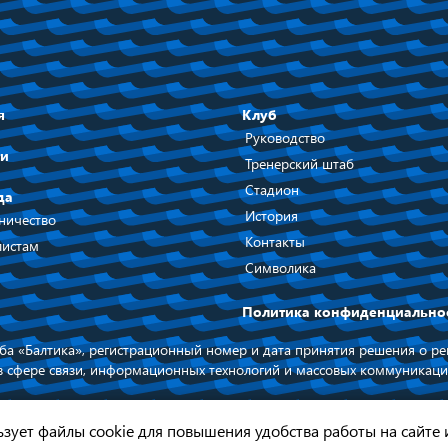
я
Клуб
Руководство
ти
Тренерский штаб
Стадион
да
История
ничество
Контакты
истам
Символика
Политика конфиденциально
а «Балтика», регистрационный номер и дата принятия решения о рег
в сфере связи, информационных технологий и массовых коммуникаци
 на официальный сайт ФК БАЛТИКА
При поддержке п
Калининградской
льзует файлы cookie для повышения удобства работы на сайте 