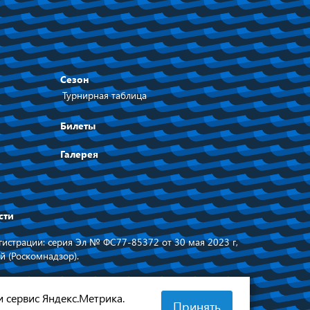
Сезон
Турнирная таблица
Билеты
Галерея
сти
истрации: серия Эл № ФС77-85372 от 30 мая 2023 г,
й (Роскомнадзор).
равительства
Сделано в
 области
и сервис Яндекс.Метрика.
Принять