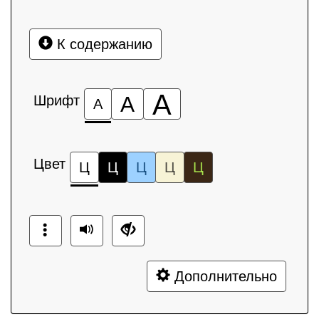
К содержанию
А
Шрифт
А
А
Цвет
Ц
Ц
Ц
Ц
Ц
Дополнительно