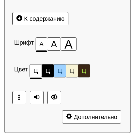
К содержанию
А
Шрифт
А
А
Цвет
Ц
Ц
Ц
Ц
Ц
Дополнительно