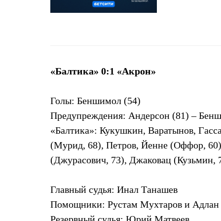
«Балтика» 0:1 «Акрон»
Голы: Беншимол (54)
Предупреждения: Андерсон (81) – Бенши
«Балтика»: Кукушкин, Варатынов, Гассам
(Мурид, 68), Петров, Йенне (Оффор, 60
(Джурасович, 73), Джаковац (Кузьмин, 
Главный судья: Инал Танашев
Помощники: Рустам Мухтаров и Адлан
Резервный судья: Юрий Матвеев