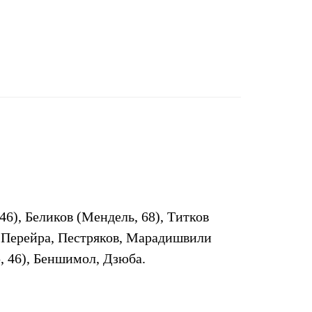
46), Беликов (Мендель, 68), Титков
, Перейра, Пестряков, Марадишвили
, 46), Беншимол, Дзюба.