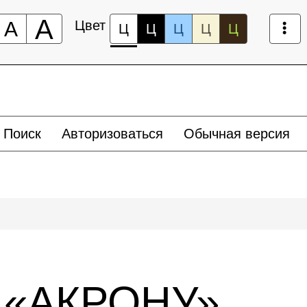
А
А
Цвет
Ц
Ц
Ц
Ц
Ц
Поиск
Авторизоваться
Обычная версия
 «АКРОНУ»