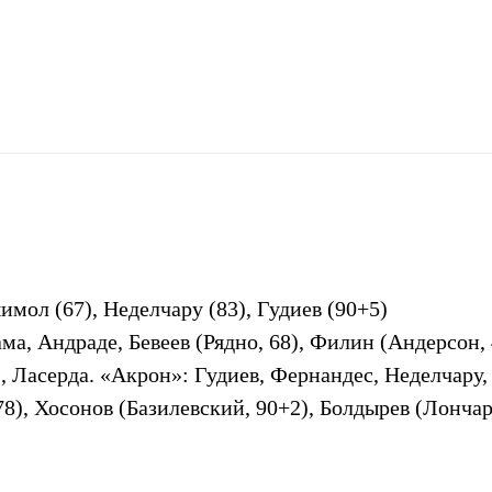
мол (67), Неделчару (83), Гудиев (90+5)
а, Андраде, Бевеев (Рядно, 68), Филин (Андерсон, 
), Ласерда. «Акрон»: Гудиев, Фернандес, Неделчару
78), Хосонов (Базилевский, 90+2), Болдырев (Лончар