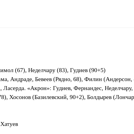
мол (67), Неделчару (83), Гудиев (90+5)
а, Андраде, Бевеев (Рядно, 68), Филин (Андерсон, 
), Ласерда. «Акрон»: Гудиев, Фернандес, Неделчару
78), Хосонов (Базилевский, 90+2), Болдырев (Лончар
 Хатуев