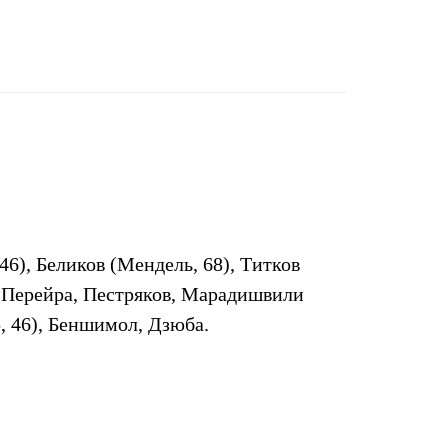
46), Беликов (Мендель, 68), Титков
, Перейра, Пестряков, Марадишвили
, 46), Беншимол, Дзюба.