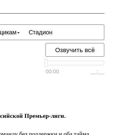
щикам
Стадион
Озвучить всё
00:00
__:__
ссийской Премьер-лиги.
команду без поддержки и оба тайма