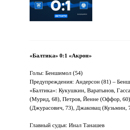
«Балтика» 0:1 «Акрон»
Голы: Беншимол (54)
Предупреждения: Андерсон (81) – Бенши
«Балтика»: Кукушкин, Варатынов, Гассам
(Мурид, 68), Петров, Йенне (Оффор, 60
(Джурасович, 73), Джаковац (Кузьмин, 
Главный судья: Инал Танашев