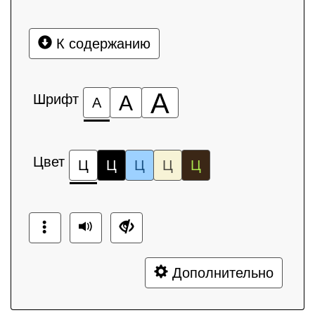
К содержанию
А
Шрифт
А
А
Цвет
Ц
Ц
Ц
Ц
Ц
Дополнительно