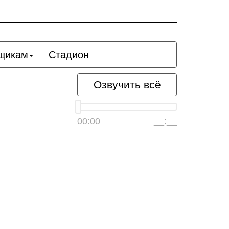
щикам
Стадион
Озвучить всё
00:00
__:__