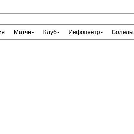
ия
Матчи
Клуб
Инфоцентр
Болель