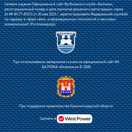
Сетевое издание Официальный сайт Футбольного клуба «Балтика»,
регистрационный номер и дата принятия решения о регистрации: серия
Эл № ФС77-85372 от 30 мая 2023 г, зарегистрировано Федеральной службой
по надзору в сфере связи, информационных технологий и массовых
коммуникаций (Роскомнадзор).
При использовании материалов ссылка на официальный сайт ФК
БАЛТИКА обязательна © 2026
При поддержке правительства Калининградской области
Я соглашаюсь с тем, что владелец сайта использует файлы cookie для
повышения удобства работы на сайте и сервис Яндекс.Метрика. Оставаясь
Сделано в
на сайте, я соглашаюсь с
политикой их применения
.
Принять