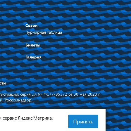
Сезон
Турнирная таблица
Билеты
Галерея
сти
истрации: серия Эл № ФС77-85372 от 30 мая 2023 г,
й (Роскомнадзор).
равительства
Сделано в
 области
и сервис Яндекс.Метрика.
Принять