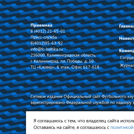
Приемная
Главна
8 (4012) 21-65-01
Пресс-служба
Новос
8(4012)95-63-92
info@fc-baltika.ru
Коман
236000, Калининградская область,
Сотруд
г. Калининград, пл. Победы, д. 10
Журнал
ТЦ «Кловер», 6 этаж, Офис 617-618
Сетевое издание Официальный сайт Футбольного клуб
зарегистрировано Федеральной службой по надзору 
При использовании материалов ссылка
обязательна © 2026
Я соглашаюсь с тем, что владелец сайта испо
Оставаясь на сайте, я соглашаюсь с
политикой