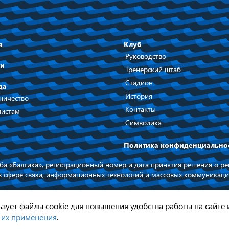
я
Клуб
Руководство
ти
Тренерский штаб
Стадион
да
История
ничество
Контакты
истам
Символика
Политика конфиденциально
а «Балтика», регистрационный номер и дата принятия решения о рег
в сфере связи, информационных технологий и массовых коммуникаци
 на официальный сайт ФК БАЛТИКА
При поддержке п
Калининградской
льзует файлы cookie для повышения удобства работы на сайте 
 их применения
.