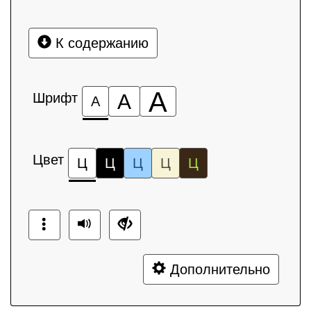
К содержанию
А
Шрифт
А
А
Цвет
Ц
Ц
Ц
Ц
Ц
Дополнительно