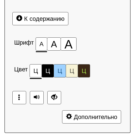
К содержанию
А
Шрифт
А
А
Цвет
Ц
Ц
Ц
Ц
Ц
Дополнительно