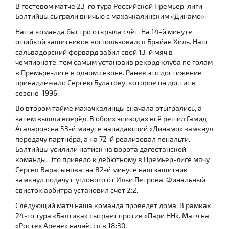
В гостевом матче 23-го тура Российской Премьер-лиги
Балтийцы сыграли вничью с махачкалинским «Динамо».
Наша команда быстро открыла счёт. На 14-й минуте
ошибкой защитников воспользовался Брайан Хиль. Наш
сальвадорский форвард забил свой 13-й мяч в
чемпионате, тем самым установив рекорд клуба по голам
в Премьре-лиге в одном сезоне. Ранее это достижение
принадлежало Сергею Булатову, которое он достиг в
сезоне-1996.
Во втором тайме махачкалинцы сначала отыгрались, а
затем вышли вперёд. В обоих эпизодах всё решил Гамид
Агаларов: на 53-й минуте нападающий «Динамо» замкнул
передачу партнёра, а на 72-й реализовал пенальти.
Балтийцы усилили натиск на ворота дагестанской
команды. Это привело к дебютному в Премьер-лиге мячу
Сергея Варатынова: на 82-й минуте наш защитник
замкнул подачу с углового от Ильи Петрова. Финальный
свисток арбитра установил счёт 2:2.
Следующий матч наша команда проведёт дома. В рамках
24-го тура «Балтика» сыграет против «Пари НН». Матч на
«Ростех Арене» начнётся в 18:30.