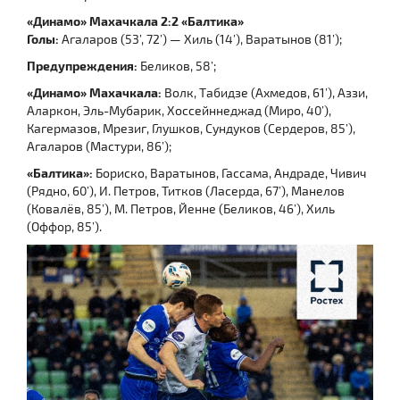
«Динамо» Махачкала 2:2 «Балтика»
Голы:
Агаларов (53’, 72’) — Хиль (14’), Варатынов (81’);
Предупреждения:
Беликов, 58’;
«Динамо» Махачкала:
Волк, Табидзе (Ахмедов, 61’), Аззи,
Аларкон, Эль-Мубарик, Хоссейннеджад (Миро, 40’),
Кагермазов, Мрезиг, Глушков, Сундуков (Сердеров, 85’),
Агаларов (Мастури, 86’);
«Балтика»:
Бориско, Варатынов, Гассама, Андраде, Чивич
(Рядно, 60’), И. Петров, Титков (Ласерда, 67’), Манелов
(Ковалёв, 85’), М. Петров, Йенне (Беликов, 46’), Хиль
(Оффор, 85’).