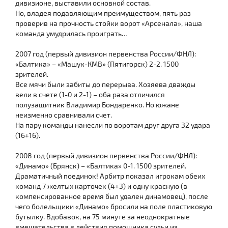
дивизионе, выставили основной состав.
Но, владея подавляющим преимуществом, пять раз
проверив на прочность стойки ворот «Арсенала», наша
команда умудрилась проиграть…
2007 год (первый дивизион первенства России/ФНЛ):
«Балтика» – «Машук-КМВ» (Пятигорск) 2-2. 1500
зрителей.
Все мячи были забиты до перерыва. Хозяева дважды
вели в счете (1-0 и 2-1) – оба раза отличился
полузащитник Владимир Бондаренко. Но южане
неизменно сравнивали счет.
На пару команды нанесли по воротам друг друга 32 удара
(16+16).
2008 год (первый дивизион первенства России/ФНЛ):
«Динамо» (Брянск) – «Балтика» 0-1. 1500 зрителей.
Драматичный поединок! Арбитр показал игрокам обеих
команд 7 желтых карточек (4+3) и одну красную (в
компенсированное время был удален динамовец), после
чего болельщики «Динамо» бросили на поле пластиковую
бутылку. Вдобавок, на 75 минуте за неоднократные
вмешательства в действия помощника судьи из