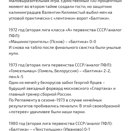
Маловыразительная игра. Единственный 100-процентный
момент во втором тайме создали гости, но защитник
калининградцев Валентин Килимистый выбил мяч на
угловой практически с «ленточки» ворот «Балтики».
1972 год (вторая лига класса «А» первенства СССР/аналог
ПФЛ):
«Машиностроитель» (Псков) – «Балтика» 0-0
И снова на табло после финального свистка были унылые
нули.
1973 год (вторая лига первенства СССР/аналог ПФЛ):
«Гомсельмаш» (Гомель, Белоруссия) – «Балтика» 2-2,
пен.4-5
Один из мячей у белорусов забил Георгий Ярцев –
будущий звездный форвард московского «Спартака» и
главный тренер сборной России.
По Регламенту в сезоне-1973 в случае ничейных
результатов пробивались пенальти. В этой своеобразной
«лотерее» удачливее были наши парни.
1980 год (вторая лига первенства СССР/аналог ПФЛ):
«Балтика» – «Текстильщик» (Иваново) 0-1