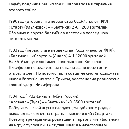
Судьбу поединка решил гол В.Шаповалова в середине
второго тайма.
1990 год (вторая лига первенства СССР/аналог ПФЛ):
«Старт» (Ульяновск) – «Балтика» 2-0. 1200 зрителей.
Оба мяча в ворота балтийцев влетели в последнюю
четверть матча.
1993 год (первая лига первенства России/аналог ФНЛ):
«Балтика» - «Спартак» (Анапа) 4-1. 12000 зрителей.
На 34-й минуте любимец болельщиков Вячеслав
Никифоров не реализовал пенальти, а вскоре гости
открыли счет. Но потом спартаковцы не смогли сдержать
шквал балтийских атак. Причем, восстановил равновесие
точный удар... Никифорова!
1994 год (1/32 финала Кубка России):
«Арсенал» (Тула) – «Балтика» 1-0. 6500 зрителей.
Победитель этой игры в следующем кубковом раунде
выходил на чемпиона страны – московский «Спартак».
Поэтому тренеры лидировавшей в первой лиге «Балтики»
на игру с туляками, выступавшими в нижестоящем