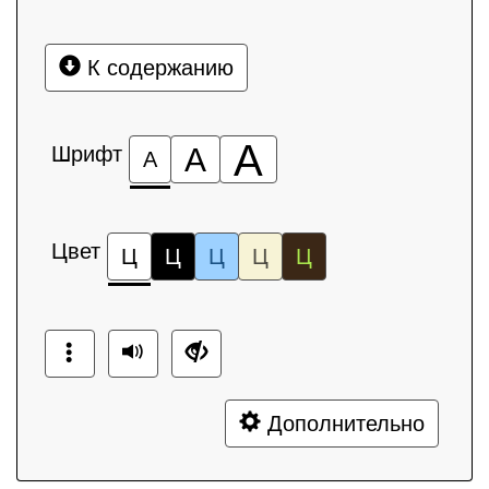
К содержанию
А
Шрифт
А
А
Цвет
Ц
Ц
Ц
Ц
Ц
Дополнительно