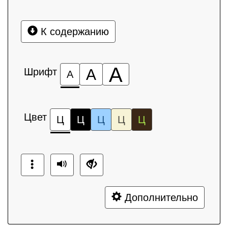
К содержанию
А
Шрифт
А
А
Цвет
Ц
Ц
Ц
Ц
Ц
Дополнительно