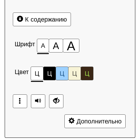
К содержанию
А
Шрифт
А
А
Цвет
Ц
Ц
Ц
Ц
Ц
Дополнительно