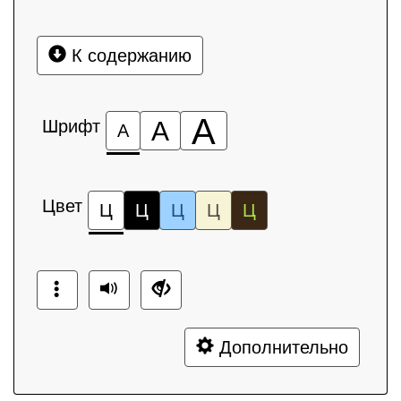
К содержанию
А
Шрифт
А
А
Цвет
Ц
Ц
Ц
Ц
Ц
Дополнительно