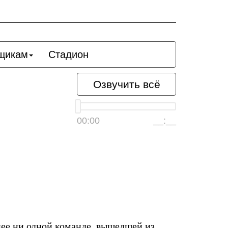
щикам
Стадион
Озвучить всё
00:00
__:__
анее ни одной команде, вышедшей из