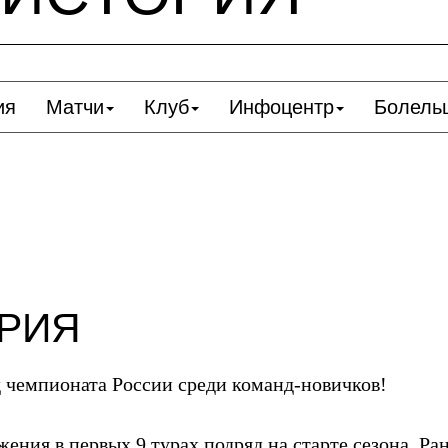
ия
Матчи
Клуб
Инфоцентр
Болель
ОРИЯ
 чемпионата России среди команд-новичков!
жения в первых 9 турах подряд на старте сезона. Р