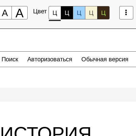
А
А
Цвет
Ц
Ц
Ц
Ц
Ц
Поиск
Авторизоваться
Обычная версия
 ИСТОРИЯ