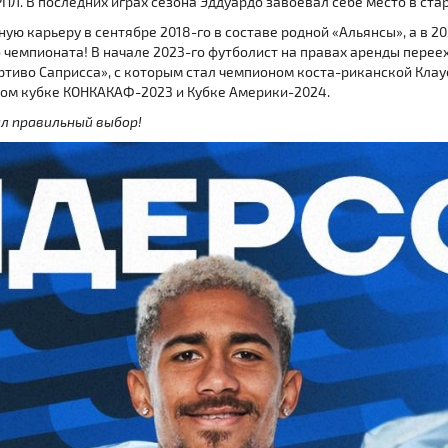
РПЛ. В последних играх сезона Эддуардо завоевал себе место в ст
ю карьеру в сентябре 2018-го в составе родной «Альянсы», а в 2
 чемпионата! В начале 2023-го футболист на правах аренды переех
портиво Саприсса», с которым стал чемпионом коста-риканской Кла
том кубке КОНКАКАФ-2023 и Кубке Америки-2024.
ал правильный выбор!