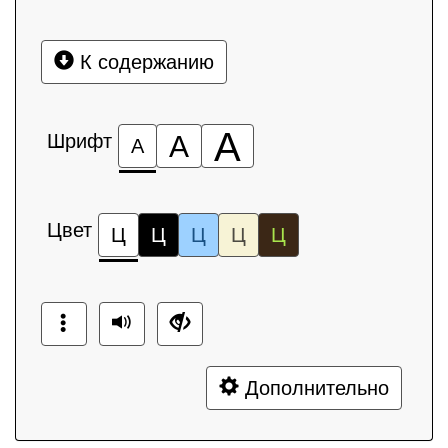
К содержанию
А
Шрифт
А
А
Цвет
Ц
Ц
Ц
Ц
Ц
Дополнительно